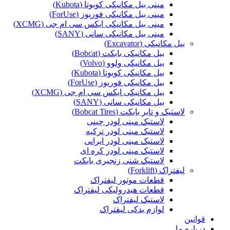
مینی بیل مکانیکی کوبوتا (Kubota)
مینی بیل مکانیکی فوریوز (ForUse)
مینی بیل مکانیکی ایکس سی ام جی (XCMG)
مینی بیل مکانیکی سانی (SANY)
بیل مکانیکی (Excavator)
بیل مکانیکی بابکت (Bobcat)
بیل مکانیکی ولوو (Volvo)
بیل مکانیکی کوبوتا (Kubota)
بیل مکانیکی فوریوز (ForUse)
بیل مکانیکی ایکس سی ام جی (XCMG)
بیل مکانیکی سانی (SANY)
لاستیک و تایر بابکت (Bobcat Tires)
لاستیک مینی لودر چینی
لاستیک مینی لودر ترکیه
لاستیک مینی لودر ایرانی
لاستیک مینی لودر کره ای
لاستیک شنی زنجیری بابکت
لیفتراک (Forklift)
قطعات موتور لیفتراک
قطعات هیدرولیکی لیفتراک
لاستیک لیفتراک
لوازم یدکی لیفتراک
قوانین
درباره ما