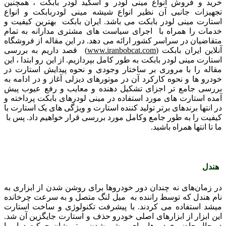
خرید و فروش انواع مینی لودر و اسکید لودر بابکت ، همچنین
تجهیزات جانبی آن نظیر انواع شیشه مینی لودربابکت و انواع
استارت مینی لودر بابکت می باشد. ایران بابکت بهترین کیفیت و
خدمات را همراه با اجرای سیاست های مشتری مدارانه به تمام
متقاضیان در سراسر کشور ارائه می دهد. در این مقاله از فروشگاه
آنلاین ایران بابکت (
www.iranbobcat.com
) قصد داریم به بررسی
استارت مینی لودر بابکت به طور کامل بپردازیم. از این رو ابتدا ، این
مقاله را با مروری بر ساختار وجودی و نحوه پیدایش استارت در
خودرو ها و نحوه کارکرد آن در موتورهای دیزلی آغاز و در ادامه به
بررسی جامع تر اجزای تشکیل دهنده و معایب و رفع عیوب پیش
آمده استارت های مورد استفاده در مینی لودرهای بابکت پرداخته و
در انتها برندهای برتر تولید کننده استارت و ویژگی های یک استارت با
کیفیت را به طور جامع وکامل مورد بررسی قرار خواهیم داد. پس با
ما تا انتها همراه باشید.
هندل
در زمان‌های نه چندان دور خودروها برای روشن شدن از ابزاری به
نام هندل که توسط راننده به میل لنگ متصل و به سرعت چرخانده
میشد استفاده می کردند. با پیشرفت تکنولوژی و ساخت استارت
این ابزار از ابزارهای اصلی خودرو حذف و استارت جایگزین آن شد.
در حال حاضر خودروها برای روشن شدن موتورشان حرکت دوار را