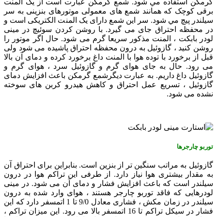
گرمکن استفاده مي شود. شمع گرمکن عبارت است از يک المنت
برقی کوچک که همانند شمع های معمولی موتورهای بنزينی به سر
سيلندر پيچ مي شود. سر اين شمع دارای يک المنت الکتريکی است و
در محفظه احتراق جای می گيرد. با روشن کردن سوئيچ در مینی
لودر بابکت ، المنت مذکور سريعا گرم می شود. حال اگر موتور را
روشن کنيد ، گازوئيل به درون محفظه احتراق پاشيده می شود ولی
قبل از برخورد با توده هوا با المنت داغ برخورد کرده و دمای آن بالا
می رود. حال به جای هوای گرم و گازوئيل سرد ، هوای گرم و
گازوئيل داغ داريم. به عبارت دیگرشمع گرمکن باعث افزايش دمای
گازوئيل ، تسريع عمل احتراق و کاهش هيدرو کربن های سوخته
نشده می شود.
توربو چارجرها
گازوئيل به مراتب سنگين تر از بنزين است. بنابراين برای احتراق آن
به مقدار بيشتری هوا نياز دارد. از طرفی اين تراکم هوا در درون
سيلندر است که باعث افزايش فشار و دمای آن می شود. در مینی
لودرهایی که فاقد توربو چارجر هستند ، هوای وارد شده به درون
سيلندر در زمان مکش ، فشاری معادل 9/0 تا 1 اتمسفر دارد که اين
فشار در سيکل تراکم تا 16 اتمسفر بالا می رود. اين ميزان تراکم ،