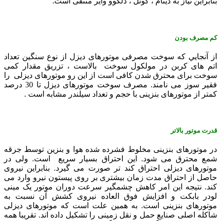
بنابراين نياز به دينام ، کوئل ، دلکوو وایر منتفی است.
کم مصرف بودن
از آنجايي که سوخت مصرفی موتورهای ديزل از نوع سنگين تعداد
اتم های کربن در مولکول سوخت بالاست ، تزريق مقدار کمی
سوخت برای محترق شدن کافی است از اين رو موتورهای ديزلی را
فقير سوز می نامند. مصرف سوخت موتورهای ديزل تا 30 درصد
کمتر از موتورهای بنزينی با حجم و تعداد سيلندر مشابه است .
قدرت موتور بالاتر
در موتورهای بنزينی مخلوط فشرده شده هوا و بنزين توسط جرقه
شمع محترق می شود. اين احتراق بسيار سريع است. ولی در
موتورهای ديزلی احتراق کند تر صورت می گيرد. بنابراين نيروی
حاصل از احتراق مدت زمان بيشتری بر روی پيستون نيرو وارد می
کند. نتيجه اين امر کاهش چشمگير سرعت دوران موتور یک مینی
لودر بابکت و افزايش فوق العاده نيروی کشش آن نسبت به
موتورهای بنزينی است. به همين علت است که موتورهای ديزلی
شاکله اصلی صنايع حمل و نقل زمينی را تشکيل داده اند. تقریبا همه