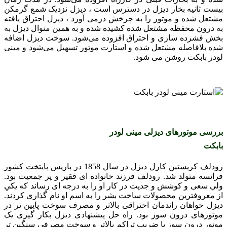
بیست ثانیه بخار دیزل در دسترس است ، دیزل نزدیک شمع گرمکن
مشتعل شده و موتور را به چرخش درمی ‌آورد ، دیزل احتراق یافته
به درون محفظه مشتعل شده کشیده شده و به همین منوال دیزل به
بخش فشرده سازی و احتراق افزوده می‌شود. سوخت دیزل اضافه
شده بلافاصله مشتعل شده و استارت موتور تسهیل می‌شود و مینی
لودر بابکت روشن می شود.
بررسی موتورهای دیزلی مینی لودر
بابکت
رودلف کريستين کارل ديزل در سال 1858 در پاريس پایتخت کشور
فرانسه متولد شد. رودلف فرزند خانواده ای فقیر و پر جمعيت بود.
ولي سعی و کوشش و جديت در کار او را به درجه ای رساند که يکي
از معروفترين محصولات ساخت بشر را به اسم او نام گذاری کردند.
ديزل خواهان راندمان احتراقی بالاتر و مصرف سوخت پايين تر در
موتورهای درون سوز بود. راه حل پيشنهادی ديزل بکار گيری يک
موتور درون سوز با ضريب تراکم بالاتر و سوخت مصرفي سنگين تر