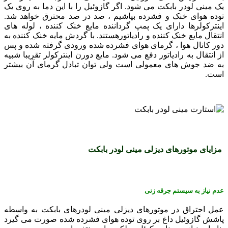
یک مینی لودر بابکت می شود. اگر گازوئيل را با اين دما به روی يک
توده هوای خنک و فشرده بپاشيم ، صد در صد محترق خواهد شد.
اينترکولرها دارای يک پمپ گرداننده مايع خنک کننده ، لوله های
انتقال مايع خنک کننده و رادياتورهستند. با گردش مايه خنک کننده به
دور کانال هوا ، گرمای هوای فشرده شده ورودی گرفته شده و پس
از انتقال به رادياتور دفع می شود. مايع دورن اينترکولر تقريبا شبيه
به ضد جوش های معمولی است ولی توان تبادل گرمای آن بيشتر
است.
مزايای موتورهای ديزلی مینی لودر بابکت
عدم نياز به سيستم جرقه زنی
عمل احتراق در موتورهای ديزلی مینی لودرهای بابکت به واسطه
پاشش گازوئيل داغ بر روی توده هوای فشرده شده صورت می گيرد