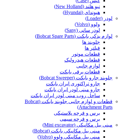
کیس (Case)
نیو هلند (New Holland)
هیوندای (Hyundai)
لودر (Loader)
ولوو (Volvo)
لودر سانی (Sany)
لوازم یدکی بابکت (Bobcat Spare Parts)
جلوبند ها
فیلتر ها
قطعات موتور
قطعات هیدرولیک
لوازم جانبی
قطعات برقی بابکت
جلوبند جارو بابکت (Bobcat Sweeper)
جارو تراکتوری ایران بابکت
جارو مینی لودر ایران بابکت
ساحل روب مینی لودر ایران بابکت
قطعات و لوازم جانبی جلوبند بابکت (Bobcat
Attachment Parts)
برس و فرچه پلاستیکی
برس و فرچه سیمی
مینی بیل مکانیکی (Mini excavator)
مینی بیل مکانیکی بابکت (Bobcat)
مینی بیل مکانیکی ولوو (Volvo)