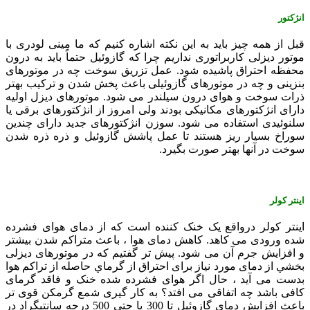
انژکتور
قبل از همه چيز بايد به اين نکته اشاره کنيم که ما مینی لودری با
موتور ديزلی کاربراتوری نداريم چرا که گازوئيل حتماً بايد به درون
محفظه احتراق پاشيده شود. عمل تزريق سوخت چه در موتورهای
بنزينی و چه در موتورهای گازوئيلی باعث پخش شدن و ترکيب بهتر
ذرات سوخت و هوای درون سيلندر می شود. موتورهای ديزل اوليه
دارای انژکتورهای مکانيکی بودند ولی امروز از انژکتورهای برقی يا
سلنوئيدی استفاده می شود. سوزن انژکتورهای جديد دارای چندين
سوراخ بسيار ريز هستند تا عمل پاشش گازوئيل و ذره ذره شدن
سوخت در آنها بهتر صورت بگيرد.
اينتر کولر
اينتر کولر درواقع يک خنک کننده است که از دمای هوای فشرده
شده ورودی می کاهد. کاهش دمای هوا ، باعث متراکم شدن بيشتر
و افزايش جرم آن می شود. پیش تر گفتيم که در موتورهای ديزلی
بخشي از دمای مورد نياز برای احتراق از گرماي حاصله از تراکم هوا
بدست می آيد ، حال اگر هوای فشرده شده خنک و فاقد گرمای
کافی باشد چه اتفاقی می افتد؟ به کار گيری شمع گرمکن قوی تر
باعث افزايش دمای گازوئيل تا 300 يا حتی 500 درجه سانتيگراد در