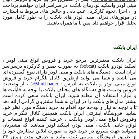
مینی لودر واسکید لودرهای بابکت در سراسر ایران خواهیم پرداخت
و ، اجزا ، نحوه کارکرد ، عیب یابی و چالش های مربوط به استارت
در موتورهای دیزلی مینی لودر های بابکت را به طور کامل مورد
تحلیل قرار خواهیم داد. پس با ما همراه باشید.
ایران بابکت
ایران بابکت معتبرترین مرجع خرید و فروش انواع مینی لودر ،
اسکید لودرو بابکت (bobcat) به صورت صفر و کارکرده درسراسر
ایران است ، دستگاه های بابکت و مینی لودر دارای تنوع گسترده ای
می باشند و شما می توانید ازطریق کانال تلگرام خرید و فروش
انواع مینی لودر و بابکت به آدرس :
MiniLoader
@
، از وضعیت
فروش وقیمت های دستگاه های مختلف بابکت با توجه به قابلیت ها
و موارد استفاده آن مطلع شوید. ایران بابکت سعی کرده است
بیشتر مدل های بابکت را در ایران به شما مشتریان گرامی ارائه دهد
تا با توجه به نیاز و بودجه خود اقدام به خرید دستگاه مورد نظر خود
نمایید. فروشگاه اینترنتی ایران بابکت همچنین کانال تلگرام خرید
وفروش انواع مینی لودر وبابکت ، عرضه کننده انواع قطعات و
لوازم جانبی بابکت ، مینی لودر، اسکید لودر میباشد. که مشتریان
میتوانند جهت تسریع در خرید خود به صورت آنلاین سفارش خود را
از طریق فروشگاه اینترنتی ثبت نمایند و ظرف مدت زمان ۲۴