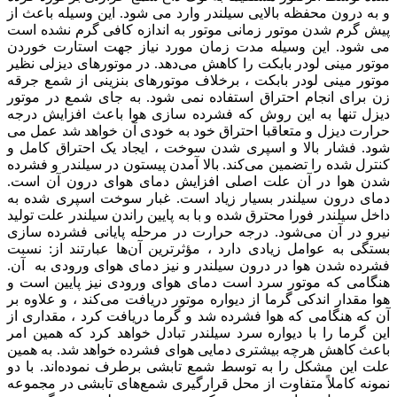
و به درون محفظه بالایی سیلندر وارد می ‌شود. این وسیله باعث از
پیش گرم شدن موتور زمانی موتور به اندازه کافی گرم نشده است
می شود. این وسیله مدت زمان مورد نیاز جهت استارت خوردن
موتور مینی لودر بابکت را کاهش می‌دهد. در موتورهای دیزلی نظیر
موتور مینی لودر بابکت ، برخلاف موتورهای بنزینی از شمع جرقه
زن برای انجام احتراق استفاده نمی ‌شود. به جای شمع در موتور
دیزل تنها به این روش که فشرده سازی هوا باعث افزایش درجه
حرارت دیزل و متعاقبا احتراق خود به خودی آن خواهد شد عمل می
شود. فشار بالا و اسپری شدن سوخت ، ایجاد یک احتراق کامل و
کنترل شده را تضمین می‌کند. بالا آمدن پیستون در سیلندر و فشرده
شدن هوا در آن علت اصلی افزایش دمای هوای درون آن است.
دمای درون سیلندر بسیار زیاد است. غبار سوخت اسپری شده به
داخل سیلندر فورا محترق شده و با به پایین راندن سیلندر علت تولید
نیرو در آن می‌شود. درجه حرارت در مرحله پایانی فشرده سازی
بستگی به عوامل زیادی دارد ، مؤثرترین آن‌ها عبارتند از: نسبت
فشرده شدن هوا در درون سیلندر و نیز دمای هوای ورودی به آن.
هنگامی که موتور سرد است دمای هوای ورودی نیز پایین است و
هوا مقدار اندکی گرما از دیواره موتور دریافت می‌کند ، و علاوه بر
آن که هنگامی که هوا فشرده شد و گرما دریافت کرد ، مقداری از
این گرما را با دیواره سرد سیلندر تبادل خواهد کرد که همین امر
باعث کاهش هرچه بیشتری دمایی هوای فشرده خواهد شد. به همین
علت این مشکل را به توسط شمع تابشی برطرف نموده‌اند. با دو
نمونه کاملاً متفاوت از محل قرارگیری شمع‌های تابشی در مجموعه