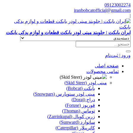
09123002274
iranbobcatofficial@gmail.com
|
ایران بابکت | جلوبند مینی لودر بابکت قطعات و لوازم یدکی بابکت
ورود | ثبت‌نام
صفحه اصلی
تمامی محصولات
مینی لودر (Skid Steer)
بابکت (Bobcat)
مینی لودر سنوپارس (Snowpars)
دراج (Doraj)
فوریوز (Foruse)
توماس (Thomas)
زرین کوپال (Zarrinkupal)
سانوارد (Sunward)
کاترپیلار (Caterpillar)