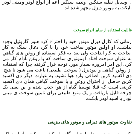
، وسایل نقليه سنگين ونیمه سنگین اعم از انواع لودر ومینی لودر
بابکت به موتور ديزل مجهز شده اند.
قابليت استفاده از ساير انواع سوخت
زماني که کارل ديزل موتور خود را اختراع کرد هنوز گازوئيل وجود
نداشت. او اولين موتور ساخت خود را با گرد ذغال سنگ به کار
انداخت به کار انداخت ولی بعدا به فکر استفاده از روغن های گياهي
به عنوان سوخت افتاد. اوموتوری ساخت که با روغن بادام کار می
کرد. اين امر امروزه بسيار مورد توجه قرار گرفته چرا که استفاده
از روغن گياهی و بيوديزل ( سوخت طبیعی) باعث می شود تا هيچ
دی اکسيد کربن اضافی وارد هوا نشود. به عبارت دیگر دی اکسيد
کربن حاصل از احتراق روغن و يا سوخت گياهی همان دی اکسيد
کربنی است که قبلا توسط گياه از هوا جذب شده و اين يعنی يک
چرخه قابل بازيافت و يک منبع طبيعی برای تامين سوخت ی مینی
لودر یا اسید لودر بابکت.
تفاوت موتور های دیزلی و موتور های بنزینی
یک موتور بنزینی مخلوط هوا و گاز را مکش می کند و آنرا متراکم