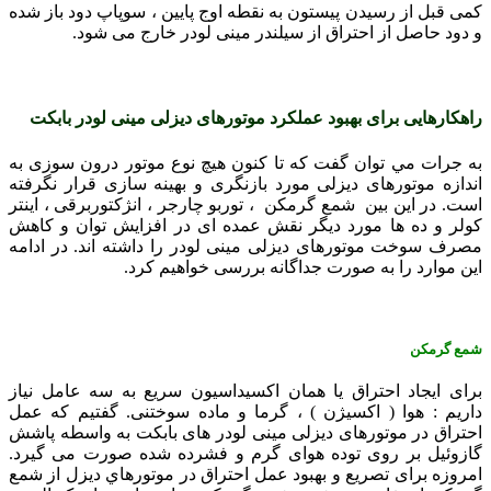
کمی قبل از رسيدن پيستون به نقطه اوج پايين ، سوپاپ دود باز شده
و دود حاصل از احتراق از سيلندر مینی لودر خارج می شود.
راهکارهایی برای بهبود عملکرد موتورهای ديزلی مینی لودر بابکت
به جرات مي توان گفت که تا کنون هيچ نوع موتور درون سوزی به
اندازه موتورهای ديزلی مورد بازنگری و بهينه سازی قرار نگرفته
است. در اين بين شمع گرمکن ، توربو چارجر ، انژکتوربرقی ، اينتر
کولر و ده ها مورد ديگر نقش عمده ای در افزايش توان و کاهش
مصرف سوخت موتورهای ديزلی مینی لودر را داشته اند. در ادامه
اين موارد را به صورت جداگانه بررسی خواهیم کرد.
شمع گرمکن
برای ایجاد احتراق يا همان اکسيداسيون سريع به سه عامل نياز
داريم : هوا ( اکسيژن ) ، گرما و ماده سوختنی. گفتيم که عمل
احتراق در موتورهای ديزلی مینی لودر های بابکت به واسطه پاشش
گازوئيل بر روی توده هوای گرم و فشرده شده صورت می گيرد.
امروزه برای تصريع و بهبود عمل احتراق در موتورهاي ديزل از شمع