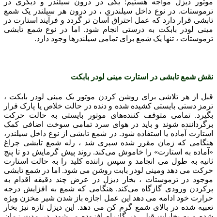
موتور دیزل مواجه هستیم: یکی در درون سیلندر و دیگری در
ترموستات. در نوع داخل سیلندری ، در درون هر سیلندر یک شمع
تابشی قرار دارد که عمل احتراق آسان تر گردد و فرآیند استارت در
مینی لودر بابکت به درستی انجام شود. اما در نوع شمع تابشی
ترموستات ، تنها یک شمع برای تمامی سیلندرها وجود دارد.
نقش شمع تابشی در استارت مینی لودر
بابکت
قبل از هر تلاشی برای روشن کردن موتور یک مینی لودر بابکت ،
ترمز دستی بایستی کشیده شده و دنده در حالت خلاص یا پارک قرار
بگیرد. تمامی متوقف کننده‌های موتور بایستی به حالت حرکت
برگرداننده شوند و باید در هوای سرد تمامی سوخت اضافی کمک
استارت آماده یا استفاده شود. در شمع تابشی از نوع داخل سیلندر،
هنگامی که زمان مقرر شده سپری شد ، رله شمع تابشی چراغ
«آماده به استارت» را خاموش می‌کند. روند پیش گرمایش دو تا پنج
ثانیه به طول می ‌انجامد و سپس راننده کلید را به حالت استارت
حرکت می‌ دهد ومینی لودر بابت روشن می شود. اما در شمع تابشی
موجود در ترموستات ، بخار دیزل در عرض چند دقیقه اقدام به
پرکردن ورودی گازگاه می‌کند. هنگامی که شمع به افزایش درجه
حرارت خود ادامه می‌ دهد این عمل اجازه باز شدن شیر مخزن ویژه
تعبیه شده در بالای شمع گرم کن می دهد. این دیزل تازه نیز بخار
شده و به بخارات قبلی در گازراه افزوده می‌شود. در مدت زمان