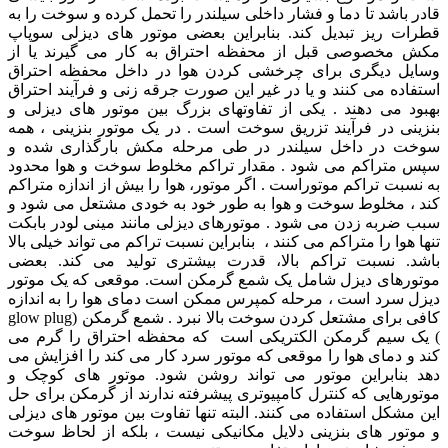
قادر باشد تا دما و فشار داخلی سیلندر را تحمل کرده و سوخت را به
قطرات ریز تبدیل کند. بنابراین بعضی موتور های دیزلی سوپاپ
مکش مخصوصی قبل از محفظه احتراق به کار می گیرند یا از
وسایل دیگری برای چرخشی کردن هوا در داخل محفظه احتراق
استفاده می کنند و یا در غیر این صورت جرقه زنی و فرآیند احتراق
بهبود می دهند . یکی از تفاوتهای بزرگ بین موتور های دیزلی و
بنزینی در فرآیند تزریق سوخت است . در یک موتور بنزینی ، همه
سوخت در داخل سیلندر در طی مرحله مکش بارگذاری شده و
سپس متراکم می شود . مقدار تراکم مخلوط سوخت و هوا محدود
به نسبت تراکم موتوراست . اگر موتور، هوا را بیش از اندازه متراکم
کند ، مخلوط سوخت و هوا به طور خود به خودی مشتعل می شود و
سبب ضربه زدن می شود . موتورهای دیزلی مانند مینی لودر بابکت
تنها هوا را متراکم می کنند ، بنابراین نسبت تراکم می تواند خیلی بالا
باشد. نسبت تراکم بالا، قدرت بیشتری تولید می کند. بعضی
موتورهای دیزل شامل یک شمع گرمکن است. موقعی که یک موتور
دیزل سرد است ، مرحله کمپرس ممکن است دمای هوا را به اندازه
کافی برای مشتعل کردن سوخت بالا نبرد . شمع گرمکن (glow plug
) یک سیم گرمکن الکتریکی است که محفظه احتراق را گرم می
کند و دمای هوا را موقعی که موتور سرد کار می کند را افزایش می
دهد بنابراین موتور می تواند روشن شود. موتور های کوچک و
موتورهایی که کنترل کامپیوتری پیشرفته ندارند از گرمکن برای حل
این مشکل استفاده می کنند. البته تنها تفاوت بین موتور های دیزلی
و موتور های بنزینی دلایل مکانیکی نیست ، بلکه از لحاظ سوخت