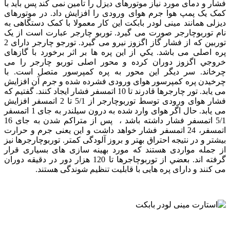
فشار و دمای مورد نياز موتورهای ديزل را تامين نمی کند پس بايد با
کمک يک پمپ هوا جرم هوای ورودی را افزايش داد. در موتورهای
ديزلی همانند مینی لودر بابکت اين کار معمولا با کمک دستگاهی به
نام توربوچارجر صورت می گيرد. توربو چارجر عبارت است از يک
توربين که از فشار گاز اگزوز نيرو می گيرد. تورجو چارجر دارای 2
پره اصلی می باشد. يکي از اين پره ها بر اثر برخورد با گازهای
خروجي اگزوز دوران کرده و محور اصلی توربو چارجر را می
چرخاند. سر ديگر اين محور به پره کمپرسور متصل است. با
چرخيدن پره کمپرسور هوای ورودی فشرده شده و جرم آن افزايش
می يابد. تور چارجرها قادرند تا 10 اتمسفر فشار ايجاد کنند. گفتيم که
فشار هوای ورودی توسط توربوچارجر از 5/1 تا 2 اتمسفر افزايش
می يابد. حال اگر هوای وارد شده به درون سيلندر به جای 1 اتمسفر
5/1 اتمسفر فشار داشته باشد ، پس از متراکم شدن به جای 16
اتمسفر، 24 اتمسفر فشار خواهد داشت و اين يعنی جرم و حرارت
بيشتر و در نتيجه احتراق بهتر و بروز آلودگی کمتر. توربوچارجرها نيز
از جمله مواردی هستند که مورد بهينه سازی های بسياری قرار
گرفته اند. بعضي از توربوچاجرها تا 120 هزار دور در دقيقه دوران
می کنند و دارای پره هايی با قابليت تنظيم شوندگی هستند.