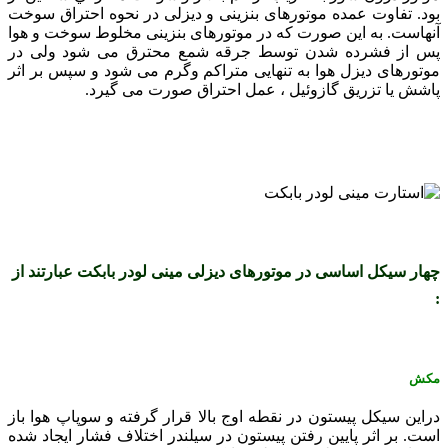
بود. تفاوت عمده موتورهای بنزينی و ديزلی در نحوه احتراق سوخت
آنهاست. به این صورت که در موتورهای بنزينی مخلوط سوخت و هوا
پس از فشرده شدن توسط جرقه شمع محترق می شود ولی در
موتورهای ديزل هوا به تنهايی متراکم وگرم می شود و سپس بر اثر
پاشش يا تزريق گازوئيل ، عمل احتراق صورت می گيرد.
چهار سيکل اساسی در موتورهای ديزلی مینی لودر بابکت عبارتند از
:
مکش
دراين سيکل پيستون در نقطه اوج بالا قرار گرفته و سوپاپ هوا باز
است. بر اثر پايين رفتن پيستون در سيلندر اختلاف فشار ايجاد شده