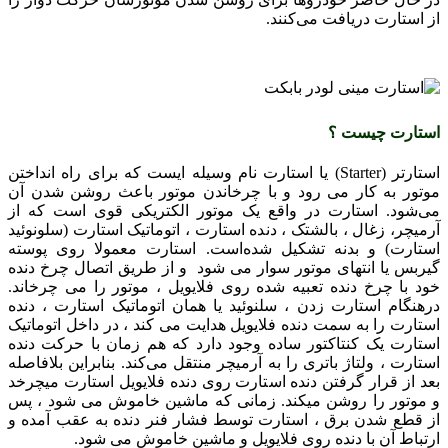
از استارت دریافت می‌کنند.
استارت چیست ؟
استارتر (Starter) یا استارت نام وسیله‌ ایست که برای راه انداختن
موتور به کار می ‌رود و با چرخاندن موتور باعث روشن شدن آن
می‌شود. استارت در واقع یک موتور الکتریکی قوی است که از
آرمیچر، زغال ، بالشتک ، دنده استارت ، اتوماتیک استارت (سلونوئید
استارت) و بدنه تشکیل شده‌است. استارت معمولا روی پوسته
گیربس یا انتهای موتور سوار می شود و از طریق اتصال چرخ دنده
خود با چرخ دنده تعبیه شده روی فلایویل ، موتور را می چرخاند.
درهنگام استارت زدن ، سلنوئید یا همان اتوماتیک استارت ، دنده
استارت را به سمت دنده فلایویل هدایت می کند ، در داخل اتوماتیک
استارت یک کنتاکتور ساده وجود دارد که هم ‌زمان با حرکت دنده
استارت ، ولتاژ باتری را به آرمیچر منتقل می‌کند. بنابراین بلافاصله
بعد از قرار گرفتن دنده استارت روی دنده فلایویل استارت میچرخد
و موتور را روشن میکند. زمانی که ماشین خاموش می شود ، پس
از قطع شدن برق ، استارت توسط فشار فنر دنده به عقب آمده و
ارتباط آن با دنده روی فلایویل و ماشین خاموش می شود.