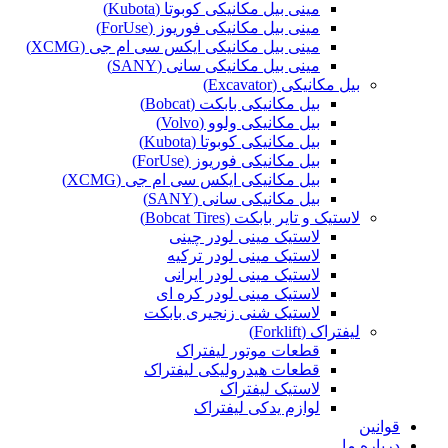
مینی بیل مکانیکی کوبوتا (Kubota)
مینی بیل مکانیکی فوریوز (ForUse)
مینی بیل مکانیکی ایکس سی ام جی (XCMG)
مینی بیل مکانیکی سانی (SANY)
بیل مکانیکی (Excavator)
بیل مکانیکی بابکت (Bobcat)
بیل مکانیکی ولوو (Volvo)
بیل مکانیکی کوبوتا (Kubota)
بیل مکانیکی فوریوز (ForUse)
بیل مکانیکی ایکس سی ام جی (XCMG)
بیل مکانیکی سانی (SANY)
لاستیک و تایر بابکت (Bobcat Tires)
لاستیک مینی لودر چینی
لاستیک مینی لودر ترکیه
لاستیک مینی لودر ایرانی
لاستیک مینی لودر کره ای
لاستیک شنی زنجیری بابکت
لیفتراک (Forklift)
قطعات موتور لیفتراک
قطعات هیدرولیکی لیفتراک
لاستیک لیفتراک
لوازم یدکی لیفتراک
قوانین
درباره ما