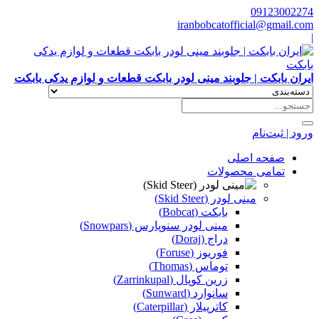
09123002274
iranbobcatofficial@gmail.com
|
ایران بابکت | جلوبند مینی لودر بابکت قطعات و لوازم یدکی بابکت
ورود | ثبت‌نام
صفحه اصلی
تمامی محصولات
مینی لودر (Skid Steer)
بابکت (Bobcat)
مینی لودر سنوپارس (Snowpars)
دراج (Doraj)
فوریوز (Foruse)
توماس (Thomas)
زرین کوپال (Zarrinkupal)
سانوارد (Sunward)
کاترپیلار (Caterpillar)