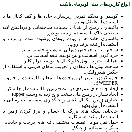
انواع کاربردهای مینی لودرهای بابکت
کوبیدن و محکم نمودن زیرسازی جاده ها و کف کانال ها با
استفاده از غلطک ویبره.
پاکسازی زمین از بقایای عملیات ساختمانی و برداشتن لایه
سطحی خاک با استفاده از تیغه بولدزر.
پاکسازی جاده ها و پیاده روهای پوشیده شده از برف با
استفاده از تیغه برف روب.
ساختن بتن با چرخش دورانی به وسیله جلوبند بتونیر.
خرد کردن اسفالت و بتن توسط تیغه آسفالت بر.
عملیات تخریب تونل ها و کانال ها توسط درام کاتر.
ساخت تونل ها ، معادن و تخریب بناهای قدیمی با استفاده از
چکش هیدرولیکی.
جارو کردن و تمیز کردن جاده ها و معابر با استفاده از جاروب
SWEEPER .
ایجاد چاله های عمودی در سطح زمین با استفاده از چاله کن.
ایجاد شیار در زمین های سخت و یخ زده به وسیله Ripper.
حفاری زمین ، کانال کشی و جاگذاری سیستم آب رسانی با
استفاده از بیل بکهو.
جابجایی سنگ های بزرگ یا اجسام و تراز کردن زمین با
استفاده از باکت همه کاره.
حمل نقل مواد ، قطعات مختلف ، تنه های درخت و جابجایی
سنگ با استفاده از چنگک.