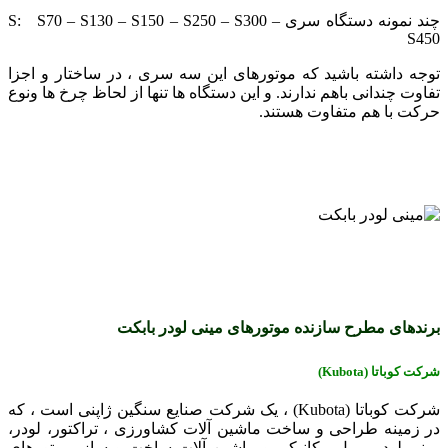
چند نمونه دستگاه سری S: S70 – S130 – S150 – S250 – S300 –
S450
توجه داشته باشید که موتورهای این سه سری ، در ساختار و اجزا
تفاوت چندانی باهم ندارند. و این دستگاه ها تنها از لحاظ چرخ ها ونوع
حرکت با هم متفاوت هستند.
برندهای مطرح سازنده موتورهای مینی لودر بابکت
شرکت کوباتا
(Kubota)
شرکت کوباتا (Kubota) ، یک شرکت صنایع سنگین ژاپنی است ، که
در زمینه طراحی و ساخت ماشین ‌آلات کشاورزی ، تراکتور، لودر،
مینی لودر ، بیل مکانیکی و ماشین ‌آلات ساخت ‌و ساز، موتورهای