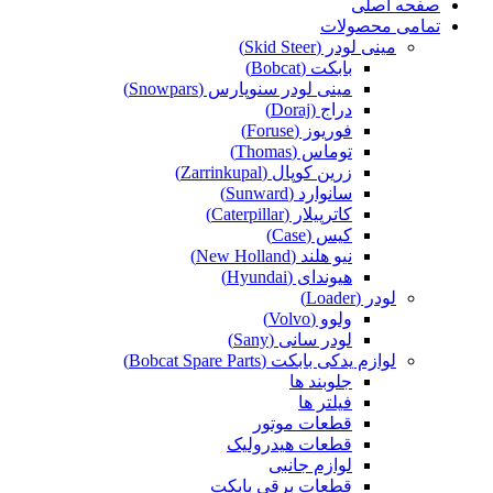
صفحه اصلی
تمامی محصولات
مینی لودر (Skid Steer)
بابکت (Bobcat)
مینی لودر سنوپارس (Snowpars)
دراج (Doraj)
فوریوز (Foruse)
توماس (Thomas)
زرین کوپال (Zarrinkupal)
سانوارد (Sunward)
کاترپیلار (Caterpillar)
کیس (Case)
نیو هلند (New Holland)
هیوندای (Hyundai)
لودر (Loader)
ولوو (Volvo)
لودر سانی (Sany)
لوازم یدکی بابکت (Bobcat Spare Parts)
جلوبند ها
فیلتر ها
قطعات موتور
قطعات هیدرولیک
لوازم جانبی
قطعات برقی بابکت