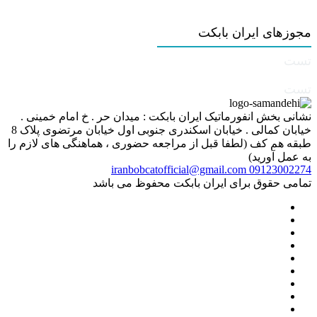
مجوزهای ایران بابکت
تست
تست
نشانی بخش انفورماتیک ایران بابکت : میدان حر . خ امام خمینی .
خیابان کمالی . خیابان اسکندری جنوبی اول خیابان مرتضوی پلاک 8
طبقه هم کف (لطفا قبل از مراجعه حضوری ، هماهنگی های لازم را
به عمل آورید)
iranbobcatofficial@gmail.com
09123002274
تمامی حقوق برای ایران بابکت محفوظ می باشد