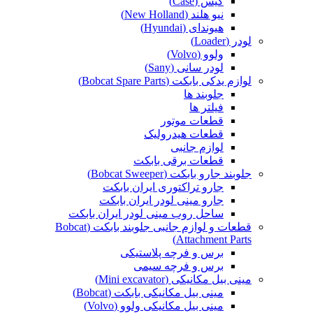
کیس (Case)
نیو هلند (New Holland)
هیوندای (Hyundai)
لودر (Loader)
ولوو (Volvo)
لودر سانی (Sany)
لوازم یدکی بابکت (Bobcat Spare Parts)
جلوبند ها
فیلتر ها
قطعات موتور
قطعات هیدرولیک
لوازم جانبی
قطعات برقی بابکت
جلوبند جارو بابکت (Bobcat Sweeper)
جارو تراکتوری ایران بابکت
جارو مینی لودر ایران بابکت
ساحل روب مینی لودر ایران بابکت
قطعات و لوازم جانبی جلوبند بابکت (Bobcat
Attachment Parts)
برس و فرچه پلاستیکی
برس و فرچه سیمی
مینی بیل مکانیکی (Mini excavator)
مینی بیل مکانیکی بابکت (Bobcat)
مینی بیل مکانیکی ولوو (Volvo)