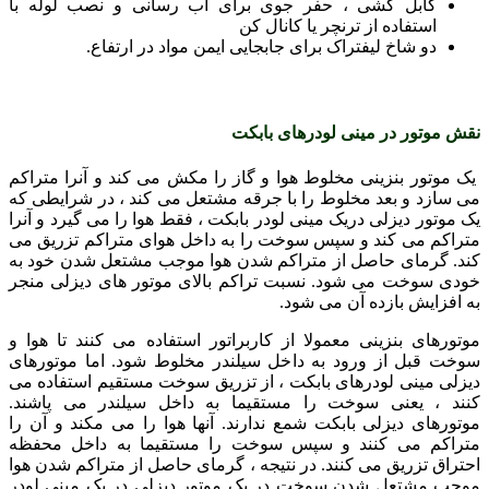
کابل کشی ، حفر جوی برای آب رسانی و نصب لوله با
استفاده از ترنچر یا کانال کن
دو شاخ لیفتراک برای جابجایی ایمن مواد در ارتفاع.
نقش موتور در مینی لودرهای بابکت
یک موتور بنزینی مخلوط هوا و گاز را مکش می کند و آنرا متراکم
می سازد و بعد مخلوط را با جرقه مشتعل می کند ، در شرایطی که
یک موتور دیزلی دریک مینی لودر بابکت ، فقط هوا را می گیرد و آنرا
متراکم می کند و سپس سوخت را به داخل هوای متراکم تزریق می
کند. گرمای حاصل از متراکم شدن هوا موجب مشتعل شدن خود به
خودی سوخت می شود. نسبت تراکم بالای موتور های دیزلی منجر
به افزایش بازده آن می شود.
موتورهای بنزینی معمولا از کاربراتور استفاده می کنند تا هوا و
سوخت قبل از ورود به داخل سیلندر مخلوط شود. اما موتورهای
دیزلی مینی لودرهای بابکت ، از تزریق سوخت مستقیم استفاده می
کنند ، یعنی سوخت را مستقیما به داخل سیلندر می پاشند.
موتورهای دیزلی بابکت شمع ندارند. آنها هوا را می مکند و آن را
متراکم می کنند و سپس سوخت را مستقیما به داخل محفظه
احتراق تزریق می کنند. در نتیجه ، گرمای حاصل از متراکم شدن هوا
موجب مشتعل شدن سوخت در یک موتور دیزلی در یک مینی لودر