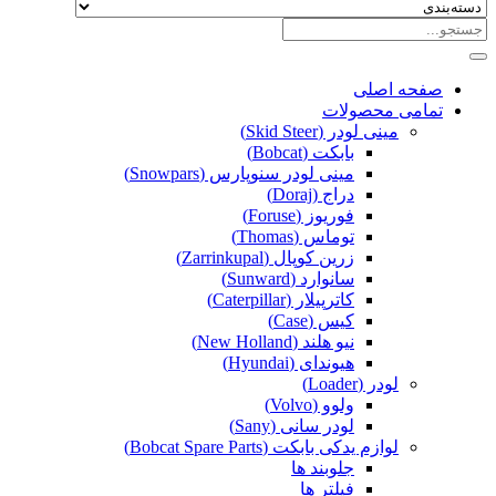
صفحه اصلی
تمامی محصولات
مینی لودر (Skid Steer)
بابکت (Bobcat)
مینی لودر سنوپارس (Snowpars)
دراج (Doraj)
فوریوز (Foruse)
توماس (Thomas)
زرین کوپال (Zarrinkupal)
سانوارد (Sunward)
کاترپیلار (Caterpillar)
کیس (Case)
نیو هلند (New Holland)
هیوندای (Hyundai)
لودر (Loader)
ولوو (Volvo)
لودر سانی (Sany)
لوازم یدکی بابکت (Bobcat Spare Parts)
جلوبند ها
فیلتر ها