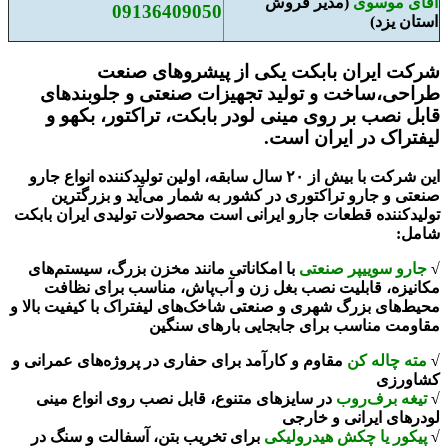
آقای موسوی
(مدیر فروش
09136409050
استان یزد)
شرکت ایران بابکت یکی از پیشروهای صنعت
طراحی،ساخت و تولید تجهیزات صنعتی و جلوبندهای
قابل نصب بر روی مینی لودر بابکت، تراکتور، بکهو و
لیفتراک در ایران است.
این شرکت با بیش از ۲۰ سال سابقه، اولین تولیدکننده انواع جارو
صنعتی و جارو تراکتوری در کشور به شمار می‌آید و بزرگترین
تولیدکننده قطعات جارو ایرانی است محصولات تولیدی ایران بابکت
شامل:
√
جارو سوییپر صنعتی
با امکاناتی مانند مخزن بزرگ، سیستم‌های
مکانیزه، قابلیت نصب بغل زن و آب‌پاش، مناسب برای نظافت
محیط‌های بزرگ شهری و صنعتی شاخک‌های لیفتراک با کیفیت بالا و
مقاومت مناسب برای جابجایی بارهای سنگین
√
مته چاله کن
مقاوم و کارآمد برای حفاری در پروژه‌های عمرانی و
کشاورزی
√
تیغه برف‌روب
در سایزهای متنوع، قابل نصب روی انواع مینی
لودرهای ایرانی و خارجی
√
پیکور یا چکش هیدرولیکی
برای تخریب بتن، آسفالت و سنگ در