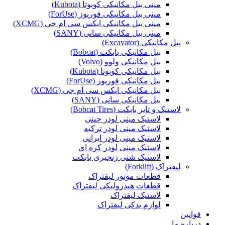
مینی بیل مکانیکی کوبوتا (Kubota)
مینی بیل مکانیکی فوریوز (ForUse)
مینی بیل مکانیکی ایکس سی ام جی (XCMG)
مینی بیل مکانیکی سانی (SANY)
بیل مکانیکی (Excavator)
بیل مکانیکی بابکت (Bobcat)
بیل مکانیکی ولوو (Volvo)
بیل مکانیکی کوبوتا (Kubota)
بیل مکانیکی فوریوز (ForUse)
بیل مکانیکی ایکس سی ام جی (XCMG)
بیل مکانیکی سانی (SANY)
لاستیک و تایر بابکت (Bobcat Tires)
لاستیک مینی لودر چینی
لاستیک مینی لودر ترکیه
لاستیک مینی لودر ایرانی
لاستیک مینی لودر کره ای
لاستیک شنی زنجیری بابکت
لیفتراک (Forklift)
قطعات موتور لیفتراک
قطعات هیدرولیکی لیفتراک
لاستیک لیفتراک
لوازم یدکی لیفتراک
قوانین
درباره ما