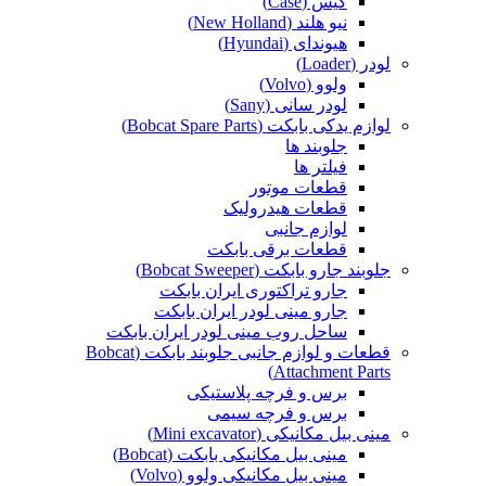
کیس (Case)
نیو هلند (New Holland)
هیوندای (Hyundai)
لودر (Loader)
ولوو (Volvo)
لودر سانی (Sany)
لوازم یدکی بابکت (Bobcat Spare Parts)
جلوبند ها
فیلتر ها
قطعات موتور
قطعات هیدرولیک
لوازم جانبی
قطعات برقی بابکت
جلوبند جارو بابکت (Bobcat Sweeper)
جارو تراکتوری ایران بابکت
جارو مینی لودر ایران بابکت
ساحل روب مینی لودر ایران بابکت
قطعات و لوازم جانبی جلوبند بابکت (Bobcat
Attachment Parts)
برس و فرچه پلاستیکی
برس و فرچه سیمی
مینی بیل مکانیکی (Mini excavator)
مینی بیل مکانیکی بابکت (Bobcat)
مینی بیل مکانیکی ولوو (Volvo)