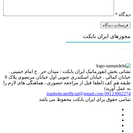
دیدگاه
*
مجوزهای ایران بابکت
تست
تست
نشانی بخش انفورماتیک ایران بابکت : میدان حر . خ امام خمینی .
خیابان کمالی . خیابان اسکندری جنوبی اول خیابان مرتضوی پلاک 8
طبقه هم کف (لطفا قبل از مراجعه حضوری ، هماهنگی های لازم را
به عمل آورید)
iranbobcatofficial@gmail.com
09123002274
تمامی حقوق برای ایران بابکت محفوظ می باشد