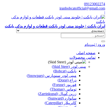
09123002274
iranbobcatofficial@gmail.com
|
ایران بابکت | جلوبند مینی لودر بابکت قطعات و لوازم یدکی بابکت
ورود | ثبت‌نام
صفحه اصلی
تمامی محصولات
مینی لودر (Skid Steer)
بابکت (Bobcat)
مینی لودر سنوپارس (Snowpars)
دراج (Doraj)
فوریوز (Foruse)
توماس (Thomas)
زرین کوپال (Zarrinkupal)
سانوارد (Sunward)
کاترپیلار (Caterpillar)