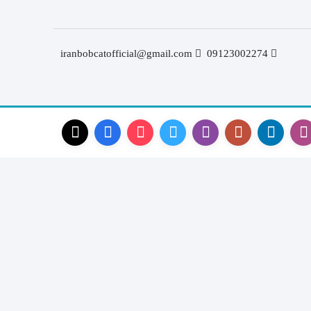
iranbobcatofficial@gmail.com
09123002274
در چینی
قطعات موتور لیفتراک
در ترکیه
قطعات هیدرولیکی لیفتراک
در ایرانی
لاستیک لیفتراک
در کره ای
لوازم یدکی لیفتراک
جیری بابکت