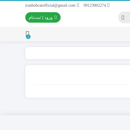
iranbobcatofficial@gmail.com
09123002274
ورود | ثبت‌نام
0
ایران بابکت
برس و فرچه پلاستیکی
 ایران بابکت
برس و فرچه سیمی
 لودر ایران