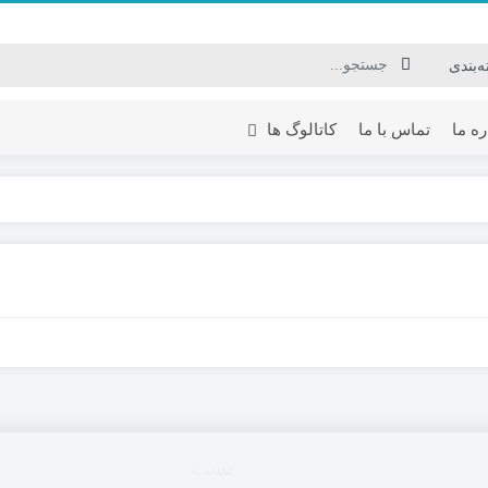
ره ما
تماس با ما
کاتالوگ ها
نی لودر فوریوز Foruse UZ
جارو بابکت جارو تراکتوری |
 و ویژگی های
مشخصات و ویژگی های فنی
جلوبند ها
جارو تراکتوری 
فیلتر ها
جارو مینی لودر
مینی لودر زرین کوپال ZK 950 |
قطعات موتور
ساحل روب مینی
های فنی
بابکت
قطعات هیدرولیک
لوازم جانبی
مینی لودر زرین کوپال ZK 700 |
قطعات برقی بابکت
های فنی
مینی لودر زرین کوپال ZK 650 |
تست