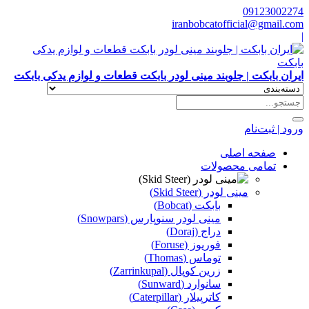
09123002274
iranbobcatofficial@gmail.com
|
ایران بابکت | جلوبند مینی لودر بابکت قطعات و لوازم یدکی بابکت
ورود | ثبت‌نام
صفحه اصلی
تمامی محصولات
مینی لودر (Skid Steer)
بابکت (Bobcat)
مینی لودر سنوپارس (Snowpars)
دراج (Doraj)
فوریوز (Foruse)
توماس (Thomas)
زرین کوپال (Zarrinkupal)
سانوارد (Sunward)
کاترپیلار (Caterpillar)