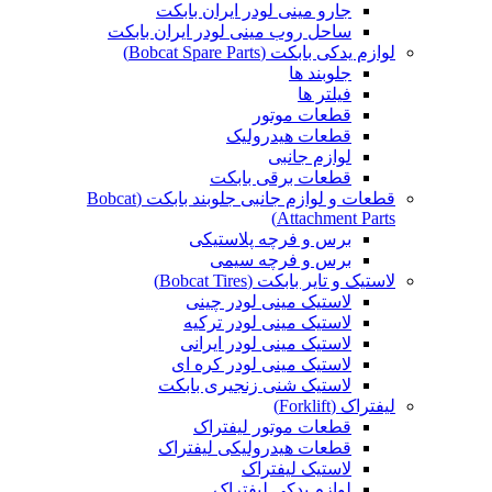
جارو مینی لودر ایران بابکت
ساحل روب مینی لودر ایران بابکت
لوازم یدکی بابکت (Bobcat Spare Parts)
جلوبند ها
فیلتر ها
قطعات موتور
قطعات هیدرولیک
لوازم جانبی
قطعات برقی بابکت
قطعات و لوازم جانبی جلوبند بابکت (Bobcat
Attachment Parts)
برس و فرچه پلاستیکی
برس و فرچه سیمی
لاستیک و تایر بابکت (Bobcat Tires)
لاستیک مینی لودر چینی
لاستیک مینی لودر ترکیه
لاستیک مینی لودر ایرانی
لاستیک مینی لودر کره ای
لاستیک شنی زنجیری بابکت
لیفتراک (Forklift)
قطعات موتور لیفتراک
قطعات هیدرولیکی لیفتراک
لاستیک لیفتراک
لوازم یدکی لیفتراک