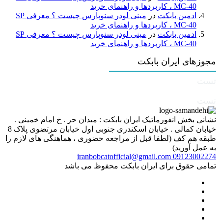
MC-40 ، کاربردها و راهنمای خرید
ادمین بابکت
در
مینی لودر سنوپارس چیست ؟ معرفی SP
MC-40 ، کاربردها و راهنمای خرید
ادمین بابکت
در
مینی لودر سنوپارس چیست ؟ معرفی SP
MC-40 ، کاربردها و راهنمای خرید
مجوزهای ایران بابکت
تست
تست
نشانی بخش انفورماتیک ایران بابکت : میدان حر . خ امام خمینی .
خیابان کمالی . خیابان اسکندری جنوبی اول خیابان مرتضوی پلاک 8
طبقه هم کف (لطفا قبل از مراجعه حضوری ، هماهنگی های لازم را
به عمل آورید)
iranbobcatofficial@gmail.com
09123002274
تمامی حقوق برای ایران بابکت محفوظ می باشد