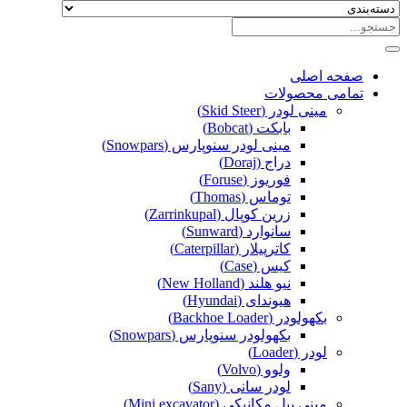
صفحه اصلی
تمامی محصولات
مینی لودر (Skid Steer)
بابکت (Bobcat)
مینی لودر سنوپارس (Snowpars)
دراج (Doraj)
فوریوز (Foruse)
توماس (Thomas)
زرین کوپال (Zarrinkupal)
سانوارد (Sunward)
کاترپیلار (Caterpillar)
کیس (Case)
نیو هلند (New Holland)
هیوندای (Hyundai)
بکهولودر (Backhoe Loader)
بکهولودر سنوپارس (Snowpars)
لودر (Loader)
ولوو (Volvo)
لودر سانی (Sany)
مینی بیل مکانیکی (Mini excavator)