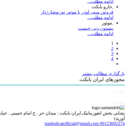
ادامه مطلب...
جارو بابکت
فروش مینی لودر با موتور توربوشارژدار
ادامه مطلب...
موتور
پیستون دبی چیست
ادامه مطلب...
1
2
3
4
بارگذاری مطالب بیشتر
مجوزهای ایران بابکت
تست
تست
آورید)
iranbobcatofficial@gmail.com
09123002274