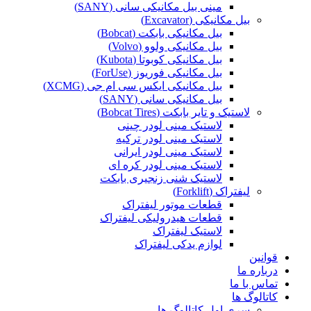
مینی بیل مکانیکی سانی (SANY)
بیل مکانیکی (Excavator)
بیل مکانیکی بابکت (Bobcat)
بیل مکانیکی ولوو (Volvo)
بیل مکانیکی کوبوتا (Kubota)
بیل مکانیکی فوریوز (ForUse)
بیل مکانیکی ایکس سی ام جی (XCMG)
بیل مکانیکی سانی (SANY)
لاستیک و تایر بابکت (Bobcat Tires)
لاستیک مینی لودر چینی
لاستیک مینی لودر ترکیه
لاستیک مینی لودر ایرانی
لاستیک مینی لودر کره ای
لاستیک شنی زنجیری بابکت
لیفتراک (Forklift)
قطعات موتور لیفتراک
قطعات هیدرولیکی لیفتراک
لاستیک لیفتراک
لوازم یدکی لیفتراک
قوانین
درباره ما
تماس با ما
کاتالوگ ها
سری اول کاتالوگ ها