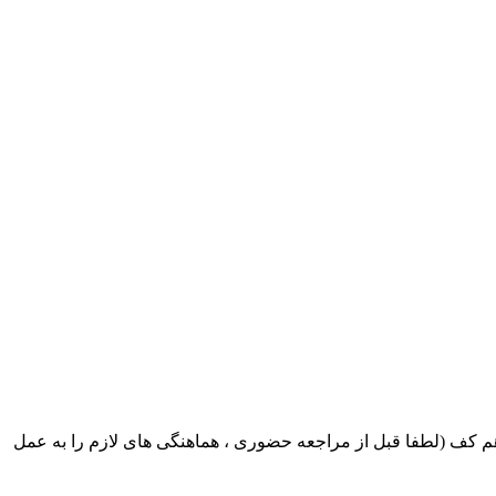
ک ایران بابکت : میدان حر . خ امام خمینی . خیابان کمالی . خیابان اسکندری جنوبی اول خیابان مرتضوی پلاک 8 طبقه هم کف (لطفا قبل از مراجعه حضوری ، هماهنگی های لازم را به عمل