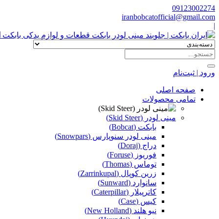
09123002274
iranbobcatofficial@gmail.com
|
ا
ورود | ثبت‌نام
صفحه اصلی
تمامی محصولات
مینی لودر (Skid Steer)
بابکت (Bobcat)
مینی لودر سنوپارس (Snowpars)
دراج (Doraj)
فوریوز (Foruse)
توماس (Thomas)
زرین کوپال (Zarrinkupal)
سانوارد (Sunward)
کاترپیلار (Caterpillar)
کیس (Case)
نیو هلند (New Holland)