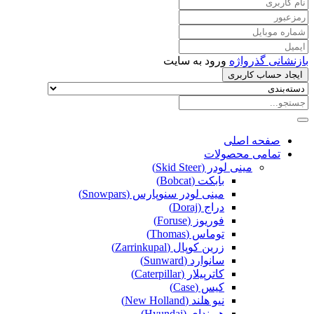
بازنشانی گذرواژه
ورود به سایت
ایجاد حساب کاربری
صفحه اصلی
تمامی محصولات
مینی لودر (Skid Steer)
بابکت (Bobcat)
مینی لودر سنوپارس (Snowpars)
دراج (Doraj)
فوریوز (Foruse)
توماس (Thomas)
زرین کوپال (Zarrinkupal)
سانوارد (Sunward)
کاترپیلار (Caterpillar)
کیس (Case)
نیو هلند (New Holland)
هیوندای (Hyundai)