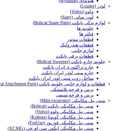
هیوندای (Hyundai)
لودر (Loader)
ولوو (Volvo)
لودر سانی (Sany)
لوازم یدکی بابکت (Bobcat Spare Parts)
جلوبند ها
فیلتر ها
قطعات موتور
قطعات هیدرولیک
لوازم جانبی
قطعات برقی بابکت
جلوبند جارو بابکت (Bobcat Sweeper)
جارو تراکتوری ایران بابکت
جارو مینی لودر ایران بابکت
ساحل روب مینی لودر ایران بابکت
قطعات و لوازم جانبی جلوبند بابکت (Bobcat Attachment Parts)
برس و فرچه پلاستیکی
برس و فرچه سیمی
مینی بیل مکانیکی (Mini excavator)
مینی بیل مکانیکی بابکت (Bobcat)
مینی بیل مکانیکی ولوو (Volvo)
مینی بیل مکانیکی کوبوتا (Kubota)
مینی بیل مکانیکی فوریوز (ForUse)
مینی بیل مکانیکی ایکس سی ام جی (XCMG)