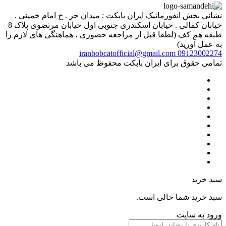
نشانی بخش انفورماتیک ایران بابکت : میدان حر . خ امام خمینی .
خیابان کمالی . خیابان اسکندری جنوبی اول خیابان مرتضوی پلاک 8
طبقه هم کف (لطفا قبل از مراجعه حضوری ، هماهنگی های لازم را
به عمل آورید)
iranbobcatofficial@gmail.com
09123002274
تمامی حقوق برای ایران بابکت محفوظ می باشد
سبد خرید
سبد خرید شما خالی است.
ورود به سایت