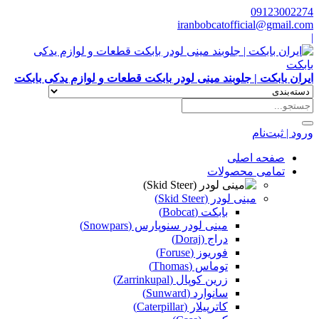
09123002274
iranbobcatofficial@gmail.com
|
ایران بابکت | جلوبند مینی لودر بابکت قطعات و لوازم یدکی بابکت
ورود | ثبت‌نام
صفحه اصلی
تمامی محصولات
مینی لودر (Skid Steer)
بابکت (Bobcat)
مینی لودر سنوپارس (Snowpars)
دراج (Doraj)
فوریوز (Foruse)
توماس (Thomas)
زرین کوپال (Zarrinkupal)
سانوارد (Sunward)
کاترپیلار (Caterpillar)