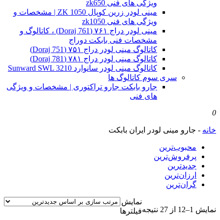
ویژگی های فنی zk650
مینی لودر زرین کوپال ZK 1050 | مشخصات و
ویژگی های فنی zk1050
مینی لودر دراج ۷۶۱ (Doraj 761) ، کاتالوگ و
مشخصات فنی بابکت دوراج
کاتالوگ مینی لودر دراج ۷۵۱ (Doraj 751)
کاتالوگ مینی لودر دراج ۷۸۱ (Doraj 781)
کاتالوگ مینی لودر سانوارد Sunward SWL 3210
سری سوم کاتالوگ ها
جارو بابکت جارو تراکتوری | مشخصات و ویژگی
های فنی
0
خانه
-
جارو مینی لودر ایران بابکت
محبوب‌ترین
پرفروش‌ترین
جدیدترین
ارزان‌ترین
گران‌ترین
نمایش
Sorted
نمایش 1–12 از 27 نتیجه
فیلترها
by