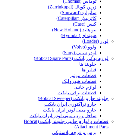
توماس (Thomas)
زرین کوپال (Zarrinkupal)
سانوارد (Sunward)
کاترپیلار (Caterpillar)
کیس (Case)
نیو هلند (New Holland)
هیوندای (Hyundai)
لودر (Loader)
ولوو (Volvo)
لودر سانی (Sany)
لوازم یدکی بابکت (Bobcat Spare Parts)
جلوبند ها
فیلتر ها
قطعات موتور
قطعات هیدرولیک
لوازم جانبی
قطعات برقی بابکت
جلوبند جارو بابکت (Bobcat Sweeper)
جارو تراکتوری ایران بابکت
جارو مینی لودر ایران بابکت
ساحل روب مینی لودر ایران بابکت
قطعات و لوازم جانبی جلوبند بابکت (Bobcat
Attachment Parts)
برس و فرچه پلاستیکی