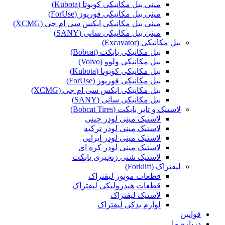
مینی بیل مکانیکی کوبوتا (Kubota)
مینی بیل مکانیکی فوریوز (ForUse)
مینی بیل مکانیکی ایکس سی ام جی (XCMG)
مینی بیل مکانیکی سانی (SANY)
بیل مکانیکی (Excavator)
بیل مکانیکی بابکت (Bobcat)
بیل مکانیکی ولوو (Volvo)
بیل مکانیکی کوبوتا (Kubota)
بیل مکانیکی فوریوز (ForUse)
بیل مکانیکی ایکس سی ام جی (XCMG)
بیل مکانیکی سانی (SANY)
لاستیک و تایر بابکت (Bobcat Tires)
لاستیک مینی لودر چینی
لاستیک مینی لودر ترکیه
لاستیک مینی لودر ایرانی
لاستیک مینی لودر کره ای
لاستیک شنی زنجیری بابکت
لیفتراک (Forklift)
قطعات موتور لیفتراک
قطعات هیدرولیکی لیفتراک
لاستیک لیفتراک
لوازم یدکی لیفتراک
قوانین
درباره ما