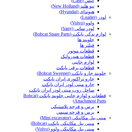
کیس (Case)
نیو هلند (New Holland)
هیوندای (Hyundai)
لودر (Loader)
ولوو (Volvo)
لودر سانی (Sany)
لوازم یدکی بابکت (Bobcat Spare Parts)
جلوبند ها
فیلتر ها
قطعات موتور
قطعات هیدرولیک
لوازم جانبی
قطعات برقی بابکت
جلوبند جارو بابکت (Bobcat Sweeper)
جارو تراکتوری ایران بابکت
جارو مینی لودر ایران بابکت
ساحل روب مینی لودر ایران بابکت
قطعات و لوازم جانبی جلوبند بابکت (Bobcat
Attachment Parts)
برس و فرچه پلاستیکی
برس و فرچه سیمی
مینی بیل مکانیکی (Mini excavator)
مینی بیل مکانیکی بابکت (Bobcat)
مینی بیل مکانیکی ولوو (Volvo)