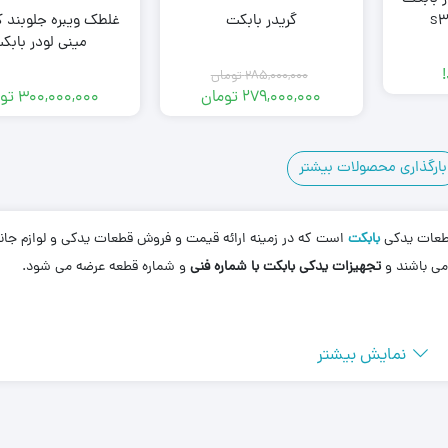
گریدر بابکت
غلطک ویبره جلوبند ک
مینی لودر بابک
285,000,000
تومان
279,000,000
تومان
300,000,000
تو
قیمت
قیمت
فعلی:
اصلی:
279,000,000 تومان.
285,000,000 تومان
بود.
بارگذاری محصولات بیشتر
35
34
33
…
4
قطعات یدکی
بابکت
است که در زمینه ارائه قیمت و فروش قطعات یدکی و لوازم جان
ی باشند و
تجهیزات یدکی بابکت با شماره فنی
و شماره قطعه عرضه می شود.
نمایش بیشتر