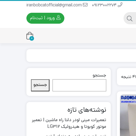
iranbobcatofficial@gmail.com
09123002274
ورود | ثبت‌نام
0
جستجو
یران بابکت
برس و فرچه پلاستیکی
Sorted
ایران بابکت
برس و فرچه سیمی
by
جستجو
latest
لودر ایران بابکت
نوشته‌های تازه
تعمیرات مینی لودر دلتا راه ماشین | تعمیر
موتور کوبوتا و هیدرولیک LG312