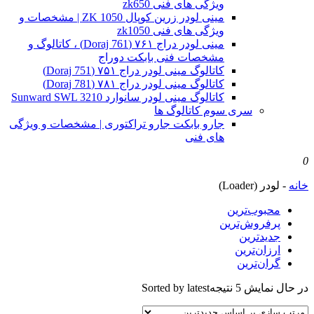
ویژگی های فنی zk650
مینی لودر زرین کوپال ZK 1050 | مشخصات و
ویژگی های فنی zk1050
مینی لودر دراج ۷۶۱ (Doraj 761) ، کاتالوگ و
مشخصات فنی بابکت دوراج
کاتالوگ مینی لودر دراج ۷۵۱ (Doraj 751)
کاتالوگ مینی لودر دراج ۷۸۱ (Doraj 781)
کاتالوگ مینی لودر سانوارد Sunward SWL 3210
سری سوم کاتالوگ ها
جارو بابکت جارو تراکتوری | مشخصات و ویژگی
های فنی
0
خانه
-
لودر (Loader)
محبوب‌ترین
پرفروش‌ترین
جدیدترین
ارزان‌ترین
گران‌ترین
در حال نمایش 5 نتیجه
Sorted by latest