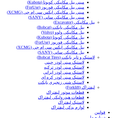
مینی بیل مکانیکی کوبوتا (Kubota)
مینی بیل مکانیکی فوریوز (ForUse)
مینی بیل مکانیکی ایکس سی ام جی (XCMG)
مینی بیل مکانیکی سانی (SANY)
بیل مکانیکی (Excavator)
بیل مکانیکی بابکت (Bobcat)
بیل مکانیکی ولوو (Volvo)
بیل مکانیکی کوبوتا (Kubota)
بیل مکانیکی فوریوز (ForUse)
بیل مکانیکی ایکس سی ام جی (XCMG)
بیل مکانیکی سانی (SANY)
لاستیک و تایر بابکت (Bobcat Tires)
لاستیک مینی لودر چینی
لاستیک مینی لودر ترکیه
لاستیک مینی لودر ایرانی
لاستیک مینی لودر کره ای
لاستیک شنی زنجیری بابکت
لیفتراک (Forklift)
قطعات موتور لیفتراک
قطعات هیدرولیکی لیفتراک
لاستیک لیفتراک
لوازم یدکی لیفتراک
قوانین
درباره ما