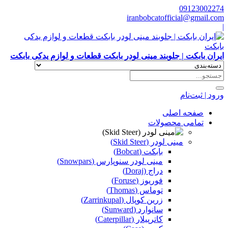
09123002274
iranbobcatofficial@gmail.com
|
ایران بابکت | جلوبند مینی لودر بابکت قطعات و لوازم یدکی بابکت
ورود | ثبت‌نام
صفحه اصلی
تمامی محصولات
مینی لودر (Skid Steer)
بابکت (Bobcat)
مینی لودر سنوپارس (Snowpars)
دراج (Doraj)
فوریوز (Foruse)
توماس (Thomas)
زرین کوپال (Zarrinkupal)
سانوارد (Sunward)
کاترپیلار (Caterpillar)