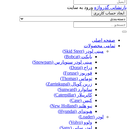
بازنشانی گذرواژه
ورود به سایت
ایجاد حساب کاربری
صفحه اصلی
تمامی محصولات
مینی لودر (Skid Steer)
بابکت (Bobcat)
مینی لودر سنوپارس (Snowpars)
دراج (Doraj)
فوریوز (Foruse)
توماس (Thomas)
زرین کوپال (Zarrinkupal)
سانوارد (Sunward)
کاترپیلار (Caterpillar)
کیس (Case)
نیو هلند (New Holland)
هیوندای (Hyundai)
لودر (Loader)
ولوو (Volvo)
لودر سانی (Sany)