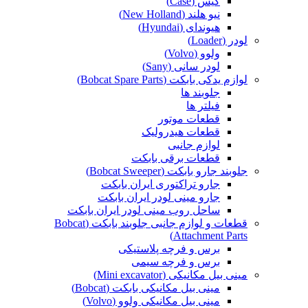
کیس (Case)
نیو هلند (New Holland)
هیوندای (Hyundai)
لودر (Loader)
ولوو (Volvo)
لودر سانی (Sany)
لوازم یدکی بابکت (Bobcat Spare Parts)
جلوبند ها
فیلتر ها
قطعات موتور
قطعات هیدرولیک
لوازم جانبی
قطعات برقی بابکت
جلوبند جارو بابکت (Bobcat Sweeper)
جارو تراکتوری ایران بابکت
جارو مینی لودر ایران بابکت
ساحل روب مینی لودر ایران بابکت
قطعات و لوازم جانبی جلوبند بابکت (Bobcat
Attachment Parts)
برس و فرچه پلاستیکی
برس و فرچه سیمی
مینی بیل مکانیکی (Mini excavator)
مینی بیل مکانیکی بابکت (Bobcat)
مینی بیل مکانیکی ولوو (Volvo)