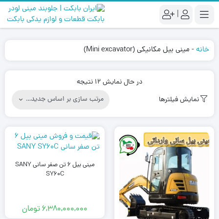
|
خانه
-
مینی بیل مکانیکی (Mini excavator)
Sorted
در حال نمایش 12 نتیجه
by
نمایش فیلترها
latest
مینی بیل 6 تن صفر سانی SANY
SY60C
6,380,000,000
تومان