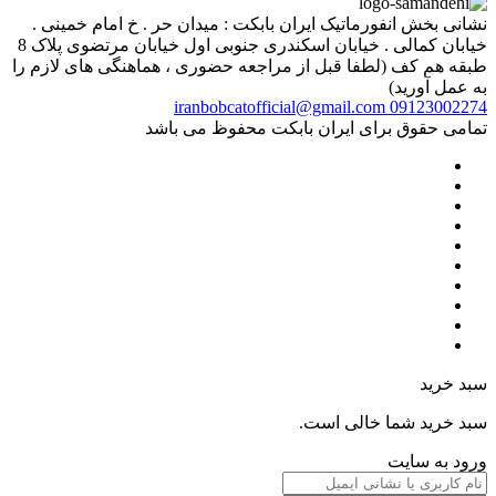
نشانی بخش انفورماتیک ایران بابکت : میدان حر . خ امام خمینی .
خیابان کمالی . خیابان اسکندری جنوبی اول خیابان مرتضوی پلاک 8
طبقه هم کف (لطفا قبل از مراجعه حضوری ، هماهنگی های لازم را
به عمل آورید)
iranbobcatofficial@gmail.com
09123002274
تمامی حقوق برای ایران بابکت محفوظ می باشد
سبد خرید
سبد خرید شما خالی است.
ورود به سایت