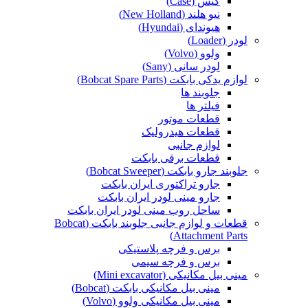
کیس (Case)
نیو هلند (New Holland)
هیوندای (Hyundai)
لودر (Loader)
ولوو (Volvo)
لودر سانی (Sany)
لوازم یدکی بابکت (Bobcat Spare Parts)
جلوبند ها
فیلتر ها
قطعات موتور
قطعات هیدرولیک
لوازم جانبی
قطعات برقی بابکت
جلوبند جارو بابکت (Bobcat Sweeper)
جارو تراکتوری ایران بابکت
جارو مینی لودر ایران بابکت
ساحل روب مینی لودر ایران بابکت
قطعات و لوازم جانبی جلوبند بابکت (Bobcat
Attachment Parts)
برس و فرچه پلاستیکی
برس و فرچه سیمی
مینی بیل مکانیکی (Mini excavator)
مینی بیل مکانیکی بابکت (Bobcat)
مینی بیل مکانیکی ولوو (Volvo)