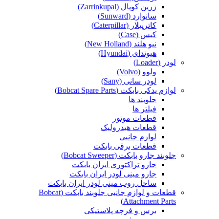
زرین کوپال (Zarrinkupal)
سانوارد (Sunward)
کاترپیلار (Caterpillar)
کیس (Case)
نیو هلند (New Holland)
هیوندای (Hyundai)
لودر (Loader)
ولوو (Volvo)
لودر سانی (Sany)
لوازم یدکی بابکت (Bobcat Spare Parts)
جلوبند ها
فیلتر ها
قطعات موتور
قطعات هیدرولیک
لوازم جانبی
قطعات برقی بابکت
جلوبند جارو بابکت (Bobcat Sweeper)
جارو تراکتوری ایران بابکت
جارو مینی لودر ایران بابکت
ساحل روب مینی لودر ایران بابکت
قطعات و لوازم جانبی جلوبند بابکت (Bobcat
Attachment Parts)
برس و فرچه پلاستیکی