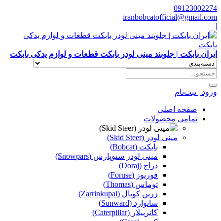
09123002274
iranbobcatofficial@gmail.com
|
ایران بابکت | جلوبند مینی لودر بابکت قطعات و لوازم یدکی بابکت
ورود | ثبت‌نام
صفحه اصلی
تمامی محصولات
مینی لودر (Skid Steer)
بابکت (Bobcat)
مینی لودر سنوپارس (Snowpars)
دراج (Doraj)
فوریوز (Foruse)
توماس (Thomas)
زرین کوپال (Zarrinkupal)
سانوارد (Sunward)
کاترپیلار (Caterpillar)