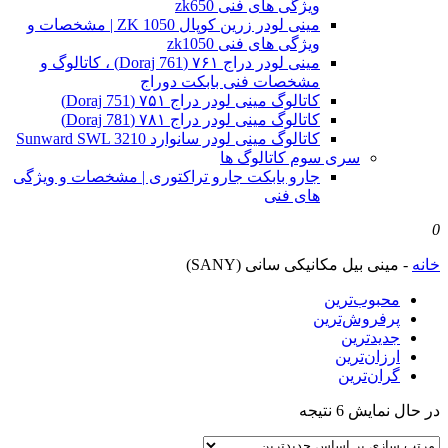
ویژگی های فنی zk650
مینی لودر زرین کوپال ZK 1050 | مشخصات و
ویژگی های فنی zk1050
مینی لودر دراج ۷۶۱ (Doraj 761) ، کاتالوگ و
مشخصات فنی بابکت دوراج
کاتالوگ مینی لودر دراج ۷۵۱ (Doraj 751)
کاتالوگ مینی لودر دراج ۷۸۱ (Doraj 781)
کاتالوگ مینی لودر سانوارد Sunward SWL 3210
سری سوم کاتالوگ ها
جارو بابکت جارو تراکتوری | مشخصات و ویژگی
های فنی
0
خانه
-
مینی بیل مکانیکی سانی (SANY)
محبوب‌ترین
پرفروش‌ترین
جدیدترین
ارزان‌ترین
گران‌ترین
Sorted
در حال نمایش 6 نتیجه
by
latest