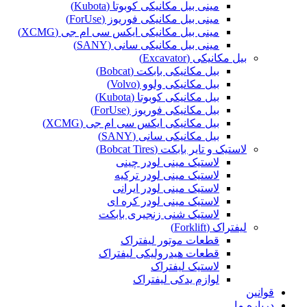
مینی بیل مکانیکی کوبوتا (Kubota)
مینی بیل مکانیکی فوریوز (ForUse)
مینی بیل مکانیکی ایکس سی ام جی (XCMG)
مینی بیل مکانیکی سانی (SANY)
بیل مکانیکی (Excavator)
بیل مکانیکی بابکت (Bobcat)
بیل مکانیکی ولوو (Volvo)
بیل مکانیکی کوبوتا (Kubota)
بیل مکانیکی فوریوز (ForUse)
بیل مکانیکی ایکس سی ام جی (XCMG)
بیل مکانیکی سانی (SANY)
لاستیک و تایر بابکت (Bobcat Tires)
لاستیک مینی لودر چینی
لاستیک مینی لودر ترکیه
لاستیک مینی لودر ایرانی
لاستیک مینی لودر کره ای
لاستیک شنی زنجیری بابکت
لیفتراک (Forklift)
قطعات موتور لیفتراک
قطعات هیدرولیکی لیفتراک
لاستیک لیفتراک
لوازم یدکی لیفتراک
قوانین
درباره ما