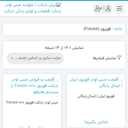
|
خانه
-
فوریوز (Foruse)
Sorted
نمایش 1–12 از 14 نتیجه
by
نمایش فیلترها
latest
فوریوز ایران | ارسال رایگان
مینی لودر بابکت فوریوز Foruse 1010
تماس بگیرید!