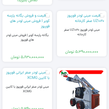
تماس بگیرید!
مینی لودر فوریوز UZ1020 صفر
کارخانه
یگانه پارسه کویر | فروش مینی لودر
های فوریوز
5,390,000,000
تومان
5,830,000,000
تومان
مینی لودر صفر ایرانی فوریوز با کابین
XCMG