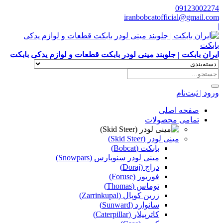
09123002274
iranbobcatofficial@gmail.com
|
ایران بابکت | جلوبند مینی لودر بابکت قطعات و لوازم یدکی بابکت
ورود | ثبت‌نام
صفحه اصلی
تمامی محصولات
مینی لودر (Skid Steer)
بابکت (Bobcat)
مینی لودر سنوپارس (Snowpars)
دراج (Doraj)
فوریوز (Foruse)
توماس (Thomas)
زرین کوپال (Zarrinkupal)
سانوارد (Sunward)
کاترپیلار (Caterpillar)