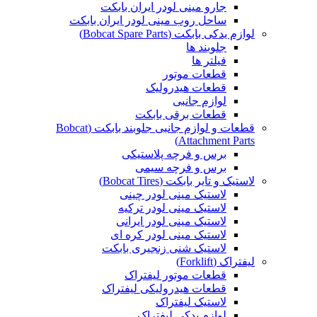
جارو مینی لودر ایران بابکت
ساحل روب مینی لودر ایران بابکت
لوازم یدکی بابکت (Bobcat Spare Parts)
جلوبند ها
فیلتر ها
قطعات موتور
قطعات هیدرولیک
لوازم جانبی
قطعات برقی بابکت
قطعات و لوازم جانبی جلوبند بابکت (Bobcat
Attachment Parts)
برس و فرچه پلاستیکی
برس و فرچه سیمی
لاستیک و تایر بابکت (Bobcat Tires)
لاستیک مینی لودر چینی
لاستیک مینی لودر ترکیه
لاستیک مینی لودر ایرانی
لاستیک مینی لودر کره ای
لاستیک شنی زنجیری بابکت
لیفتراک (Forklift)
قطعات موتور لیفتراک
قطعات هیدرولیکی لیفتراک
لاستیک لیفتراک
لوازم یدکی لیفتراک