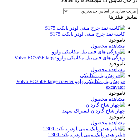
در حال نمایش 11 نتیجه
Sorted by latest
نمایش فیلترها
کاسه نمد چرخ مینی لودر بابکت S175
ناموجود
مشاهده محصول
ویژگی های فنی بیل مکانیکی ولوو Volvo EC355E large
ناموجود
مشاهده محصول
فروش بیل مکانیکی ولوو Volvo EC350E large crawler
excavator
ناموجود
مشاهده محصول
چهار شاخ گاردان لیفتراک سهند
ناموجود
مشاهده محصول
فیلتر هیدرولیک مینی لودر بابکت T300