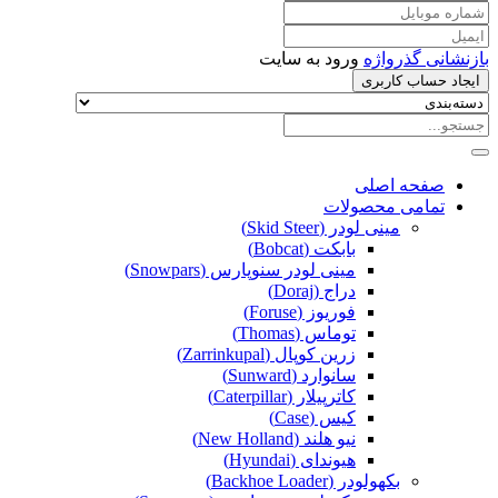
بازنشانی گذرواژه
ورود به سایت
ایجاد حساب کاربری
صفحه اصلی
تمامی محصولات
مینی لودر (Skid Steer)
بابکت (Bobcat)
مینی لودر سنوپارس (Snowpars)
دراج (Doraj)
فوریوز (Foruse)
توماس (Thomas)
زرین کوپال (Zarrinkupal)
سانوارد (Sunward)
کاترپیلار (Caterpillar)
کیس (Case)
نیو هلند (New Holland)
هیوندای (Hyundai)
بکهولودر (Backhoe Loader)