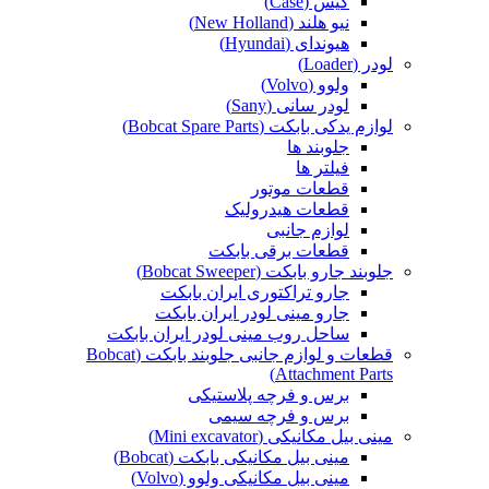
کیس (Case)
نیو هلند (New Holland)
هیوندای (Hyundai)
لودر (Loader)
ولوو (Volvo)
لودر سانی (Sany)
لوازم یدکی بابکت (Bobcat Spare Parts)
جلوبند ها
فیلتر ها
قطعات موتور
قطعات هیدرولیک
لوازم جانبی
قطعات برقی بابکت
جلوبند جارو بابکت (Bobcat Sweeper)
جارو تراکتوری ایران بابکت
جارو مینی لودر ایران بابکت
ساحل روب مینی لودر ایران بابکت
قطعات و لوازم جانبی جلوبند بابکت (Bobcat
Attachment Parts)
برس و فرچه پلاستیکی
برس و فرچه سیمی
مینی بیل مکانیکی (Mini excavator)
مینی بیل مکانیکی بابکت (Bobcat)
مینی بیل مکانیکی ولوو (Volvo)