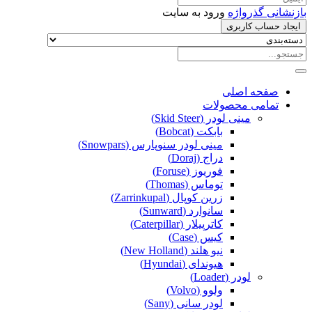
بازنشانی گذرواژه
ورود به سایت
ایجاد حساب کاربری
صفحه اصلی
تمامی محصولات
مینی لودر (Skid Steer)
بابکت (Bobcat)
مینی لودر سنوپارس (Snowpars)
دراج (Doraj)
فوریوز (Foruse)
توماس (Thomas)
زرین کوپال (Zarrinkupal)
سانوارد (Sunward)
کاترپیلار (Caterpillar)
کیس (Case)
نیو هلند (New Holland)
هیوندای (Hyundai)
لودر (Loader)
ولوو (Volvo)
لودر سانی (Sany)