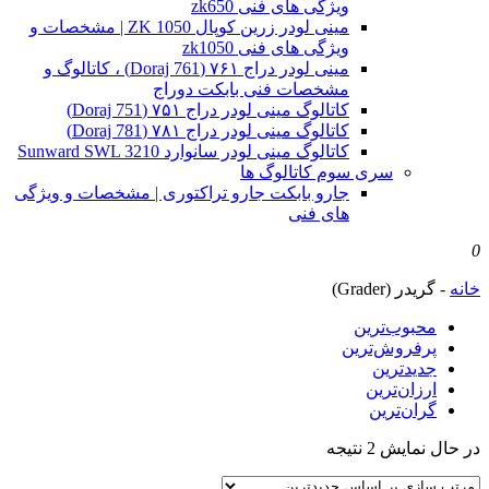
ویژگی های فنی zk650
مینی لودر زرین کوپال ZK 1050 | مشخصات و
ویژگی های فنی zk1050
مینی لودر دراج ۷۶۱ (Doraj 761) ، کاتالوگ و
مشخصات فنی بابکت دوراج
کاتالوگ مینی لودر دراج ۷۵۱ (Doraj 751)
کاتالوگ مینی لودر دراج ۷۸۱ (Doraj 781)
کاتالوگ مینی لودر سانوارد Sunward SWL 3210
سری سوم کاتالوگ ها
جارو بابکت جارو تراکتوری | مشخصات و ویژگی
های فنی
0
خانه
-
گریدر (Grader)
محبوب‌ترین
پرفروش‌ترین
جدیدترین
ارزان‌ترین
گران‌ترین
Sorted
در حال نمایش 2 نتیجه
by
latest