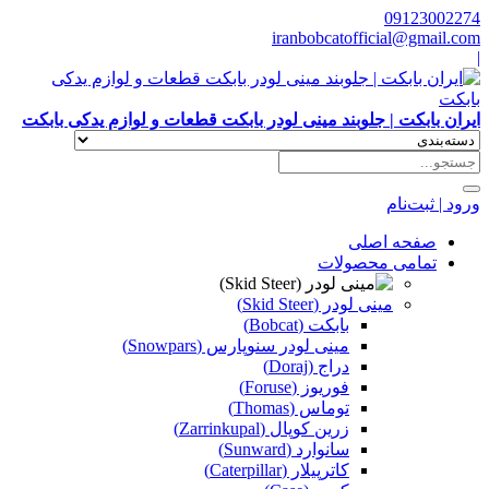
09123002274
iranbobcatofficial@gmail.com
|
ایران بابکت | جلوبند مینی لودر بابکت قطعات و لوازم یدکی بابکت
ورود | ثبت‌نام
صفحه اصلی
تمامی محصولات
مینی لودر (Skid Steer)
بابکت (Bobcat)
مینی لودر سنوپارس (Snowpars)
دراج (Doraj)
فوریوز (Foruse)
توماس (Thomas)
زرین کوپال (Zarrinkupal)
سانوارد (Sunward)
کاترپیلار (Caterpillar)