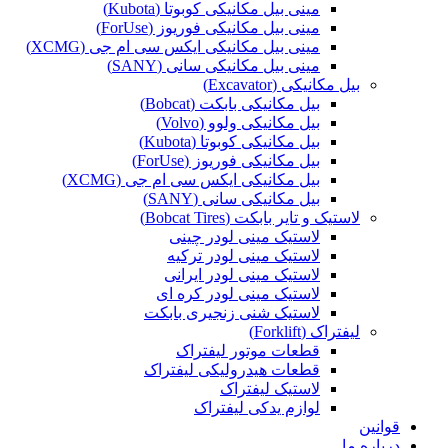
مینی بیل مکانیکی کوبوتا (Kubota)
مینی بیل مکانیکی فوریوز (ForUse)
مینی بیل مکانیکی ایکس سی ام جی (XCMG)
مینی بیل مکانیکی سانی (SANY)
بیل مکانیکی (Excavator)
بیل مکانیکی بابکت (Bobcat)
بیل مکانیکی ولوو (Volvo)
بیل مکانیکی کوبوتا (Kubota)
بیل مکانیکی فوریوز (ForUse)
بیل مکانیکی ایکس سی ام جی (XCMG)
بیل مکانیکی سانی (SANY)
لاستیک و تایر بابکت (Bobcat Tires)
لاستیک مینی لودر چینی
لاستیک مینی لودر ترکیه
لاستیک مینی لودر ایرانی
لاستیک مینی لودر کره ای
لاستیک شنی زنجیری بابکت
لیفتراک (Forklift)
قطعات موتور لیفتراک
قطعات هیدرولیکی لیفتراک
لاستیک لیفتراک
لوازم یدکی لیفتراک
قوانین
درباره ما