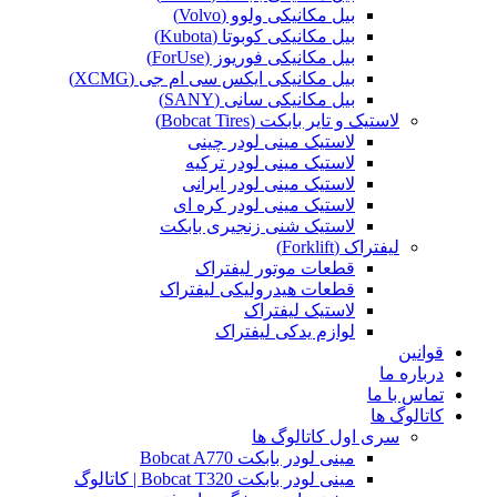
بیل مکانیکی ولوو (Volvo)
بیل مکانیکی کوبوتا (Kubota)
بیل مکانیکی فوریوز (ForUse)
بیل مکانیکی ایکس سی ام جی (XCMG)
بیل مکانیکی سانی (SANY)
لاستیک و تایر بابکت (Bobcat Tires)
لاستیک مینی لودر چینی
لاستیک مینی لودر ترکیه
لاستیک مینی لودر ایرانی
لاستیک مینی لودر کره ای
لاستیک شنی زنجیری بابکت
لیفتراک (Forklift)
قطعات موتور لیفتراک
قطعات هیدرولیکی لیفتراک
لاستیک لیفتراک
لوازم یدکی لیفتراک
قوانین
درباره ما
تماس با ما
کاتالوگ ها
سری اول کاتالوگ ها
مینی لودر بابکت Bobcat A770
مینی لودر بابکت Bobcat T320 | کاتالوگ