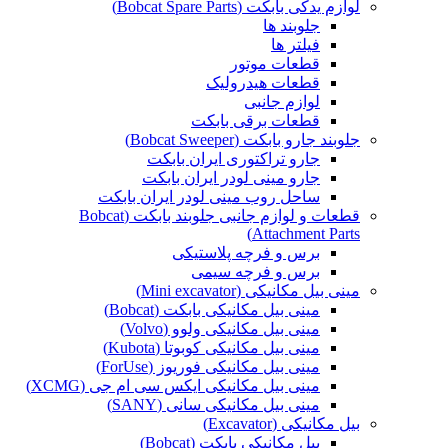
لوازم یدکی بابکت (Bobcat Spare Parts)
جلوبند ها
فیلتر ها
قطعات موتور
قطعات هیدرولیک
لوازم جانبی
قطعات برقی بابکت
جلوبند جارو بابکت (Bobcat Sweeper)
جارو تراکتوری ایران بابکت
جارو مینی لودر ایران بابکت
ساحل روب مینی لودر ایران بابکت
قطعات و لوازم جانبی جلوبند بابکت (Bobcat
Attachment Parts)
برس و فرچه پلاستیکی
برس و فرچه سیمی
مینی بیل مکانیکی (Mini excavator)
مینی بیل مکانیکی بابکت (Bobcat)
مینی بیل مکانیکی ولوو (Volvo)
مینی بیل مکانیکی کوبوتا (Kubota)
مینی بیل مکانیکی فوریوز (ForUse)
مینی بیل مکانیکی ایکس سی ام جی (XCMG)
مینی بیل مکانیکی سانی (SANY)
بیل مکانیکی (Excavator)
بیل مکانیکی بابکت (Bobcat)