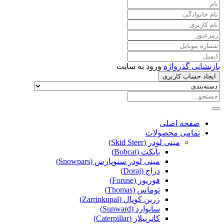
بازنشانی گذرواژه
ورود به سایت
ایجاد حساب کاربری
صفحه اصلی
تمامی محصولات
مینی لودر (Skid Steer)
بابکت (Bobcat)
مینی لودر سنوپارس (Snowpars)
دراج (Doraj)
فوریوز (Foruse)
توماس (Thomas)
زرین کوپال (Zarrinkupal)
سانوارد (Sunward)
کاترپیلار (Caterpillar)