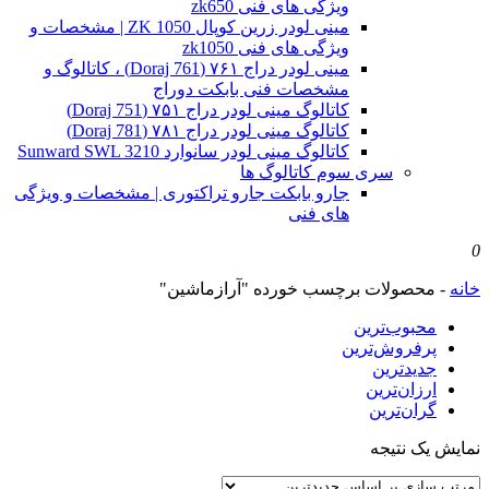
ویژگی های فنی zk650
مینی لودر زرین کوپال ZK 1050 | مشخصات و
ویژگی های فنی zk1050
مینی لودر دراج ۷۶۱ (Doraj 761) ، کاتالوگ و
مشخصات فنی بابکت دوراج
کاتالوگ مینی لودر دراج ۷۵۱ (Doraj 751)
کاتالوگ مینی لودر دراج ۷۸۱ (Doraj 781)
کاتالوگ مینی لودر سانوارد Sunward SWL 3210
سری سوم کاتالوگ ها
جارو بابکت جارو تراکتوری | مشخصات و ویژگی
های فنی
0
خانه
-
محصولات برچسب خورده "آرازماشین"
محبوب‌ترین
پرفروش‌ترین
جدیدترین
ارزان‌ترین
گران‌ترین
نمایش یک نتیجه