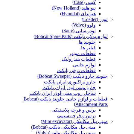
کیس (Case)
نیو هلند (New Holland)
هیوندای (Hyundai)
لودر (Loader)
ولوو (Volvo)
لودر سانی (Sany)
لوازم یدکی بابکت (Bobcat Spare Parts)
جلوبند ها
فیلتر ها
قطعات موتور
قطعات هیدرولیک
لوازم جانبی
قطعات برقی بابکت
جلوبند جارو بابکت (Bobcat Sweeper)
جارو تراکتوری ایران بابکت
جارو مینی لودر ایران بابکت
ساحل روب مینی لودر ایران بابکت
قطعات و لوازم جانبی جلوبند بابکت (Bobcat
Attachment Parts)
برس و فرچه پلاستیکی
برس و فرچه سیمی
مینی بیل مکانیکی (Mini excavator)
مینی بیل مکانیکی بابکت (Bobcat)
مینی بیل مکانیکی ولوو (Volvo)