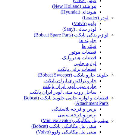
کیس (Case)
نیو هلند (New Holland)
هیوندای (Hyundai)
لودر (Loader)
ولوو (Volvo)
لودر سانی (Sany)
لوازم یدکی بابکت (Bobcat Spare Parts)
جلوبند ها
فیلتر ها
قطعات موتور
قطعات هیدرولیک
لوازم جانبی
قطعات برقی بابکت
جلوبند جارو بابکت (Bobcat Sweeper)
جارو تراکتوری ایران بابکت
جارو مینی لودر ایران بابکت
ساحل روب مینی لودر ایران بابکت
قطعات و لوازم جانبی جلوبند بابکت (Bobcat
Attachment Parts)
برس و فرچه پلاستیکی
برس و فرچه سیمی
مینی بیل مکانیکی (Mini excavator)
مینی بیل مکانیکی بابکت (Bobcat)
مینی بیل مکانیکی ولوو (Volvo)