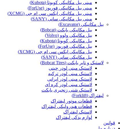
مینی بیل مکانیکی کوبوتا (Kubota)
مینی بیل مکانیکی فوریوز (ForUse)
مینی بیل مکانیکی ایکس سی ام جی (XCMG)
مینی بیل مکانیکی سانی (SANY)
بیل مکانیکی (Excavator)
بیل مکانیکی بابکت (Bobcat)
بیل مکانیکی ولوو (Volvo)
بیل مکانیکی کوبوتا (Kubota)
بیل مکانیکی فوریوز (ForUse)
بیل مکانیکی ایکس سی ام جی (XCMG)
بیل مکانیکی سانی (SANY)
لاستیک و تایر بابکت (Bobcat Tires)
لاستیک مینی لودر چینی
لاستیک مینی لودر ترکیه
لاستیک مینی لودر ایرانی
لاستیک مینی لودر کره ای
لاستیک شنی زنجیری بابکت
لیفتراک (Forklift)
قطعات موتور لیفتراک
قطعات هیدرولیکی لیفتراک
لاستیک لیفتراک
لوازم یدکی لیفتراک
قوانین
درباره ما