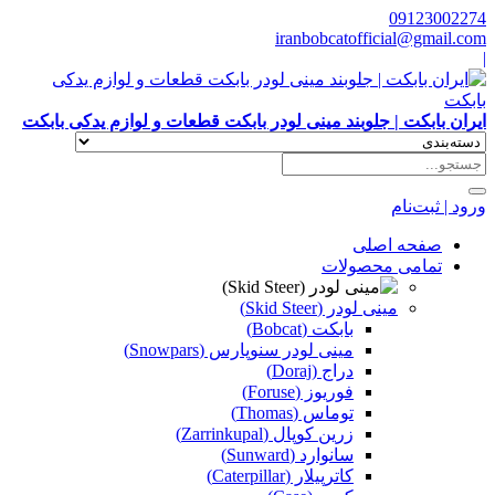
09123002274
iranbobcatofficial@gmail.com
|
ایران بابکت | جلوبند مینی لودر بابکت قطعات و لوازم یدکی بابکت
ورود | ثبت‌نام
صفحه اصلی
تمامی محصولات
مینی لودر (Skid Steer)
بابکت (Bobcat)
مینی لودر سنوپارس (Snowpars)
دراج (Doraj)
فوریوز (Foruse)
توماس (Thomas)
زرین کوپال (Zarrinkupal)
سانوارد (Sunward)
کاترپیلار (Caterpillar)