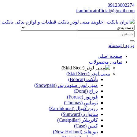
09123002274
iranbobcatofficial@gmail.com
|
ا
ورود | ثبت‌نام
صفحه اصلی
تمامی محصولات
مینی لودر (Skid Steer)
بابکت (Bobcat)
مینی لودر سنوپارس (Snowpars)
دراج (Doraj)
فوریوز (Foruse)
توماس (Thomas)
زرین کوپال (Zarrinkupal)
سانوارد (Sunward)
کاترپیلار (Caterpillar)
کیس (Case)
نیو هلند (New Holland)