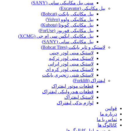
مینی بیل مکانیکی سانی (SANY)
بیل مکانیکی (Excavator)
بیل مکانیکی بابکت (Bobcat)
بیل مکانیکی ولوو (Volvo)
بیل مکانیکی کوبوتا (Kubota)
بیل مکانیکی فوریوز (ForUse)
بیل مکانیکی ایکس سی ام جی (XCMG)
بیل مکانیکی سانی (SANY)
لاستیک و تایر بابکت (Bobcat Tires)
لاستیک مینی لودر چینی
لاستیک مینی لودر ترکیه
لاستیک مینی لودر ایرانی
لاستیک مینی لودر کره ای
لاستیک شنی زنجیری بابکت
لیفتراک (Forklift)
قطعات موتور لیفتراک
قطعات هیدرولیکی لیفتراک
لاستیک لیفتراک
لوازم یدکی لیفتراک
قوانین
درباره ما
تماس با ما
کاتالوگ ها
سری اول کاتالوگ ها