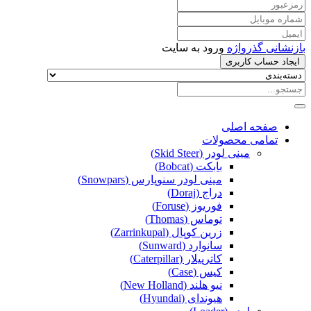
بازنشانی گذرواژه
ورود به سایت
ایجاد حساب کاربری
صفحه اصلی
تمامی محصولات
مینی لودر (Skid Steer)
بابکت (Bobcat)
مینی لودر سنوپارس (Snowpars)
دراج (Doraj)
فوریوز (Foruse)
توماس (Thomas)
زرین کوپال (Zarrinkupal)
سانوارد (Sunward)
کاترپیلار (Caterpillar)
کیس (Case)
نیو هلند (New Holland)
هیوندای (Hyundai)