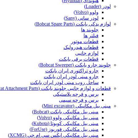
هیوندای (Hyundai)
لودر (Loader)
ولوو (Volvo)
لودر سانی (Sany)
لوازم یدکی بابکت (Bobcat Spare Parts)
جلوبند ها
فیلتر ها
قطعات موتور
قطعات هیدرولیک
لوازم جانبی
قطعات برقی بابکت
جلوبند جارو بابکت (Bobcat Sweeper)
جارو تراکتوری ایران بابکت
جارو مینی لودر ایران بابکت
ساحل روب مینی لودر ایران بابکت
قطعات و لوازم جانبی جلوبند بابکت (Bobcat Attachment Parts)
برس و فرچه پلاستیکی
برس و فرچه سیمی
مینی بیل مکانیکی (Mini excavator)
مینی بیل مکانیکی بابکت (Bobcat)
مینی بیل مکانیکی ولوو (Volvo)
مینی بیل مکانیکی کوبوتا (Kubota)
مینی بیل مکانیکی فوریوز (ForUse)
مینی بیل مکانیکی ایکس سی ام جی (XCMG)