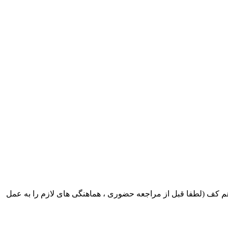
ک ایران بابکت : میدان حر . خ امام خمینی . خیابان کمالی . خیابان اسکندری جنوبی اول خیابان مرتضوی پلاک 8 طبقه هم کف (لطفا قبل از مراجعه حضوری ، هماهنگی های لازم را به عمل