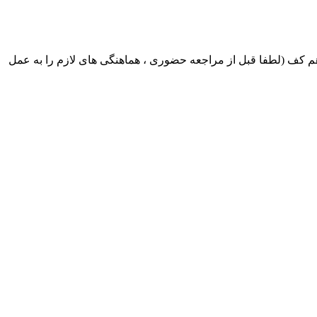
ک ایران بابکت : میدان حر . خ امام خمینی . خیابان کمالی . خیابان اسکندری جنوبی اول خیابان مرتضوی پلاک 8 طبقه هم کف (لطفا قبل از مراجعه حضوری ، هماهنگی های لازم را به عمل