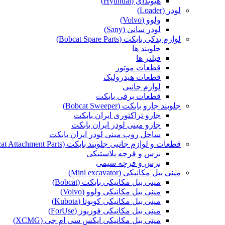
هیوندای (Hyundai)
لودر (Loader)
ولوو (Volvo)
لودر سانی (Sany)
لوازم یدکی بابکت (Bobcat Spare Parts)
جلوبند ها
فیلتر ها
قطعات موتور
قطعات هیدرولیک
لوازم جانبی
قطعات برقی بابکت
جلوبند جارو بابکت (Bobcat Sweeper)
جارو تراکتوری ایران بابکت
جارو مینی لودر ایران بابکت
ساحل روب مینی لودر ایران بابکت
قطعات و لوازم جانبی جلوبند بابکت (Bobcat Attachment Parts)
برس و فرچه پلاستیکی
برس و فرچه سیمی
مینی بیل مکانیکی (Mini excavator)
مینی بیل مکانیکی بابکت (Bobcat)
مینی بیل مکانیکی ولوو (Volvo)
مینی بیل مکانیکی کوبوتا (Kubota)
مینی بیل مکانیکی فوریوز (ForUse)
مینی بیل مکانیکی ایکس سی ام جی (XCMG)