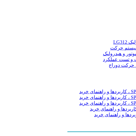
LG31
و سیستم حرکت
موتور و هیدرولیک
 و تست عملکرد
م حرکت دوراج