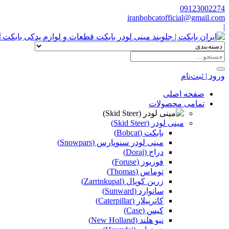
09123002274
iranbobcatofficial@gmail.com
|
ا
ورود | ثبت‌نام
صفحه اصلی
تمامی محصولات
مینی لودر (Skid Steer)
بابکت (Bobcat)
مینی لودر سنوپارس (Snowpars)
دراج (Doraj)
فوریوز (Foruse)
توماس (Thomas)
زرین کوپال (Zarrinkupal)
سانوارد (Sunward)
کاترپیلار (Caterpillar)
کیس (Case)
نیو هلند (New Holland)