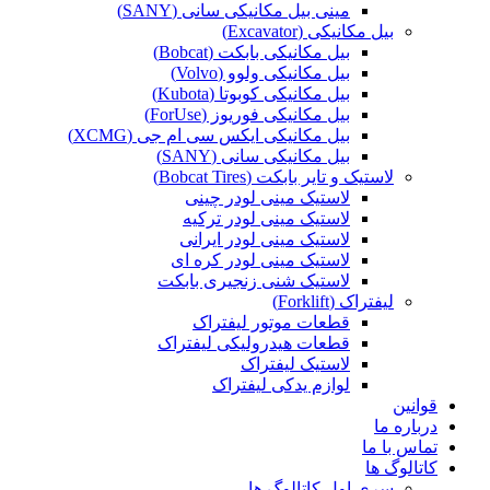
مینی بیل مکانیکی سانی (SANY)
بیل مکانیکی (Excavator)
بیل مکانیکی بابکت (Bobcat)
بیل مکانیکی ولوو (Volvo)
بیل مکانیکی کوبوتا (Kubota)
بیل مکانیکی فوریوز (ForUse)
بیل مکانیکی ایکس سی ام جی (XCMG)
بیل مکانیکی سانی (SANY)
لاستیک و تایر بابکت (Bobcat Tires)
لاستیک مینی لودر چینی
لاستیک مینی لودر ترکیه
لاستیک مینی لودر ایرانی
لاستیک مینی لودر کره ای
لاستیک شنی زنجیری بابکت
لیفتراک (Forklift)
قطعات موتور لیفتراک
قطعات هیدرولیکی لیفتراک
لاستیک لیفتراک
لوازم یدکی لیفتراک
قوانین
درباره ما
تماس با ما
کاتالوگ ها
سری اول کاتالوگ ها