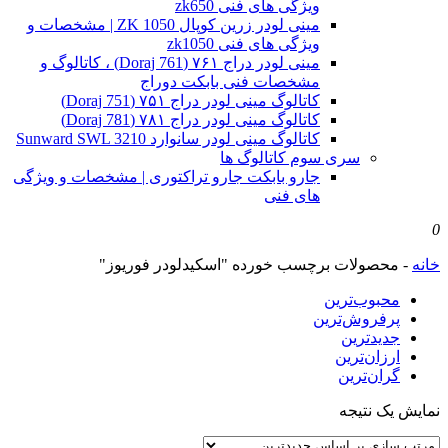
ویژگی های فنی zk650
مینی لودر زرین کوپال ZK 1050 | مشخصات و
ویژگی های فنی zk1050
مینی لودر دراج ۷۶۱ (Doraj 761) ، کاتالوگ و
مشخصات فنی بابکت دوراج
کاتالوگ مینی لودر دراج ۷۵۱ (Doraj 751)
کاتالوگ مینی لودر دراج ۷۸۱ (Doraj 781)
کاتالوگ مینی لودر سانوارد Sunward SWL 3210
سری سوم کاتالوگ ها
جارو بابکت جارو تراکتوری | مشخصات و ویژگی
های فنی
0
خانه
-
محصولات برچسب خورده "اسکیدلودر فوریوز"
محبوب‌ترین
پرفروش‌ترین
جدیدترین
ارزان‌ترین
گران‌ترین
نمایش یک نتیجه