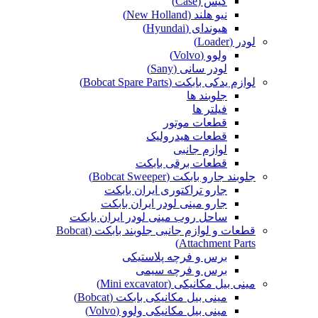
کیس (Case)
نیو هلند (New Holland)
هیوندای (Hyundai)
لودر (Loader)
ولوو (Volvo)
لودر سانی (Sany)
لوازم یدکی بابکت (Bobcat Spare Parts)
جلوبند ها
فیلتر ها
قطعات موتور
قطعات هیدرولیک
لوازم جانبی
قطعات برقی بابکت
جلوبند جارو بابکت (Bobcat Sweeper)
جارو تراکتوری ایران بابکت
جارو مینی لودر ایران بابکت
ساحل روب مینی لودر ایران بابکت
قطعات و لوازم جانبی جلوبند بابکت (Bobcat
Attachment Parts)
برس و فرچه پلاستیکی
برس و فرچه سیمی
مینی بیل مکانیکی (Mini excavator)
مینی بیل مکانیکی بابکت (Bobcat)
مینی بیل مکانیکی ولوو (Volvo)