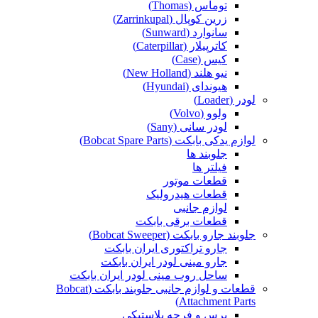
توماس (Thomas)
زرین کوپال (Zarrinkupal)
سانوارد (Sunward)
کاترپیلار (Caterpillar)
کیس (Case)
نیو هلند (New Holland)
هیوندای (Hyundai)
لودر (Loader)
ولوو (Volvo)
لودر سانی (Sany)
لوازم یدکی بابکت (Bobcat Spare Parts)
جلوبند ها
فیلتر ها
قطعات موتور
قطعات هیدرولیک
لوازم جانبی
قطعات برقی بابکت
جلوبند جارو بابکت (Bobcat Sweeper)
جارو تراکتوری ایران بابکت
جارو مینی لودر ایران بابکت
ساحل روب مینی لودر ایران بابکت
قطعات و لوازم جانبی جلوبند بابکت (Bobcat
Attachment Parts)
برس و فرچه پلاستیکی