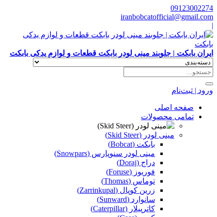
09123002274
iranbobcatofficial@gmail.com
|
ایران بابکت | جلوبند مینی لودر بابکت قطعات و لوازم یدکی بابکت
ورود | ثبت‌نام
صفحه اصلی
تمامی محصولات
مینی لودر (Skid Steer)
بابکت (Bobcat)
مینی لودر سنوپارس (Snowpars)
دراج (Doraj)
فوریوز (Foruse)
توماس (Thomas)
زرین کوپال (Zarrinkupal)
سانوارد (Sunward)
کاترپیلار (Caterpillar)