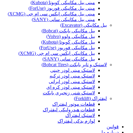
مینی بیل مکانیکی کوبوتا (Kubota)
مینی بیل مکانیکی فوریوز (ForUse)
مینی بیل مکانیکی ایکس سی ام جی (XCMG)
مینی بیل مکانیکی سانی (SANY)
بیل مکانیکی (Excavator)
بیل مکانیکی بابکت (Bobcat)
بیل مکانیکی ولوو (Volvo)
بیل مکانیکی کوبوتا (Kubota)
بیل مکانیکی فوریوز (ForUse)
بیل مکانیکی ایکس سی ام جی (XCMG)
بیل مکانیکی سانی (SANY)
لاستیک و تایر بابکت (Bobcat Tires)
لاستیک مینی لودر چینی
لاستیک مینی لودر ترکیه
لاستیک مینی لودر ایرانی
لاستیک مینی لودر کره ای
لاستیک شنی زنجیری بابکت
لیفتراک (Forklift)
قطعات موتور لیفتراک
قطعات هیدرولیکی لیفتراک
لاستیک لیفتراک
لوازم یدکی لیفتراک
قوانین
درباره ما