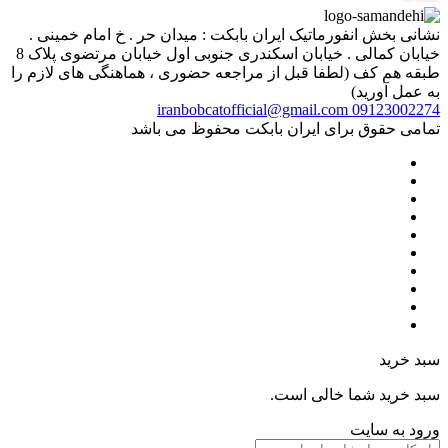
نشانی بخش انفورماتیک ایران بابکت : میدان حر . خ امام خمینی .
خیابان کمالی . خیابان اسکندری جنوبی اول خیابان مرتضوی پلاک 8
طبقه هم کف (لطفا قبل از مراجعه حضوری ، هماهنگی های لازم را
به عمل آورید)
iranbobcatofficial@gmail.com
09123002274
تمامی حقوق برای ایران بابکت محفوظ می باشد
سبد خرید
سبد خرید شما خالی است.
ورود به سایت