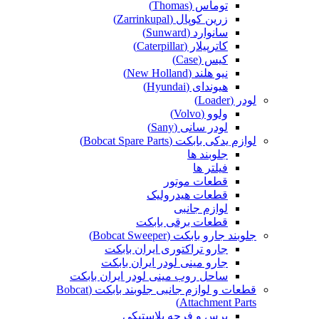
توماس (Thomas)
زرین کوپال (Zarrinkupal)
سانوارد (Sunward)
کاترپیلار (Caterpillar)
کیس (Case)
نیو هلند (New Holland)
هیوندای (Hyundai)
لودر (Loader)
ولوو (Volvo)
لودر سانی (Sany)
لوازم یدکی بابکت (Bobcat Spare Parts)
جلوبند ها
فیلتر ها
قطعات موتور
قطعات هیدرولیک
لوازم جانبی
قطعات برقی بابکت
جلوبند جارو بابکت (Bobcat Sweeper)
جارو تراکتوری ایران بابکت
جارو مینی لودر ایران بابکت
ساحل روب مینی لودر ایران بابکت
قطعات و لوازم جانبی جلوبند بابکت (Bobcat
Attachment Parts)
برس و فرچه پلاستیکی