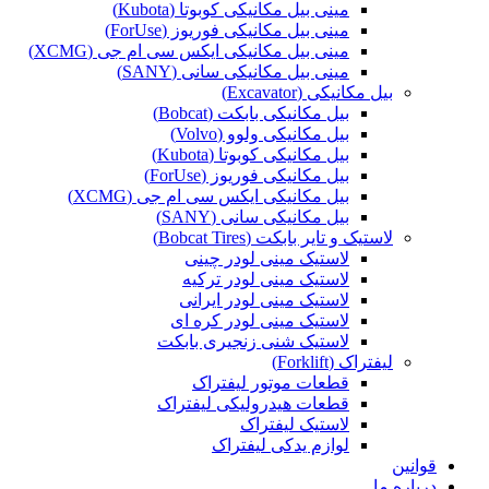
مینی بیل مکانیکی کوبوتا (Kubota)
مینی بیل مکانیکی فوریوز (ForUse)
مینی بیل مکانیکی ایکس سی ام جی (XCMG)
مینی بیل مکانیکی سانی (SANY)
بیل مکانیکی (Excavator)
بیل مکانیکی بابکت (Bobcat)
بیل مکانیکی ولوو (Volvo)
بیل مکانیکی کوبوتا (Kubota)
بیل مکانیکی فوریوز (ForUse)
بیل مکانیکی ایکس سی ام جی (XCMG)
بیل مکانیکی سانی (SANY)
لاستیک و تایر بابکت (Bobcat Tires)
لاستیک مینی لودر چینی
لاستیک مینی لودر ترکیه
لاستیک مینی لودر ایرانی
لاستیک مینی لودر کره ای
لاستیک شنی زنجیری بابکت
لیفتراک (Forklift)
قطعات موتور لیفتراک
قطعات هیدرولیکی لیفتراک
لاستیک لیفتراک
لوازم یدکی لیفتراک
قوانین
درباره ما