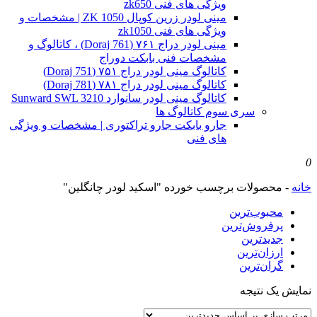
ویژگی های فنی zk650
مینی لودر زرین کوپال ZK 1050 | مشخصات و
ویژگی های فنی zk1050
مینی لودر دراج ۷۶۱ (Doraj 761) ، کاتالوگ و
مشخصات فنی بابکت دوراج
کاتالوگ مینی لودر دراج ۷۵۱ (Doraj 751)
کاتالوگ مینی لودر دراج ۷۸۱ (Doraj 781)
کاتالوگ مینی لودر سانوارد Sunward SWL 3210
سری سوم کاتالوگ ها
جارو بابکت جارو تراکتوری | مشخصات و ویژگی
های فنی
0
خانه
-
محصولات برچسب خورده "اسکید لودر چانگلین"
محبوب‌ترین
پرفروش‌ترین
جدیدترین
ارزان‌ترین
گران‌ترین
نمایش یک نتیجه