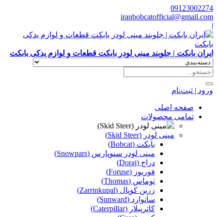
09123002274
iranbobcatofficial@gmail.com
|
ایران بابکت | جلوبند مینی لودر بابکت قطعات و لوازم یدکی بابکت
ورود | ثبت‌نام
صفحه اصلی
تمامی محصولات
مینی لودر (Skid Steer)
بابکت (Bobcat)
مینی لودر سنوپارس (Snowpars)
دراج (Doraj)
فوریوز (Foruse)
توماس (Thomas)
زرین کوپال (Zarrinkupal)
سانوارد (Sunward)
کاترپیلار (Caterpillar)