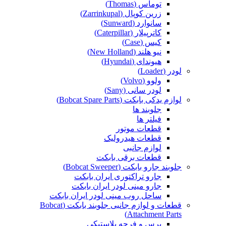
توماس (Thomas)
زرین کوپال (Zarrinkupal)
سانوارد (Sunward)
کاترپیلار (Caterpillar)
کیس (Case)
نیو هلند (New Holland)
هیوندای (Hyundai)
لودر (Loader)
ولوو (Volvo)
لودر سانی (Sany)
لوازم یدکی بابکت (Bobcat Spare Parts)
جلوبند ها
فیلتر ها
قطعات موتور
قطعات هیدرولیک
لوازم جانبی
قطعات برقی بابکت
جلوبند جارو بابکت (Bobcat Sweeper)
جارو تراکتوری ایران بابکت
جارو مینی لودر ایران بابکت
ساحل روب مینی لودر ایران بابکت
قطعات و لوازم جانبی جلوبند بابکت (Bobcat
Attachment Parts)
برس و فرچه پلاستیکی