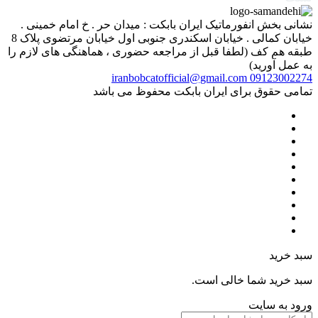
نشانی بخش انفورماتیک ایران بابکت : میدان حر . خ امام خمینی .
خیابان کمالی . خیابان اسکندری جنوبی اول خیابان مرتضوی پلاک 8
طبقه هم کف (لطفا قبل از مراجعه حضوری ، هماهنگی های لازم را
به عمل آورید)
iranbobcatofficial@gmail.com
09123002274
تمامی حقوق برای ایران بابکت محفوظ می باشد
سبد خرید
سبد خرید شما خالی است.
ورود به سایت