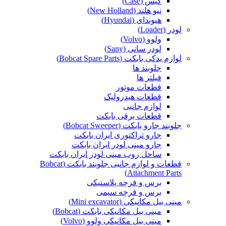
کیس (Case)
نیو هلند (New Holland)
هیوندای (Hyundai)
لودر (Loader)
ولوو (Volvo)
لودر سانی (Sany)
لوازم یدکی بابکت (Bobcat Spare Parts)
جلوبند ها
فیلتر ها
قطعات موتور
قطعات هیدرولیک
لوازم جانبی
قطعات برقی بابکت
جلوبند جارو بابکت (Bobcat Sweeper)
جارو تراکتوری ایران بابکت
جارو مینی لودر ایران بابکت
ساحل روب مینی لودر ایران بابکت
قطعات و لوازم جانبی جلوبند بابکت (Bobcat
Attachment Parts)
برس و فرچه پلاستیکی
برس و فرچه سیمی
مینی بیل مکانیکی (Mini excavator)
مینی بیل مکانیکی بابکت (Bobcat)
مینی بیل مکانیکی ولوو (Volvo)