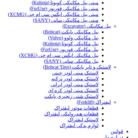
مینی بیل مکانیکی کوبوتا (Kubota)
مینی بیل مکانیکی فوریوز (ForUse)
مینی بیل مکانیکی ایکس سی ام جی (XCMG)
مینی بیل مکانیکی سانی (SANY)
بیل مکانیکی (Excavator)
بیل مکانیکی بابکت (Bobcat)
بیل مکانیکی ولوو (Volvo)
بیل مکانیکی کوبوتا (Kubota)
بیل مکانیکی فوریوز (ForUse)
بیل مکانیکی ایکس سی ام جی (XCMG)
بیل مکانیکی سانی (SANY)
لاستیک و تایر بابکت (Bobcat Tires)
لاستیک مینی لودر چینی
لاستیک مینی لودر ترکیه
لاستیک مینی لودر ایرانی
لاستیک مینی لودر کره ای
لاستیک شنی زنجیری بابکت
لیفتراک (Forklift)
قطعات موتور لیفتراک
قطعات هیدرولیکی لیفتراک
لاستیک لیفتراک
لوازم یدکی لیفتراک
قوانین
درباره ما