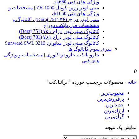
ویژگی های فنی zk650
مینی لودر زرین کوپال ZK 1050 | مشخصات و
ویژگی های فنی zk1050
مینی لودر دراج ۷۶۱ (Doraj 761) ، کاتالوگ و
مشخصات فنی بابکت دوراج
کاتالوگ مینی لودر دراج ۷۵۱ (Doraj 751)
کاتالوگ مینی لودر دراج ۷۸۱ (Doraj 781)
کاتالوگ مینی لودر سانوارد Sunward SWL 3210
سری سوم کاتالوگ ها
جارو بابکت جارو تراکتوری | مشخصات و ویژگی
های فنی
0
خانه
-
محصولات برچسب خورده "ایرانبابکت"
محبوب‌ترین
پرفروش‌ترین
جدیدترین
ارزان‌ترین
گران‌ترین
نمایش یک نتیجه