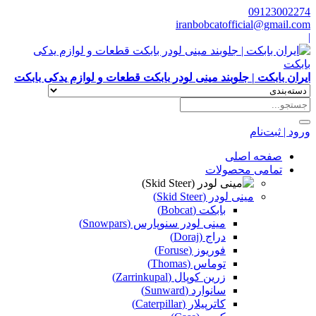
09123002274
iranbobcatofficial@gmail.com
|
ایران بابکت | جلوبند مینی لودر بابکت قطعات و لوازم یدکی بابکت
ورود | ثبت‌نام
صفحه اصلی
تمامی محصولات
مینی لودر (Skid Steer)
بابکت (Bobcat)
مینی لودر سنوپارس (Snowpars)
دراج (Doraj)
فوریوز (Foruse)
توماس (Thomas)
زرین کوپال (Zarrinkupal)
سانوارد (Sunward)
کاترپیلار (Caterpillar)