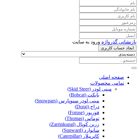
بازنشانی گذرواژه
ورود به سایت
ایجاد حساب کاربری
صفحه اصلی
تمامی محصولات
مینی لودر (Skid Steer)
بابکت (Bobcat)
مینی لودر سنوپارس (Snowpars)
دراج (Doraj)
فوریوز (Foruse)
توماس (Thomas)
زرین کوپال (Zarrinkupal)
سانوارد (Sunward)
کاترپیلار (Caterpillar)