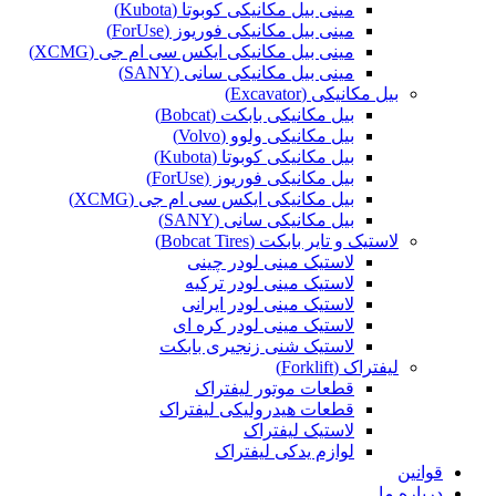
مینی بیل مکانیکی کوبوتا (Kubota)
مینی بیل مکانیکی فوریوز (ForUse)
مینی بیل مکانیکی ایکس سی ام جی (XCMG)
مینی بیل مکانیکی سانی (SANY)
بیل مکانیکی (Excavator)
بیل مکانیکی بابکت (Bobcat)
بیل مکانیکی ولوو (Volvo)
بیل مکانیکی کوبوتا (Kubota)
بیل مکانیکی فوریوز (ForUse)
بیل مکانیکی ایکس سی ام جی (XCMG)
بیل مکانیکی سانی (SANY)
لاستیک و تایر بابکت (Bobcat Tires)
لاستیک مینی لودر چینی
لاستیک مینی لودر ترکیه
لاستیک مینی لودر ایرانی
لاستیک مینی لودر کره ای
لاستیک شنی زنجیری بابکت
لیفتراک (Forklift)
قطعات موتور لیفتراک
قطعات هیدرولیکی لیفتراک
لاستیک لیفتراک
لوازم یدکی لیفتراک
قوانین
درباره ما