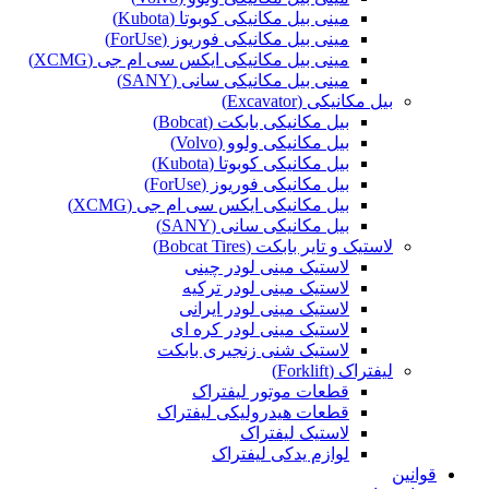
مینی بیل مکانیکی کوبوتا (Kubota)
مینی بیل مکانیکی فوریوز (ForUse)
مینی بیل مکانیکی ایکس سی ام جی (XCMG)
مینی بیل مکانیکی سانی (SANY)
بیل مکانیکی (Excavator)
بیل مکانیکی بابکت (Bobcat)
بیل مکانیکی ولوو (Volvo)
بیل مکانیکی کوبوتا (Kubota)
بیل مکانیکی فوریوز (ForUse)
بیل مکانیکی ایکس سی ام جی (XCMG)
بیل مکانیکی سانی (SANY)
لاستیک و تایر بابکت (Bobcat Tires)
لاستیک مینی لودر چینی
لاستیک مینی لودر ترکیه
لاستیک مینی لودر ایرانی
لاستیک مینی لودر کره ای
لاستیک شنی زنجیری بابکت
لیفتراک (Forklift)
قطعات موتور لیفتراک
قطعات هیدرولیکی لیفتراک
لاستیک لیفتراک
لوازم یدکی لیفتراک
قوانین