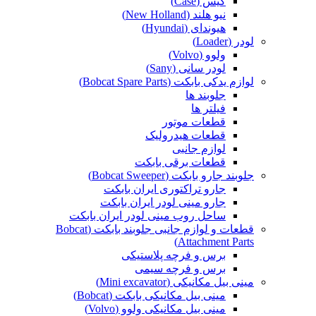
کیس (Case)
نیو هلند (New Holland)
هیوندای (Hyundai)
لودر (Loader)
ولوو (Volvo)
لودر سانی (Sany)
لوازم یدکی بابکت (Bobcat Spare Parts)
جلوبند ها
فیلتر ها
قطعات موتور
قطعات هیدرولیک
لوازم جانبی
قطعات برقی بابکت
جلوبند جارو بابکت (Bobcat Sweeper)
جارو تراکتوری ایران بابکت
جارو مینی لودر ایران بابکت
ساحل روب مینی لودر ایران بابکت
قطعات و لوازم جانبی جلوبند بابکت (Bobcat
Attachment Parts)
برس و فرچه پلاستیکی
برس و فرچه سیمی
مینی بیل مکانیکی (Mini excavator)
مینی بیل مکانیکی بابکت (Bobcat)
مینی بیل مکانیکی ولوو (Volvo)