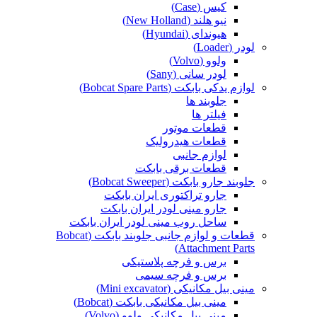
کیس (Case)
نیو هلند (New Holland)
هیوندای (Hyundai)
لودر (Loader)
ولوو (Volvo)
لودر سانی (Sany)
لوازم یدکی بابکت (Bobcat Spare Parts)
جلوبند ها
فیلتر ها
قطعات موتور
قطعات هیدرولیک
لوازم جانبی
قطعات برقی بابکت
جلوبند جارو بابکت (Bobcat Sweeper)
جارو تراکتوری ایران بابکت
جارو مینی لودر ایران بابکت
ساحل روب مینی لودر ایران بابکت
قطعات و لوازم جانبی جلوبند بابکت (Bobcat
Attachment Parts)
برس و فرچه پلاستیکی
برس و فرچه سیمی
مینی بیل مکانیکی (Mini excavator)
مینی بیل مکانیکی بابکت (Bobcat)
مینی بیل مکانیکی ولوو (Volvo)