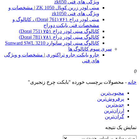
ویژگی های فنی zk650
مینی لودر زرین کوپال ZK 1050 | مشخصات و
ویژگی های فنی zk1050
مینی لودر دراج ۷۶۱ (Doraj 761) ، کاتالوگ و
مشخصات فنی بابکت دوراج
کاتالوگ مینی لودر دراج ۷۵۱ (Doraj 751)
کاتالوگ مینی لودر دراج ۷۸۱ (Doraj 781)
کاتالوگ مینی لودر سانوارد Sunward SWL 3210
سری سوم کاتالوگ ها
جارو بابکت جارو تراکتوری | مشخصات و ویژگی
های فنی
0
خانه
-
محصولات برچسب خورده "بابکت چرخ زنجیری"
محبوب‌ترین
پرفروش‌ترین
جدیدترین
ارزان‌ترین
گران‌ترین
نمایش یک نتیجه