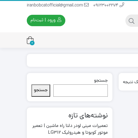
iranbobcatofficial@gmail.com
09123002274
ورود | ثبت‌نام
0
جستجو
یران بابکت
برس و فرچه پلاستیکی
ک نتیجه
ایران بابکت
برس و فرچه سیمی
جستجو
لودر ایران بابکت
نوشته‌های تازه
تعمیرات مینی لودر دلتا راه ماشین | تعمیر
موتور کوبوتا و هیدرولیک LG312