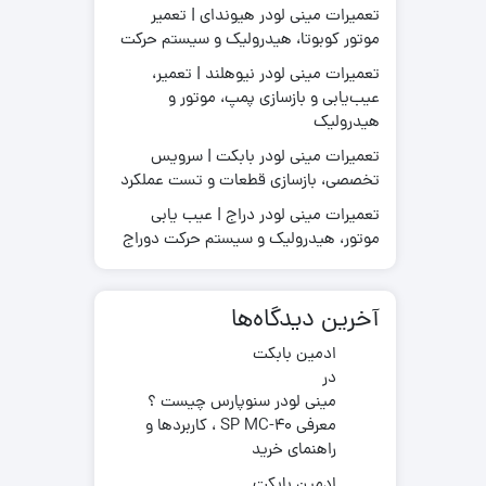
تعمیرات مینی لودر هیوندای | تعمیر
موتور کوبوتا، هیدرولیک و سیستم حرکت
تعمیرات مینی لودر نیوهلند | تعمیر،
عیب‌یابی و بازسازی پمپ، موتور و
قطعات موتور لیفتراک
هیدرولیک
در چینی
قطعات هیدرولیکی لیفتراک
در ترکیه
لاستیک لیفتراک
تعمیرات مینی لودر بابکت | سرویس
ر ایرانی
تخصصی، بازسازی قطعات و تست عملکرد
لوازم یدکی لیفتراک
در کره ای
تعمیرات مینی لودر دراج | عیب یابی
جیری بابکت
موتور، هیدرولیک و سیستم حرکت دوراج
آخرین دیدگاه‌ها
ادمین بابکت
در
مینی لودر سنوپارس چیست ؟
معرفی SP MC-40 ، کاربردها و
راهنمای خرید
ادمین بابکت