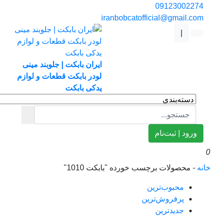
0912300227
iranbobcatofficial@gmail.co
|
ایران بابکت | جلوبند مینی
لودر بابکت قطعات و لوازم
یدکی بابکت
ورود | ثبت‌نام
ه
-
محصولات برچسب خورده "بابکت 1010"
محبوب‌ترین
پرفروش‌ترین
جدیدترین