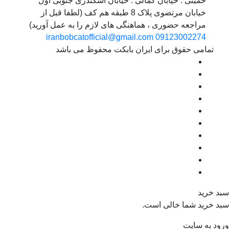
خمینی . خیابان کمالی . خیابان اسکندری جنوبی اول
خیابان مرتضوی پلاک 8 طبقه هم کف (لطفا قبل از
مراجعه حضوری ، هماهنگی های لازم را به عمل آورید)
iranbobcatofficial@gmail.com
09123002274
مامی حقوق برای ایران بابکت محفوظ می باشد
رید
رید شما خالی است.
به سایت