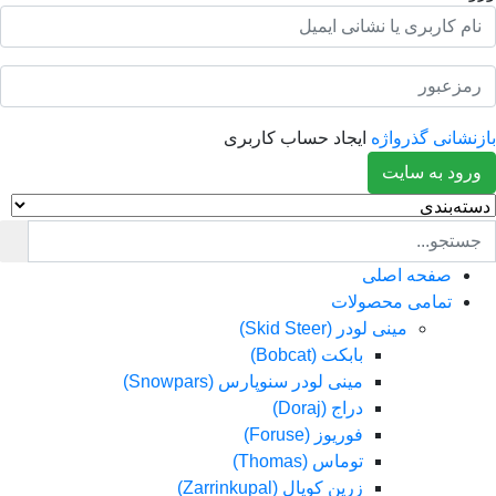
انی گذرواژه
ایجاد حساب کاربری
د به سایت
صفحه اصلی
تمامی محصولات
مینی لودر (Skid Steer)
بابکت (Bobcat)
مینی لودر سنوپارس (Snowpars)
دراج (Doraj)
فوریوز (Foruse)
توماس (Thomas)
زرین کوپال (Zarrinkupal)