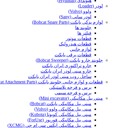
هیوندای (Hyundai)
لودر (Loader)
ولوو (Volvo)
لودر سانی (Sany)
لوازم یدکی بابکت (Bobcat Spare Parts)
جلوبند ها
فیلتر ها
قطعات موتور
قطعات هیدرولیک
لوازم جانبی
قطعات برقی بابکت
جلوبند جارو بابکت (Bobcat Sweeper)
جارو تراکتوری ایران بابکت
جارو مینی لودر ایران بابکت
ساحل روب مینی لودر ایران بابکت
قطعات و لوازم جانبی جلوبند بابکت (Bobcat Attachment Parts)
برس و فرچه پلاستیکی
برس و فرچه سیمی
مینی بیل مکانیکی (Mini excavator)
مینی بیل مکانیکی بابکت (Bobcat)
مینی بیل مکانیکی ولوو (Volvo)
مینی بیل مکانیکی کوبوتا (Kubota)
مینی بیل مکانیکی فوریوز (ForUse)
مینی بیل مکانیکی ایکس سی ام جی (XCMG)