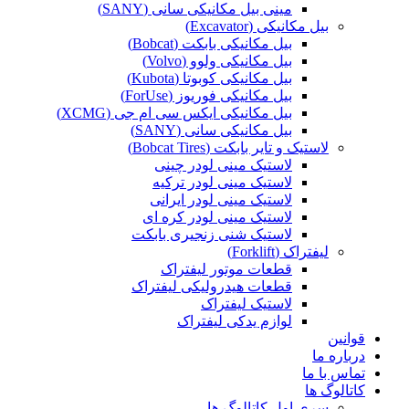
مینی بیل مکانیکی سانی (SANY)
بیل مکانیکی (Excavator)
بیل مکانیکی بابکت (Bobcat)
بیل مکانیکی ولوو (Volvo)
بیل مکانیکی کوبوتا (Kubota)
بیل مکانیکی فوریوز (ForUse)
بیل مکانیکی ایکس سی ام جی (XCMG)
بیل مکانیکی سانی (SANY)
لاستیک و تایر بابکت (Bobcat Tires)
لاستیک مینی لودر چینی
لاستیک مینی لودر ترکیه
لاستیک مینی لودر ایرانی
لاستیک مینی لودر کره ای
لاستیک شنی زنجیری بابکت
لیفتراک (Forklift)
قطعات موتور لیفتراک
قطعات هیدرولیکی لیفتراک
لاستیک لیفتراک
لوازم یدکی لیفتراک
قوانین
درباره ما
تماس با ما
کاتالوگ ها
سری اول کاتالوگ ها