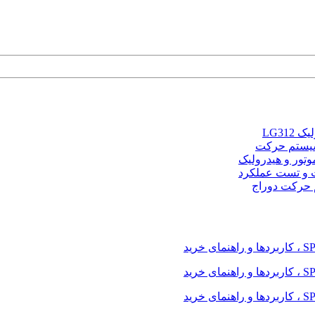
LG31
و سیستم حرکت
موتور و هیدرولیک
 و تست عملکرد
م حرکت دوراج