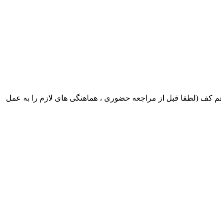
ک ایران بابکت : میدان حر . خ امام خمینی . خیابان کمالی . خیابان اسکندری جنوبی اول خیابان مرتضوی پلاک 8 طبقه هم کف (لطفا قبل از مراجعه حضوری ، هماهنگی های لازم را به عمل