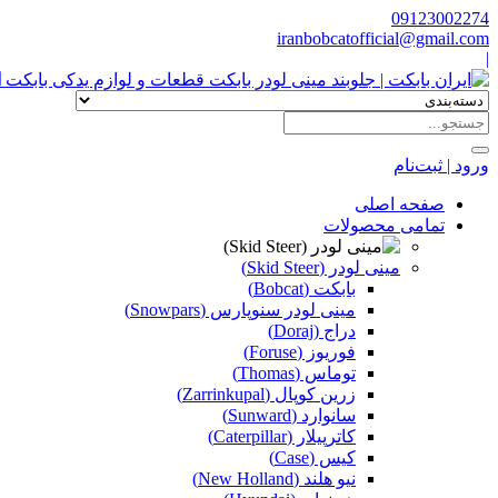
09123002274
iranbobcatofficial@gmail.com
|
ا
ورود | ثبت‌نام
صفحه اصلی
تمامی محصولات
مینی لودر (Skid Steer)
بابکت (Bobcat)
مینی لودر سنوپارس (Snowpars)
دراج (Doraj)
فوریوز (Foruse)
توماس (Thomas)
زرین کوپال (Zarrinkupal)
سانوارد (Sunward)
کاترپیلار (Caterpillar)
کیس (Case)
نیو هلند (New Holland)