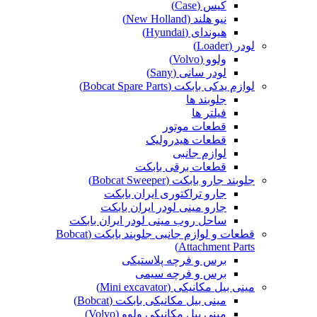
کیس (Case)
نیو هلند (New Holland)
هیوندای (Hyundai)
لودر (Loader)
ولوو (Volvo)
لودر سانی (Sany)
لوازم یدکی بابکت (Bobcat Spare Parts)
جلوبند ها
فیلتر ها
قطعات موتور
قطعات هیدرولیک
لوازم جانبی
قطعات برقی بابکت
جلوبند جارو بابکت (Bobcat Sweeper)
جارو تراکتوری ایران بابکت
جارو مینی لودر ایران بابکت
ساحل روب مینی لودر ایران بابکت
قطعات و لوازم جانبی جلوبند بابکت (Bobcat
Attachment Parts)
برس و فرچه پلاستیکی
برس و فرچه سیمی
مینی بیل مکانیکی (Mini excavator)
مینی بیل مکانیکی بابکت (Bobcat)
مینی بیل مکانیکی ولوو (Volvo)