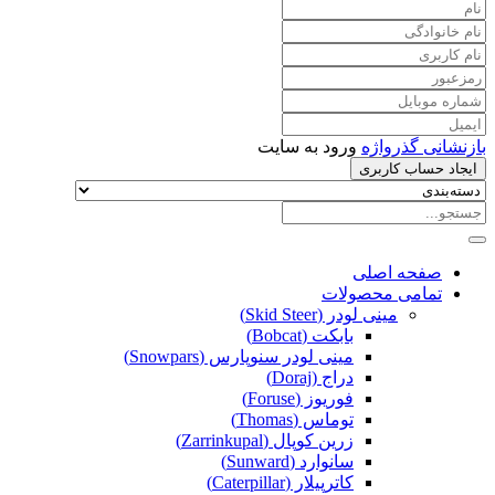
بازنشانی گذرواژه
ورود به سایت
ایجاد حساب کاربری
صفحه اصلی
تمامی محصولات
مینی لودر (Skid Steer)
بابکت (Bobcat)
مینی لودر سنوپارس (Snowpars)
دراج (Doraj)
فوریوز (Foruse)
توماس (Thomas)
زرین کوپال (Zarrinkupal)
سانوارد (Sunward)
کاترپیلار (Caterpillar)