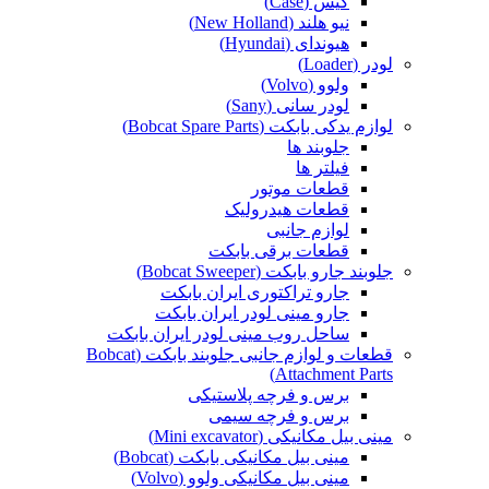
کیس (Case)
نیو هلند (New Holland)
هیوندای (Hyundai)
لودر (Loader)
ولوو (Volvo)
لودر سانی (Sany)
لوازم یدکی بابکت (Bobcat Spare Parts)
جلوبند ها
فیلتر ها
قطعات موتور
قطعات هیدرولیک
لوازم جانبی
قطعات برقی بابکت
جلوبند جارو بابکت (Bobcat Sweeper)
جارو تراکتوری ایران بابکت
جارو مینی لودر ایران بابکت
ساحل روب مینی لودر ایران بابکت
قطعات و لوازم جانبی جلوبند بابکت (Bobcat
Attachment Parts)
برس و فرچه پلاستیکی
برس و فرچه سیمی
مینی بیل مکانیکی (Mini excavator)
مینی بیل مکانیکی بابکت (Bobcat)
مینی بیل مکانیکی ولوو (Volvo)