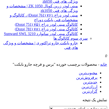
ویژگی های فنی zk650
مینی لودر زرین کوپال ZK 1050 | مشخصات و
ویژگی های فنی zk1050
مینی لودر دراج ۷۶۱ (Doraj 761) ، کاتالوگ و
مشخصات فنی بابکت دوراج
کاتالوگ مینی لودر دراج ۷۵۱ (Doraj 751)
کاتالوگ مینی لودر دراج ۷۸۱ (Doraj 781)
کاتالوگ مینی لودر سانوارد Sunward SWL 3210
سری سوم کاتالوگ ها
جارو بابکت جارو تراکتوری | مشخصات و ویژگی
های فنی
0
خانه
-
محصولات برچسب خورده "برس و فرچه جارو بابکت"
محبوب‌ترین
پرفروش‌ترین
جدیدترین
ارزان‌ترین
گران‌ترین
نمایش یک نتیجه