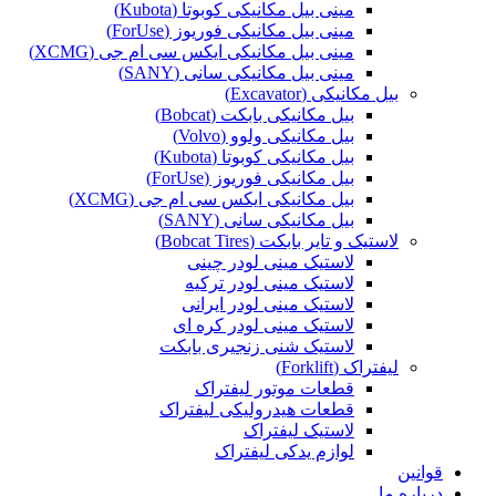
مینی بیل مکانیکی کوبوتا (Kubota)
مینی بیل مکانیکی فوریوز (ForUse)
مینی بیل مکانیکی ایکس سی ام جی (XCMG)
مینی بیل مکانیکی سانی (SANY)
بیل مکانیکی (Excavator)
بیل مکانیکی بابکت (Bobcat)
بیل مکانیکی ولوو (Volvo)
بیل مکانیکی کوبوتا (Kubota)
بیل مکانیکی فوریوز (ForUse)
بیل مکانیکی ایکس سی ام جی (XCMG)
بیل مکانیکی سانی (SANY)
لاستیک و تایر بابکت (Bobcat Tires)
لاستیک مینی لودر چینی
لاستیک مینی لودر ترکیه
لاستیک مینی لودر ایرانی
لاستیک مینی لودر کره ای
لاستیک شنی زنجیری بابکت
لیفتراک (Forklift)
قطعات موتور لیفتراک
قطعات هیدرولیکی لیفتراک
لاستیک لیفتراک
لوازم یدکی لیفتراک
قوانین
درباره ما