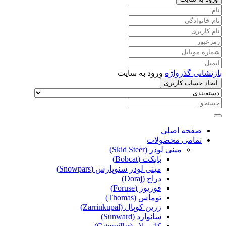
بازنشانی گذرواژه
ورود به سایت
ایجاد حساب کاربری
صفحه اصلی
تمامی محصولات
مینی لودر (Skid Steer)
بابکت (Bobcat)
مینی لودر سنوپارس (Snowpars)
دراج (Doraj)
فوریوز (Foruse)
توماس (Thomas)
زرین کوپال (Zarrinkupal)
سانوارد (Sunward)