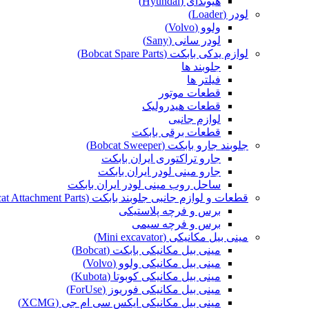
هیوندای (Hyundai)
لودر (Loader)
ولوو (Volvo)
لودر سانی (Sany)
لوازم یدکی بابکت (Bobcat Spare Parts)
جلوبند ها
فیلتر ها
قطعات موتور
قطعات هیدرولیک
لوازم جانبی
قطعات برقی بابکت
جلوبند جارو بابکت (Bobcat Sweeper)
جارو تراکتوری ایران بابکت
جارو مینی لودر ایران بابکت
ساحل روب مینی لودر ایران بابکت
قطعات و لوازم جانبی جلوبند بابکت (Bobcat Attachment Parts)
برس و فرچه پلاستیکی
برس و فرچه سیمی
مینی بیل مکانیکی (Mini excavator)
مینی بیل مکانیکی بابکت (Bobcat)
مینی بیل مکانیکی ولوو (Volvo)
مینی بیل مکانیکی کوبوتا (Kubota)
مینی بیل مکانیکی فوریوز (ForUse)
مینی بیل مکانیکی ایکس سی ام جی (XCMG)