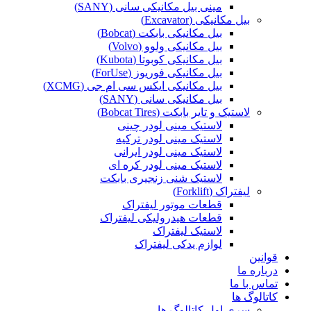
مینی بیل مکانیکی سانی (SANY)
بیل مکانیکی (Excavator)
بیل مکانیکی بابکت (Bobcat)
بیل مکانیکی ولوو (Volvo)
بیل مکانیکی کوبوتا (Kubota)
بیل مکانیکی فوریوز (ForUse)
بیل مکانیکی ایکس سی ام جی (XCMG)
بیل مکانیکی سانی (SANY)
لاستیک و تایر بابکت (Bobcat Tires)
لاستیک مینی لودر چینی
لاستیک مینی لودر ترکیه
لاستیک مینی لودر ایرانی
لاستیک مینی لودر کره ای
لاستیک شنی زنجیری بابکت
لیفتراک (Forklift)
قطعات موتور لیفتراک
قطعات هیدرولیکی لیفتراک
لاستیک لیفتراک
لوازم یدکی لیفتراک
قوانین
درباره ما
تماس با ما
کاتالوگ ها
سری اول کاتالوگ ها