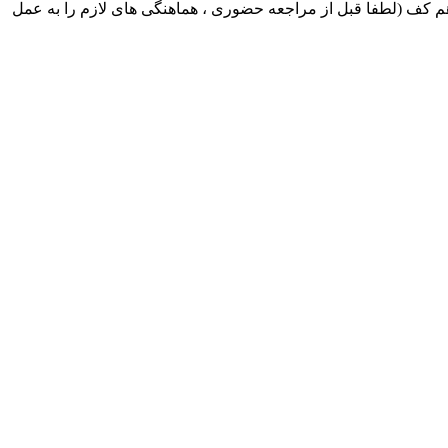
ک ایران بابکت : میدان حر . خ امام خمینی . خیابان کمالی . خیابان اسکندری جنوبی اول خیابان مرتضوی پلاک 8 طبقه هم کف (لطفا قبل از مراجعه حضوری ، هماهنگی های لازم را به عمل