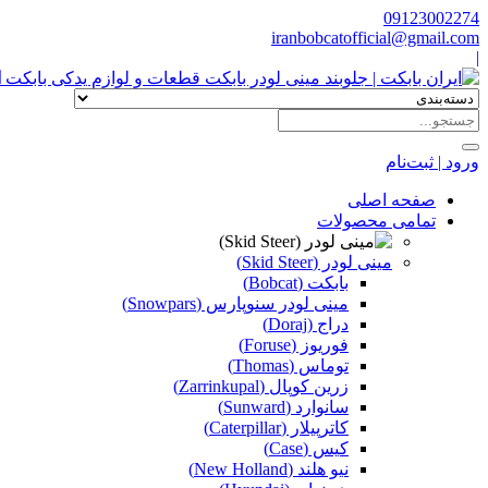
09123002274
iranbobcatofficial@gmail.com
|
ا
ورود | ثبت‌نام
صفحه اصلی
تمامی محصولات
مینی لودر (Skid Steer)
بابکت (Bobcat)
مینی لودر سنوپارس (Snowpars)
دراج (Doraj)
فوریوز (Foruse)
توماس (Thomas)
زرین کوپال (Zarrinkupal)
سانوارد (Sunward)
کاترپیلار (Caterpillar)
کیس (Case)
نیو هلند (New Holland)