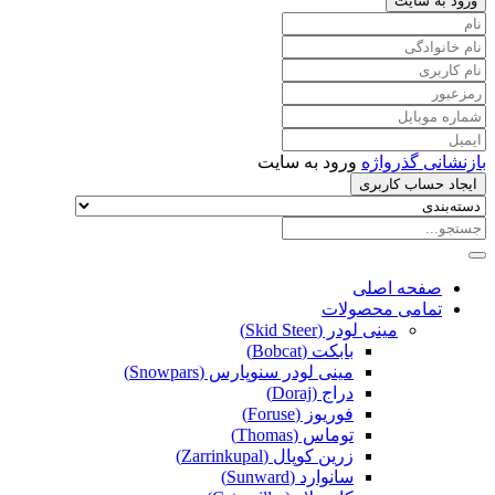
ورود به سایت
بازنشانی گذرواژه
ورود به سایت
ایجاد حساب کاربری
صفحه اصلی
تمامی محصولات
مینی لودر (Skid Steer)
بابکت (Bobcat)
مینی لودر سنوپارس (Snowpars)
دراج (Doraj)
فوریوز (Foruse)
توماس (Thomas)
زرین کوپال (Zarrinkupal)
سانوارد (Sunward)