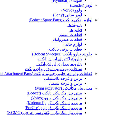
هیوندای (Hyundai)
لودر (Loader)
ولوو (Volvo)
لودر سانی (Sany)
لوازم یدکی بابکت (Bobcat Spare Parts)
جلوبند ها
فیلتر ها
قطعات موتور
قطعات هیدرولیک
لوازم جانبی
قطعات برقی بابکت
جلوبند جارو بابکت (Bobcat Sweeper)
جارو تراکتوری ایران بابکت
جارو مینی لودر ایران بابکت
ساحل روب مینی لودر ایران بابکت
قطعات و لوازم جانبی جلوبند بابکت (Bobcat Attachment Parts)
برس و فرچه پلاستیکی
برس و فرچه سیمی
مینی بیل مکانیکی (Mini excavator)
مینی بیل مکانیکی بابکت (Bobcat)
مینی بیل مکانیکی ولوو (Volvo)
مینی بیل مکانیکی کوبوتا (Kubota)
مینی بیل مکانیکی فوریوز (ForUse)
مینی بیل مکانیکی ایکس سی ام جی (XCMG)