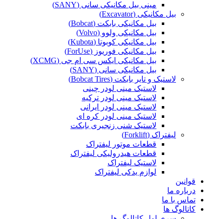
مینی بیل مکانیکی سانی (SANY)
بیل مکانیکی (Excavator)
بیل مکانیکی بابکت (Bobcat)
بیل مکانیکی ولوو (Volvo)
بیل مکانیکی کوبوتا (Kubota)
بیل مکانیکی فوریوز (ForUse)
بیل مکانیکی ایکس سی ام جی (XCMG)
بیل مکانیکی سانی (SANY)
لاستیک و تایر بابکت (Bobcat Tires)
لاستیک مینی لودر چینی
لاستیک مینی لودر ترکیه
لاستیک مینی لودر ایرانی
لاستیک مینی لودر کره ای
لاستیک شنی زنجیری بابکت
لیفتراک (Forklift)
قطعات موتور لیفتراک
قطعات هیدرولیکی لیفتراک
لاستیک لیفتراک
لوازم یدکی لیفتراک
قوانین
درباره ما
تماس با ما
کاتالوگ ها
سری اول کاتالوگ ها