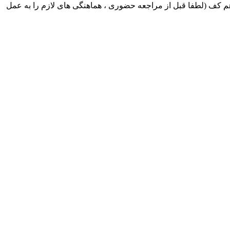
ک ایران بابکت : میدان حر . خ امام خمینی . خیابان کمالی . خیابان اسکندری جنوبی اول خیابان مرتضوی پلاک 8 طبقه هم کف (لطفا قبل از مراجعه حضوری ، هماهنگی های لازم را به عمل