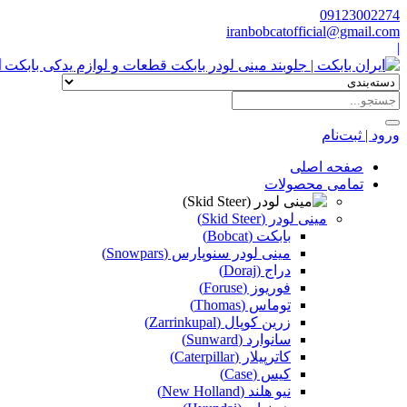
09123002274
iranbobcatofficial@gmail.com
|
ا
ورود | ثبت‌نام
صفحه اصلی
تمامی محصولات
مینی لودر (Skid Steer)
بابکت (Bobcat)
مینی لودر سنوپارس (Snowpars)
دراج (Doraj)
فوریوز (Foruse)
توماس (Thomas)
زرین کوپال (Zarrinkupal)
سانوارد (Sunward)
کاترپیلار (Caterpillar)
کیس (Case)
نیو هلند (New Holland)