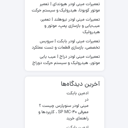
تعمیرات مینی لودر هیوندای | تعمیر
موتور کوبوتا، هیدرولیک و سیستم حرکت
تعمیرات مینی لودر نیوهلند | تعمیر،
عیب‌یابی و بازسازی پمپ، موتور و
قطعات موتور لیفتراک
هیدرولیک
در چینی
قطعات هیدرولیکی لیفتراک
در ترکیه
لاستیک لیفتراک
تعمیرات مینی لودر بابکت | سرویس
ر ایرانی
تخصصی، بازسازی قطعات و تست عملکرد
لوازم یدکی لیفتراک
در کره ای
تعمیرات مینی لودر دراج | عیب یابی
جیری بابکت
موتور، هیدرولیک و سیستم حرکت دوراج
آخرین دیدگاه‌ها
ادمین بابکت
در
مینی لودر سنوپارس چیست ؟
معرفی SP MC-40 ، کاربردها و
راهنمای خرید
ادمین بابکت