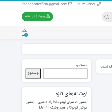
iranbobcatofficial@gmail.com
09123002274
ورود | ثبت‌نام
0
جستجو
یران بابکت
برس و فرچه پلاستیکی
ک نتیجه
ایران بابکت
برس و فرچه سیمی
جستجو
لودر ایران بابکت
نوشته‌های تازه
تعمیرات مینی لودر دلتا راه ماشین | تعمیر
موتور کوبوتا و هیدرولیک LG312