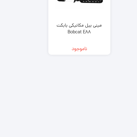
zk650
نیو هلند (New Holland)
مینی لودر بابکت Bobcat A300
هیوندای (Hyundai)
مینی لودر بابکت Bobcat S300 |
مشخصات و ویژگی 
کاتالوگ مشخصات و ویژگی های
zk1050
مینی بیل مکانیکی بابکت
فنی
Bobcat E88
با انواع موتورهای مینی لودرهای
مینی بیل مکانیکی بابکت 
کاتالوگ و مشخصات
بابکت بیشتر آشنا شوید.
مینی بیل مکانیکی ولوو (
دوراج
ناموجود
مینی بیل مکانیکی ک
(Kubota)
(Doraj 751)
مینی بیل مکانیکی ف
(ForUse)
781)
مینی بیل مکانیکی 
کاتالوگ مینی لودر س
جی (XCMG)
unward SWL 3210
مینی بیل مکانیکی سانی