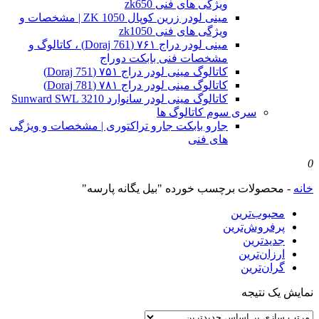
ویژگی های فنی zk650
مینی لودر زرین کوپال ZK 1050 | مشخصات و
ویژگی های فنی zk1050
مینی لودر دراج ۷۶۱ (Doraj 761) ، کاتالوگ و
مشخصات فنی بابکت دوراج
کاتالوگ مینی لودر دراج ۷۵۱ (Doraj 751)
کاتالوگ مینی لودر دراج ۷۸۱ (Doraj 781)
کاتالوگ مینی لودر سانوارد Sunward SWL 3210
سری سوم کاتالوگ ها
جارو بابکت جارو تراکتوری | مشخصات و ویژگی
های فنی
0
خانه
-
محصولات برچسب خورده "بیل یگانه پارسه"
محبوب‌ترین
پرفروش‌ترین
جدیدترین
ارزان‌ترین
گران‌ترین
نمایش یک نتیجه