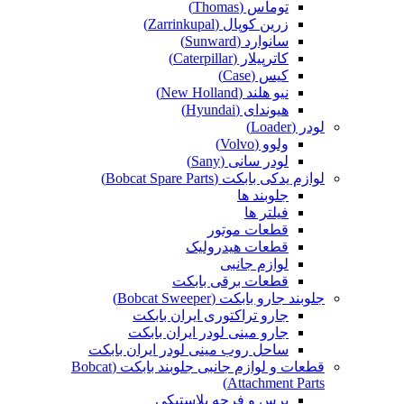
توماس (Thomas)
زرین کوپال (Zarrinkupal)
سانوارد (Sunward)
کاترپیلار (Caterpillar)
کیس (Case)
نیو هلند (New Holland)
هیوندای (Hyundai)
لودر (Loader)
ولوو (Volvo)
لودر سانی (Sany)
لوازم یدکی بابکت (Bobcat Spare Parts)
جلوبند ها
فیلتر ها
قطعات موتور
قطعات هیدرولیک
لوازم جانبی
قطعات برقی بابکت
جلوبند جارو بابکت (Bobcat Sweeper)
جارو تراکتوری ایران بابکت
جارو مینی لودر ایران بابکت
ساحل روب مینی لودر ایران بابکت
قطعات و لوازم جانبی جلوبند بابکت (Bobcat
Attachment Parts)
برس و فرچه پلاستیکی