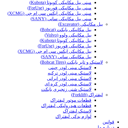
مینی بیل مکانیکی کوبوتا (Kubota)
مینی بیل مکانیکی فوریوز (ForUse)
مینی بیل مکانیکی ایکس سی ام جی (XCMG)
مینی بیل مکانیکی سانی (SANY)
بیل مکانیکی (Excavator)
بیل مکانیکی بابکت (Bobcat)
بیل مکانیکی ولوو (Volvo)
بیل مکانیکی کوبوتا (Kubota)
بیل مکانیکی فوریوز (ForUse)
بیل مکانیکی ایکس سی ام جی (XCMG)
بیل مکانیکی سانی (SANY)
لاستیک و تایر بابکت (Bobcat Tires)
لاستیک مینی لودر چینی
لاستیک مینی لودر ترکیه
لاستیک مینی لودر ایرانی
لاستیک مینی لودر کره ای
لاستیک شنی زنجیری بابکت
لیفتراک (Forklift)
قطعات موتور لیفتراک
قطعات هیدرولیکی لیفتراک
لاستیک لیفتراک
لوازم یدکی لیفتراک
قوانین
درباره ما