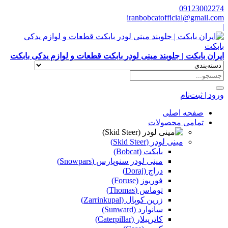
09123002274
iranbobcatofficial@gmail.com
|
ایران بابکت | جلوبند مینی لودر بابکت قطعات و لوازم یدکی بابکت
ورود | ثبت‌نام
صفحه اصلی
تمامی محصولات
مینی لودر (Skid Steer)
بابکت (Bobcat)
مینی لودر سنوپارس (Snowpars)
دراج (Doraj)
فوریوز (Foruse)
توماس (Thomas)
زرین کوپال (Zarrinkupal)
سانوارد (Sunward)
کاترپیلار (Caterpillar)