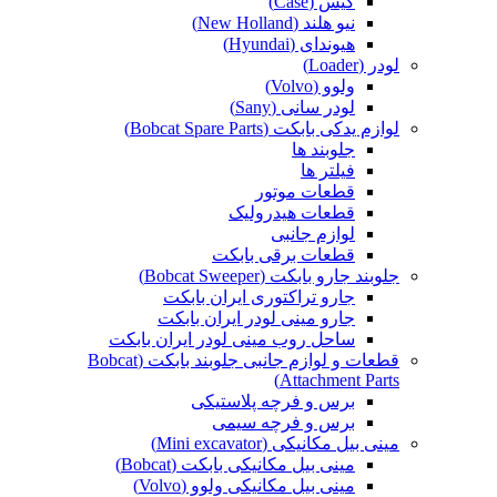
کیس (Case)
نیو هلند (New Holland)
هیوندای (Hyundai)
لودر (Loader)
ولوو (Volvo)
لودر سانی (Sany)
لوازم یدکی بابکت (Bobcat Spare Parts)
جلوبند ها
فیلتر ها
قطعات موتور
قطعات هیدرولیک
لوازم جانبی
قطعات برقی بابکت
جلوبند جارو بابکت (Bobcat Sweeper)
جارو تراکتوری ایران بابکت
جارو مینی لودر ایران بابکت
ساحل روب مینی لودر ایران بابکت
قطعات و لوازم جانبی جلوبند بابکت (Bobcat
Attachment Parts)
برس و فرچه پلاستیکی
برس و فرچه سیمی
مینی بیل مکانیکی (Mini excavator)
مینی بیل مکانیکی بابکت (Bobcat)
مینی بیل مکانیکی ولوو (Volvo)