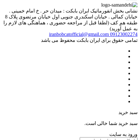
نشانی بخش انفورماتیک ایران بابکت : میدان حر . خ امام خمینی .
خیابان کمالی . خیابان اسکندری جنوبی اول خیابان مرتضوی پلاک 8
طبقه هم کف (لطفا قبل از مراجعه حضوری ، هماهنگی های لازم را
به عمل آورید)
iranbobcatofficial@gmail.com
09123002274
تمامی حقوق برای ایران بابکت محفوظ می باشد
سبد خرید
سبد خرید شما خالی است.
ورود به سایت