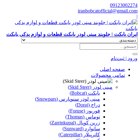
09123002274
iranbobcatofficial@gmail.com
|
ایران بابکت | جلوبند مینی لودر بابکت قطعات و لوازم یدکی بابکت
ورود | ثبت‌نام
صفحه اصلی
تمامی محصولات
مینی لودر (Skid Steer)
بابکت (Bobcat)
مینی لودر سنوپارس (Snowpars)
دراج (Doraj)
فوریوز (Foruse)
توماس (Thomas)
زرین کوپال (Zarrinkupal)
سانوارد (Sunward)
کاترپیلار (Caterpillar)