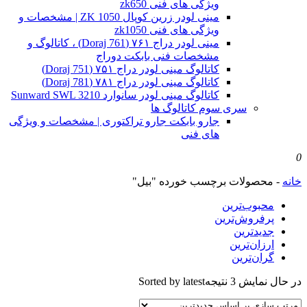
ویژگی های فنی zk650
مینی لودر زرین کوپال ZK 1050 | مشخصات و
ویژگی های فنی zk1050
مینی لودر دراج ۷۶۱ (Doraj 761) ، کاتالوگ و
مشخصات فنی بابکت دوراج
کاتالوگ مینی لودر دراج ۷۵۱ (Doraj 751)
کاتالوگ مینی لودر دراج ۷۸۱ (Doraj 781)
کاتالوگ مینی لودر سانوارد Sunward SWL 3210
سری سوم کاتالوگ ها
جارو بابکت جارو تراکتوری | مشخصات و ویژگی
های فنی
0
خانه
-
محصولات برچسب خورده "بیل"
محبوب‌ترین
پرفروش‌ترین
جدیدترین
ارزان‌ترین
گران‌ترین
در حال نمایش 3 نتیجه
Sorted by latest