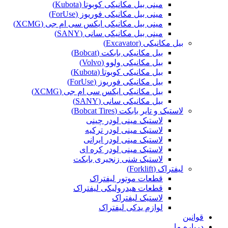
مینی بیل مکانیکی کوبوتا (Kubota)
مینی بیل مکانیکی فوریوز (ForUse)
مینی بیل مکانیکی ایکس سی ام جی (XCMG)
مینی بیل مکانیکی سانی (SANY)
بیل مکانیکی (Excavator)
بیل مکانیکی بابکت (Bobcat)
بیل مکانیکی ولوو (Volvo)
بیل مکانیکی کوبوتا (Kubota)
بیل مکانیکی فوریوز (ForUse)
بیل مکانیکی ایکس سی ام جی (XCMG)
بیل مکانیکی سانی (SANY)
لاستیک و تایر بابکت (Bobcat Tires)
لاستیک مینی لودر چینی
لاستیک مینی لودر ترکیه
لاستیک مینی لودر ایرانی
لاستیک مینی لودر کره ای
لاستیک شنی زنجیری بابکت
لیفتراک (Forklift)
قطعات موتور لیفتراک
قطعات هیدرولیکی لیفتراک
لاستیک لیفتراک
لوازم یدکی لیفتراک
قوانین
درباره ما