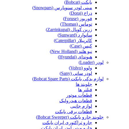
بابکت (Bobcat)
مینی لودر سنوپارس (Snowpars)
دراج (Doraj)
فوریوز (Foruse)
توماس (Thomas)
زرین کوپال (Zarrinkupal)
سانوارد (Sunward)
کاترپیلار (Caterpillar)
کیس (Case)
نیو هلند (New Holland)
هیوندای (Hyundai)
لودر (Loader)
ولوو (Volvo)
لودر سانی (Sany)
لوازم یدکی بابکت (Bobcat Spare Parts)
جلوبند ها
فیلتر ها
قطعات موتور
قطعات هیدرولیک
لوازم جانبی
قطعات برقی بابکت
جلوبند جارو بابکت (Bobcat Sweeper)
جارو تراکتوری ایران بابکت
جارو مینی لودر ایران بابکت