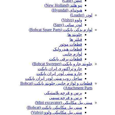
کیس (Case)
نیو هلند (New Holland)
هیوندای (Hyundai)
لودر (Loader)
ولوو (Volvo)
لودر سانی (Sany)
لوازم یدکی بابکت (Bobcat Spare Parts)
جلوبند ها
فیلتر ها
قطعات موتور
قطعات هیدرولیک
لوازم جانبی
قطعات برقی بابکت
جلوبند جارو بابکت (Bobcat Sweeper)
جارو تراکتوری ایران بابکت
جارو مینی لودر ایران بابکت
ساحل روب مینی لودر ایران بابکت
قطعات و لوازم جانبی جلوبند بابکت (Bobcat
Attachment Parts)
برس و فرچه پلاستیکی
برس و فرچه سیمی
مینی بیل مکانیکی (Mini excavator)
مینی بیل مکانیکی بابکت (Bobcat)
مینی بیل مکانیکی ولوو (Volvo)