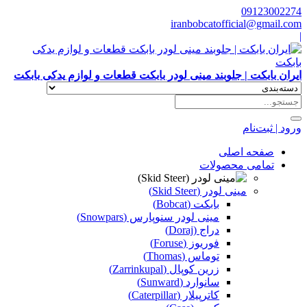
09123002274
iranbobcatofficial@gmail.com
|
ایران بابکت | جلوبند مینی لودر بابکت قطعات و لوازم یدکی بابکت
ورود | ثبت‌نام
صفحه اصلی
تمامی محصولات
مینی لودر (Skid Steer)
بابکت (Bobcat)
مینی لودر سنوپارس (Snowpars)
دراج (Doraj)
فوریوز (Foruse)
توماس (Thomas)
زرین کوپال (Zarrinkupal)
سانوارد (Sunward)
کاترپیلار (Caterpillar)