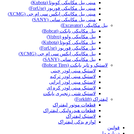
مینی بیل مکانیکی کوبوتا (Kubota)
مینی بیل مکانیکی فوریوز (ForUse)
مینی بیل مکانیکی ایکس سی ام جی (XCMG)
مینی بیل مکانیکی سانی (SANY)
بیل مکانیکی (Excavator)
بیل مکانیکی بابکت (Bobcat)
بیل مکانیکی ولوو (Volvo)
بیل مکانیکی کوبوتا (Kubota)
بیل مکانیکی فوریوز (ForUse)
بیل مکانیکی ایکس سی ام جی (XCMG)
بیل مکانیکی سانی (SANY)
لاستیک و تایر بابکت (Bobcat Tires)
لاستیک مینی لودر چینی
لاستیک مینی لودر ترکیه
لاستیک مینی لودر ایرانی
لاستیک مینی لودر کره ای
لاستیک شنی زنجیری بابکت
لیفتراک (Forklift)
قطعات موتور لیفتراک
قطعات هیدرولیکی لیفتراک
لاستیک لیفتراک
لوازم یدکی لیفتراک
قوانین
درباره ما