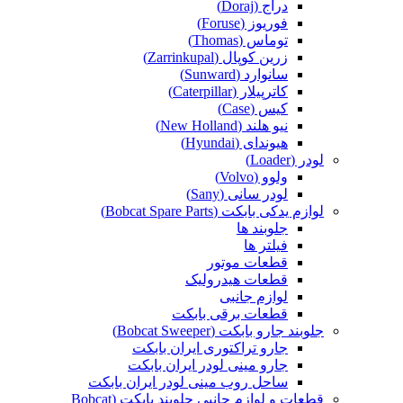
دراج (Doraj)
فوریوز (Foruse)
توماس (Thomas)
زرین کوپال (Zarrinkupal)
سانوارد (Sunward)
کاترپیلار (Caterpillar)
کیس (Case)
نیو هلند (New Holland)
هیوندای (Hyundai)
لودر (Loader)
ولوو (Volvo)
لودر سانی (Sany)
لوازم یدکی بابکت (Bobcat Spare Parts)
جلوبند ها
فیلتر ها
قطعات موتور
قطعات هیدرولیک
لوازم جانبی
قطعات برقی بابکت
جلوبند جارو بابکت (Bobcat Sweeper)
جارو تراکتوری ایران بابکت
جارو مینی لودر ایران بابکت
ساحل روب مینی لودر ایران بابکت
قطعات و لوازم جانبی جلوبند بابکت (Bobcat