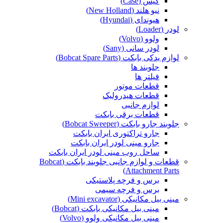
کیس (Case)
نیو هلند (New Holland)
هیوندای (Hyundai)
لودر (Loader)
ولوو (Volvo)
لودر سانی (Sany)
لوازم یدکی بابکت (Bobcat Spare Parts)
جلوبند ها
فیلتر ها
قطعات موتور
قطعات هیدرولیک
لوازم جانبی
قطعات برقی بابکت
جلوبند جارو بابکت (Bobcat Sweeper)
جارو تراکتوری ایران بابکت
جارو مینی لودر ایران بابکت
ساحل روب مینی لودر ایران بابکت
قطعات و لوازم جانبی جلوبند بابکت (Bobcat
Attachment Parts)
برس و فرچه پلاستیکی
برس و فرچه سیمی
مینی بیل مکانیکی (Mini excavator)
مینی بیل مکانیکی بابکت (Bobcat)
مینی بیل مکانیکی ولوو (Volvo)