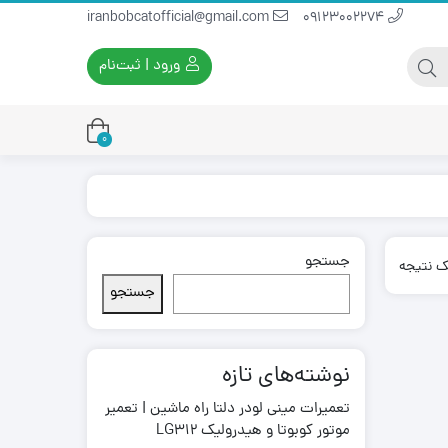
iranbobcatofficial@gmail.com
09123002274
ورود | ثبت‌نام
0
جستجو
یران بابکت
برس و فرچه پلاستیکی
ک نتیجه
ایران بابکت
برس و فرچه سیمی
جستجو
لودر ایران بابکت
نوشته‌های تازه
تعمیرات مینی لودر دلتا راه ماشین | تعمیر
موتور کوبوتا و هیدرولیک LG312