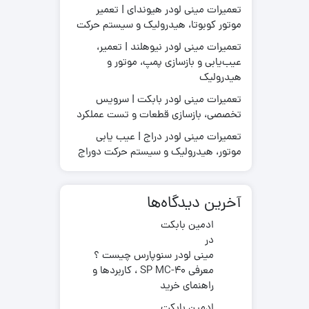
تعمیرات مینی لودر هیوندای | تعمیر
موتور کوبوتا، هیدرولیک و سیستم حرکت
تعمیرات مینی لودر نیوهلند | تعمیر،
عیب‌یابی و بازسازی پمپ، موتور و
قطعات موتور لیفتراک
هیدرولیک
در چینی
قطعات هیدرولیکی لیفتراک
در ترکیه
لاستیک لیفتراک
تعمیرات مینی لودر بابکت | سرویس
ر ایرانی
تخصصی، بازسازی قطعات و تست عملکرد
لوازم یدکی لیفتراک
در کره ای
تعمیرات مینی لودر دراج | عیب یابی
جیری بابکت
موتور، هیدرولیک و سیستم حرکت دوراج
آخرین دیدگاه‌ها
ادمین بابکت
در
مینی لودر سنوپارس چیست ؟
معرفی SP MC-40 ، کاربردها و
راهنمای خرید
ادمین بابکت