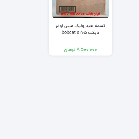
zk650
نیو هلند (New Holland)
مینی لودر بابکت Bobcat A300
هیوندای (Hyundai)
مینی لودر بابکت Bobcat S300 |
مشخصات و ویژگی 
کاتالوگ مشخصات و ویژگی های
zk1050
تسمه هیدرولیک مینی لودر
فنی
بابکت bobcat s205
با انواع موتورهای مینی لودرهای
مینی بیل مکانیکی بابکت 
کاتالوگ و مشخصات
بابکت بیشتر آشنا شوید.
مینی بیل مکانیکی ولوو (
دوراج
8,500,000
تومان
مینی بیل مکانیکی ک
(Kubota)
(Doraj 751)
مینی بیل مکانیکی ف
(ForUse)
781)
مینی بیل مکانیکی 
کاتالوگ مینی لودر س
جی (XCMG)
unward SWL 3210
مینی بیل مکانیکی سانی