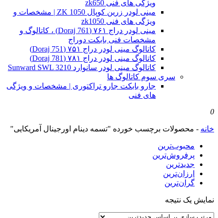
ویژگی های فنی zk650
مینی لودر زرین کوپال ZK 1050 | مشخصات و
ویژگی های فنی zk1050
مینی لودر دراج ۷۶۱ (Doraj 761) ، کاتالوگ و
مشخصات فنی بابکت دوراج
کاتالوگ مینی لودر دراج ۷۵۱ (Doraj 751)
کاتالوگ مینی لودر دراج ۷۸۱ (Doraj 781)
کاتالوگ مینی لودر سانوارد Sunward SWL 3210
سری سوم کاتالوگ ها
جارو بابکت جارو تراکتوری | مشخصات و ویژگی
های فنی
0
خانه
-
محصولات برچسب خورده "تسمه دینام اورجینال آمریکایی"
محبوب‌ترین
پرفروش‌ترین
جدیدترین
ارزان‌ترین
گران‌ترین
نمایش یک نتیجه