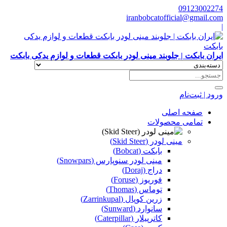
09123002274
iranbobcatofficial@gmail.com
|
ایران بابکت | جلوبند مینی لودر بابکت قطعات و لوازم یدکی بابکت
ورود | ثبت‌نام
صفحه اصلی
تمامی محصولات
مینی لودر (Skid Steer)
بابکت (Bobcat)
مینی لودر سنوپارس (Snowpars)
دراج (Doraj)
فوریوز (Foruse)
توماس (Thomas)
زرین کوپال (Zarrinkupal)
سانوارد (Sunward)
کاترپیلار (Caterpillar)