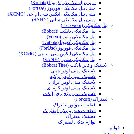
مینی بیل مکانیکی کوبوتا (Kubota)
مینی بیل مکانیکی فوریوز (ForUse)
مینی بیل مکانیکی ایکس سی ام جی (XCMG)
مینی بیل مکانیکی سانی (SANY)
بیل مکانیکی (Excavator)
بیل مکانیکی بابکت (Bobcat)
بیل مکانیکی ولوو (Volvo)
بیل مکانیکی کوبوتا (Kubota)
بیل مکانیکی فوریوز (ForUse)
بیل مکانیکی ایکس سی ام جی (XCMG)
بیل مکانیکی سانی (SANY)
لاستیک و تایر بابکت (Bobcat Tires)
لاستیک مینی لودر چینی
لاستیک مینی لودر ترکیه
لاستیک مینی لودر ایرانی
لاستیک مینی لودر کره ای
لاستیک شنی زنجیری بابکت
لیفتراک (Forklift)
قطعات موتور لیفتراک
قطعات هیدرولیکی لیفتراک
لاستیک لیفتراک
لوازم یدکی لیفتراک
قوانین
درباره ما