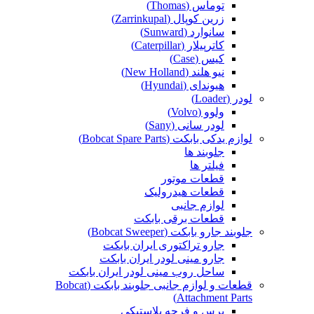
توماس (Thomas)
زرین کوپال (Zarrinkupal)
سانوارد (Sunward)
کاترپیلار (Caterpillar)
کیس (Case)
نیو هلند (New Holland)
هیوندای (Hyundai)
لودر (Loader)
ولوو (Volvo)
لودر سانی (Sany)
لوازم یدکی بابکت (Bobcat Spare Parts)
جلوبند ها
فیلتر ها
قطعات موتور
قطعات هیدرولیک
لوازم جانبی
قطعات برقی بابکت
جلوبند جارو بابکت (Bobcat Sweeper)
جارو تراکتوری ایران بابکت
جارو مینی لودر ایران بابکت
ساحل روب مینی لودر ایران بابکت
قطعات و لوازم جانبی جلوبند بابکت (Bobcat
Attachment Parts)
برس و فرچه پلاستیکی