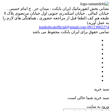
نشانی بخش انفورماتیک ایران بابکت : میدان حر . خ امام خمینی .
خیابان کمالی . خیابان اسکندری جنوبی اول خیابان مرتضوی پلاک 8
طبقه هم کف (لطفا قبل از مراجعه حضوری ، هماهنگی های لازم را
به عمل آورید)
iranbobcatofficial@gmail.com
09123002274
تمامی حقوق برای ایران بابکت محفوظ می باشد
سبد خرید
سبد خرید شما خالی است.
ورود به سایت