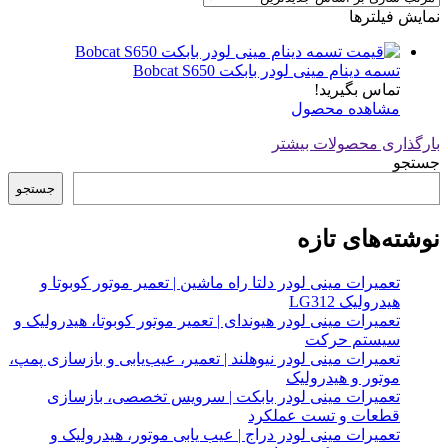
نمایش فیلترها
تسمه دینام مینی لودر بابکت Bobcat S650
تماس بگیرید!
مشاهده محصول
بارگذاری محصولات بیشتر
جستجو
جستجو
نوشته‌های تازه
تعمیرات مینی لودر دلتا راه ماشین | تعمیر موتور کوبوتا و
هیدرولیک LG312
تعمیرات مینی لودر هیوندای | تعمیر موتور کوبوتا، هیدرولیک و
سیستم حرکت
تعمیرات مینی لودر نیوهلند | تعمیر، عیب‌یابی و بازسازی پمپ،
موتور و هیدرولیک
تعمیرات مینی لودر بابکت | سرویس تخصصی، بازسازی
قطعات و تست عملکرد
تعمیرات مینی لودر دراج | عیب یابی موتور، هیدرولیک و