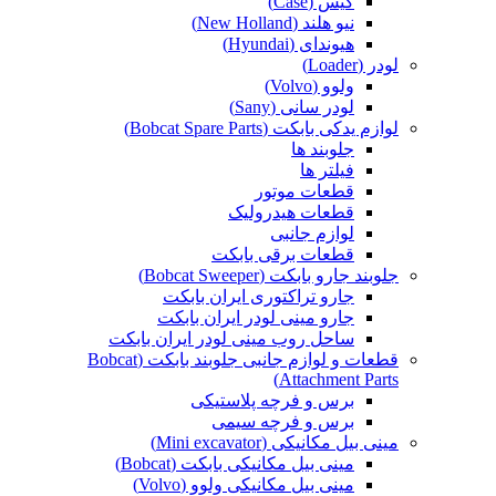
کیس (Case)
نیو هلند (New Holland)
هیوندای (Hyundai)
لودر (Loader)
ولوو (Volvo)
لودر سانی (Sany)
لوازم یدکی بابکت (Bobcat Spare Parts)
جلوبند ها
فیلتر ها
قطعات موتور
قطعات هیدرولیک
لوازم جانبی
قطعات برقی بابکت
جلوبند جارو بابکت (Bobcat Sweeper)
جارو تراکتوری ایران بابکت
جارو مینی لودر ایران بابکت
ساحل روب مینی لودر ایران بابکت
قطعات و لوازم جانبی جلوبند بابکت (Bobcat
Attachment Parts)
برس و فرچه پلاستیکی
برس و فرچه سیمی
مینی بیل مکانیکی (Mini excavator)
مینی بیل مکانیکی بابکت (Bobcat)
مینی بیل مکانیکی ولوو (Volvo)