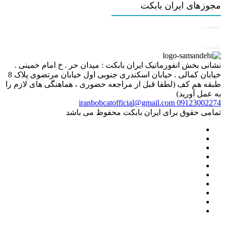
مجوزهای ایران بابکت
تست
تست
نشانی بخش انفورماتیک ایران بابکت : میدان حر . خ امام خمینی .
خیابان کمالی . خیابان اسکندری جنوبی اول خیابان مرتضوی پلاک 8
طبقه هم کف (لطفا قبل از مراجعه حضوری ، هماهنگی های لازم را
به عمل آورید)
iranbobcatofficial@gmail.com
09123002274
تمامی حقوق برای ایران بابکت محفوظ می باشد