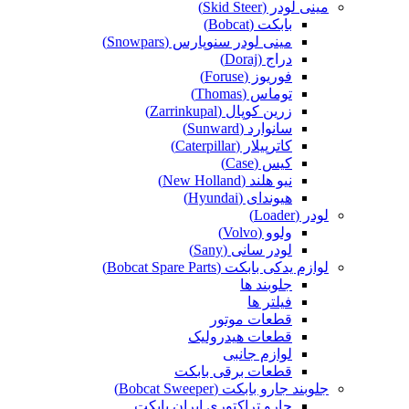
مینی لودر (Skid Steer)
بابکت (Bobcat)
مینی لودر سنوپارس (Snowpars)
دراج (Doraj)
فوریوز (Foruse)
توماس (Thomas)
زرین کوپال (Zarrinkupal)
سانوارد (Sunward)
کاترپیلار (Caterpillar)
کیس (Case)
نیو هلند (New Holland)
هیوندای (Hyundai)
لودر (Loader)
ولوو (Volvo)
لودر سانی (Sany)
لوازم یدکی بابکت (Bobcat Spare Parts)
جلوبند ها
فیلتر ها
قطعات موتور
قطعات هیدرولیک
لوازم جانبی
قطعات برقی بابکت
جلوبند جارو بابکت (Bobcat Sweeper)
جارو تراکتوری ایران بابکت