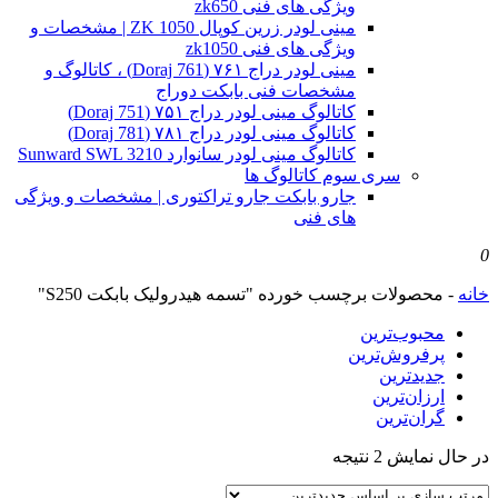
ویژگی های فنی zk650
مینی لودر زرین کوپال ZK 1050 | مشخصات و
ویژگی های فنی zk1050
مینی لودر دراج ۷۶۱ (Doraj 761) ، کاتالوگ و
مشخصات فنی بابکت دوراج
کاتالوگ مینی لودر دراج ۷۵۱ (Doraj 751)
کاتالوگ مینی لودر دراج ۷۸۱ (Doraj 781)
کاتالوگ مینی لودر سانوارد Sunward SWL 3210
سری سوم کاتالوگ ها
جارو بابکت جارو تراکتوری | مشخصات و ویژگی
های فنی
0
خانه
-
محصولات برچسب خورده "تسمه هیدرولیک بابکت S250"
محبوب‌ترین
پرفروش‌ترین
جدیدترین
ارزان‌ترین
گران‌ترین
Sorted
در حال نمایش 2 نتیجه
by
latest