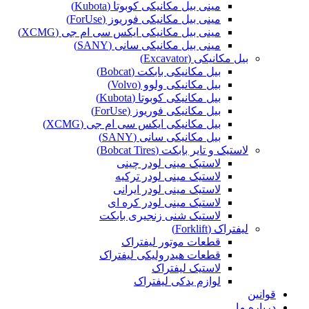
مینی بیل مکانیکی کوبوتا (Kubota)
مینی بیل مکانیکی فوریوز (ForUse)
مینی بیل مکانیکی ایکس سی ام جی (XCMG)
مینی بیل مکانیکی سانی (SANY)
بیل مکانیکی (Excavator)
بیل مکانیکی بابکت (Bobcat)
بیل مکانیکی ولوو (Volvo)
بیل مکانیکی کوبوتا (Kubota)
بیل مکانیکی فوریوز (ForUse)
بیل مکانیکی ایکس سی ام جی (XCMG)
بیل مکانیکی سانی (SANY)
لاستیک و تایر بابکت (Bobcat Tires)
لاستیک مینی لودر چینی
لاستیک مینی لودر ترکیه
لاستیک مینی لودر ایرانی
لاستیک مینی لودر کره ای
لاستیک شنی زنجیری بابکت
لیفتراک (Forklift)
قطعات موتور لیفتراک
قطعات هیدرولیکی لیفتراک
لاستیک لیفتراک
لوازم یدکی لیفتراک
قوانین
درباره ما