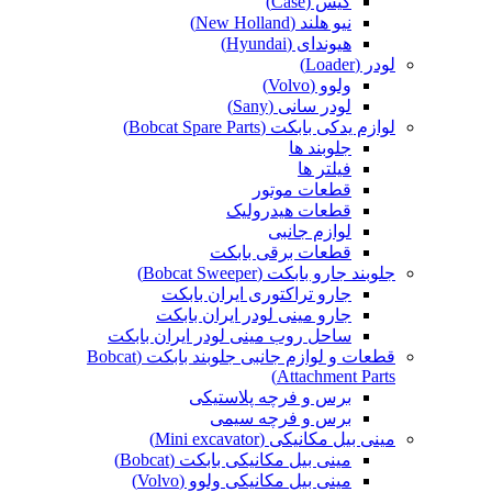
کیس (Case)
نیو هلند (New Holland)
هیوندای (Hyundai)
لودر (Loader)
ولوو (Volvo)
لودر سانی (Sany)
لوازم یدکی بابکت (Bobcat Spare Parts)
جلوبند ها
فیلتر ها
قطعات موتور
قطعات هیدرولیک
لوازم جانبی
قطعات برقی بابکت
جلوبند جارو بابکت (Bobcat Sweeper)
جارو تراکتوری ایران بابکت
جارو مینی لودر ایران بابکت
ساحل روب مینی لودر ایران بابکت
قطعات و لوازم جانبی جلوبند بابکت (Bobcat
Attachment Parts)
برس و فرچه پلاستیکی
برس و فرچه سیمی
مینی بیل مکانیکی (Mini excavator)
مینی بیل مکانیکی بابکت (Bobcat)
مینی بیل مکانیکی ولوو (Volvo)