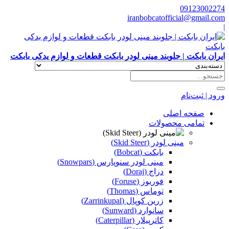
09123002274
iranbobcatofficial@gmail.com
|
ایران بابکت | جلوبند مینی لودر بابکت قطعات و لوازم یدکی بابکت
ورود | ثبت‌نام
صفحه اصلی
تمامی محصولات
مینی لودر (Skid Steer)
بابکت (Bobcat)
مینی لودر سنوپارس (Snowpars)
دراج (Doraj)
فوریوز (Foruse)
توماس (Thomas)
زرین کوپال (Zarrinkupal)
سانوارد (Sunward)
کاترپیلار (Caterpillar)