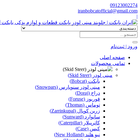
09123002274
iranbobcatofficial@gmail.com
|
ا
ورود | ثبت‌نام
صفحه اصلی
تمامی محصولات
مینی لودر (Skid Steer)
بابکت (Bobcat)
مینی لودر سنوپارس (Snowpars)
دراج (Doraj)
فوریوز (Foruse)
توماس (Thomas)
زرین کوپال (Zarrinkupal)
سانوارد (Sunward)
کاترپیلار (Caterpillar)
کیس (Case)
نیو هلند (New Holland)