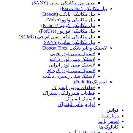
مینی بیل مکانیکی سانی (SANY)
بیل مکانیکی (Excavator)
بیل مکانیکی بابکت (Bobcat)
بیل مکانیکی ولوو (Volvo)
بیل مکانیکی کوبوتا (Kubota)
بیل مکانیکی فوریوز (ForUse)
بیل مکانیکی ایکس سی ام جی (XCMG)
بیل مکانیکی سانی (SANY)
لاستیک و تایر بابکت (Bobcat Tires)
لاستیک مینی لودر چینی
لاستیک مینی لودر ترکیه
لاستیک مینی لودر ایرانی
لاستیک مینی لودر کره ای
لاستیک شنی زنجیری بابکت
لیفتراک (Forklift)
قطعات موتور لیفتراک
قطعات هیدرولیکی لیفتراک
لاستیک لیفتراک
لوازم یدکی لیفتراک
قوانین
درباره ما
تماس با ما
کاتالوگ ها
سری اول کاتالوگ ها