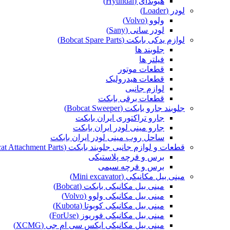
هیوندای (Hyundai)
لودر (Loader)
ولوو (Volvo)
لودر سانی (Sany)
لوازم یدکی بابکت (Bobcat Spare Parts)
جلوبند ها
فیلتر ها
قطعات موتور
قطعات هیدرولیک
لوازم جانبی
قطعات برقی بابکت
جلوبند جارو بابکت (Bobcat Sweeper)
جارو تراکتوری ایران بابکت
جارو مینی لودر ایران بابکت
ساحل روب مینی لودر ایران بابکت
قطعات و لوازم جانبی جلوبند بابکت (Bobcat Attachment Parts)
برس و فرچه پلاستیکی
برس و فرچه سیمی
مینی بیل مکانیکی (Mini excavator)
مینی بیل مکانیکی بابکت (Bobcat)
مینی بیل مکانیکی ولوو (Volvo)
مینی بیل مکانیکی کوبوتا (Kubota)
مینی بیل مکانیکی فوریوز (ForUse)
مینی بیل مکانیکی ایکس سی ام جی (XCMG)