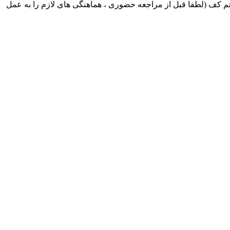
ک ایران بابکت : میدان حر . خ امام خمینی . خیابان کمالی . خیابان اسکندری جنوبی اول خیابان مرتضوی پلاک 8 طبقه هم کف (لطفا قبل از مراجعه حضوری ، هماهنگی های لازم را به عمل