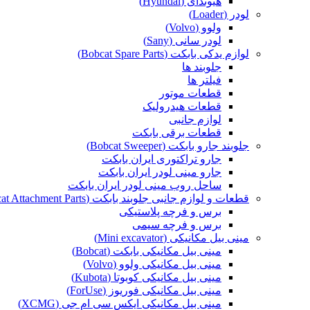
هیوندای (Hyundai)
لودر (Loader)
ولوو (Volvo)
لودر سانی (Sany)
لوازم یدکی بابکت (Bobcat Spare Parts)
جلوبند ها
فیلتر ها
قطعات موتور
قطعات هیدرولیک
لوازم جانبی
قطعات برقی بابکت
جلوبند جارو بابکت (Bobcat Sweeper)
جارو تراکتوری ایران بابکت
جارو مینی لودر ایران بابکت
ساحل روب مینی لودر ایران بابکت
قطعات و لوازم جانبی جلوبند بابکت (Bobcat Attachment Parts)
برس و فرچه پلاستیکی
برس و فرچه سیمی
مینی بیل مکانیکی (Mini excavator)
مینی بیل مکانیکی بابکت (Bobcat)
مینی بیل مکانیکی ولوو (Volvo)
مینی بیل مکانیکی کوبوتا (Kubota)
مینی بیل مکانیکی فوریوز (ForUse)
مینی بیل مکانیکی ایکس سی ام جی (XCMG)