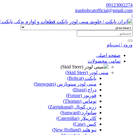
09123002274
iranbobcatofficial@gmail.com
|
ا
ورود | ثبت‌نام
صفحه اصلی
تمامی محصولات
مینی لودر (Skid Steer)
بابکت (Bobcat)
مینی لودر سنوپارس (Snowpars)
دراج (Doraj)
فوریوز (Foruse)
توماس (Thomas)
زرین کوپال (Zarrinkupal)
سانوارد (Sunward)
کاترپیلار (Caterpillar)
کیس (Case)
نیو هلند (New Holland)