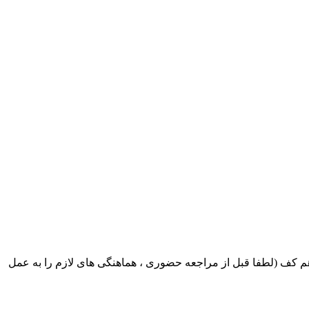
ک ایران بابکت : میدان حر . خ امام خمینی . خیابان کمالی . خیابان اسکندری جنوبی اول خیابان مرتضوی پلاک 8 طبقه هم کف (لطفا قبل از مراجعه حضوری ، هماهنگی های لازم را به عمل