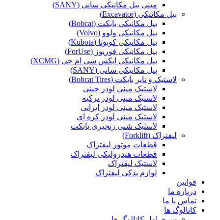
مینی بیل مکانیکی سانی (SANY)
بیل مکانیکی (Excavator)
بیل مکانیکی بابکت (Bobcat)
بیل مکانیکی ولوو (Volvo)
بیل مکانیکی کوبوتا (Kubota)
بیل مکانیکی فوریوز (ForUse)
بیل مکانیکی ایکس سی ام جی (XCMG)
بیل مکانیکی سانی (SANY)
لاستیک و تایر بابکت (Bobcat Tires)
لاستیک مینی لودر چینی
لاستیک مینی لودر ترکیه
لاستیک مینی لودر ایرانی
لاستیک مینی لودر کره ای
لاستیک شنی زنجیری بابکت
لیفتراک (Forklift)
قطعات موتور لیفتراک
قطعات هیدرولیکی لیفتراک
لاستیک لیفتراک
لوازم یدکی لیفتراک
قوانین
درباره ما
تماس با ما
کاتالوگ ها
سری اول کاتالوگ ها