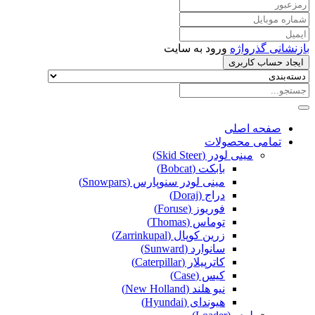
بازنشانی گذرواژه
ورود به سایت
ایجاد حساب کاربری
صفحه اصلی
تمامی محصولات
مینی لودر (Skid Steer)
بابکت (Bobcat)
مینی لودر سنوپارس (Snowpars)
دراج (Doraj)
فوریوز (Foruse)
توماس (Thomas)
زرین کوپال (Zarrinkupal)
سانوارد (Sunward)
کاترپیلار (Caterpillar)
کیس (Case)
نیو هلند (New Holland)
هیوندای (Hyundai)