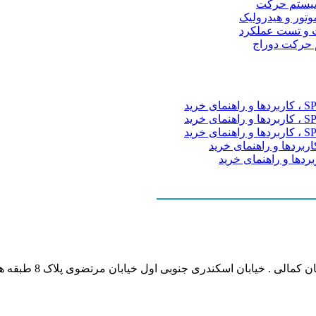
و سیستم حرکت
موتور و هیدرولیک
 و تست عملکرد
م حرکت دوراج
نشانی بخش انفورماتی