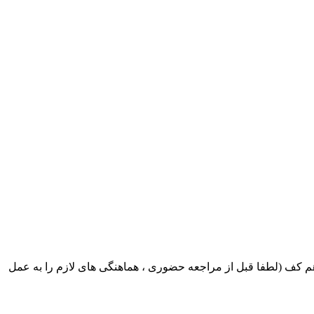
ک ایران بابکت : میدان حر . خ امام خمینی . خیابان کمالی . خیابان اسکندری جنوبی اول خیابان مرتضوی پلاک 8 طبقه هم کف (لطفا قبل از مراجعه حضوری ، هماهنگی های لازم را به عمل