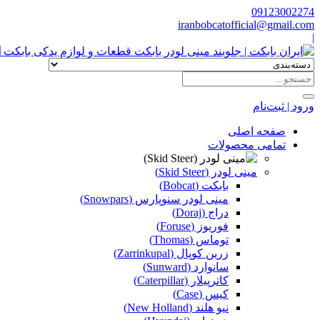
09123002274
iranbobcatofficial@gmail.com
|
ا
ورود | ثبت‌نام
صفحه اصلی
تمامی محصولات
مینی لودر (Skid Steer)
بابکت (Bobcat)
مینی لودر سنوپارس (Snowpars)
دراج (Doraj)
فوریوز (Foruse)
توماس (Thomas)
زرین کوپال (Zarrinkupal)
سانوارد (Sunward)
کاترپیلار (Caterpillar)
کیس (Case)
نیو هلند (New Holland)