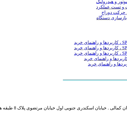
موتور و هیدرولیک
 و تست عملکرد
م حرکت دوراج
 بازسازی دستگاه
نشانی بخش انفورماتی