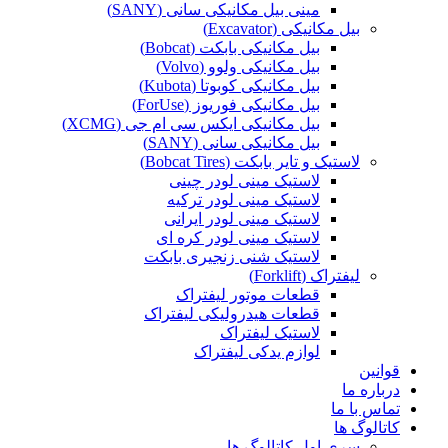
مینی بیل مکانیکی سانی (SANY)
بیل مکانیکی (Excavator)
بیل مکانیکی بابکت (Bobcat)
بیل مکانیکی ولوو (Volvo)
بیل مکانیکی کوبوتا (Kubota)
بیل مکانیکی فوریوز (ForUse)
بیل مکانیکی ایکس سی ام جی (XCMG)
بیل مکانیکی سانی (SANY)
لاستیک و تایر بابکت (Bobcat Tires)
لاستیک مینی لودر چینی
لاستیک مینی لودر ترکیه
لاستیک مینی لودر ایرانی
لاستیک مینی لودر کره ای
لاستیک شنی زنجیری بابکت
لیفتراک (Forklift)
قطعات موتور لیفتراک
قطعات هیدرولیکی لیفتراک
لاستیک لیفتراک
لوازم یدکی لیفتراک
قوانین
درباره ما
تماس با ما
کاتالوگ ها
سری اول کاتالوگ ها