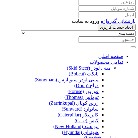
بازنشانی گذرواژه
ورود به سایت
ایجاد حساب کاربری
صفحه اصلی
تمامی محصولات
مینی لودر (Skid Steer)
بابکت (Bobcat)
مینی لودر سنوپارس (Snowpars)
دراج (Doraj)
فوریوز (Foruse)
توماس (Thomas)
زرین کوپال (Zarrinkupal)
سانوارد (Sunward)
کاترپیلار (Caterpillar)
کیس (Case)
نیو هلند (New Holland)
هیوندای (Hyundai)