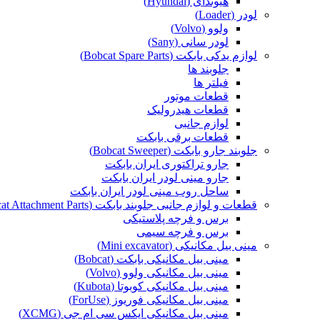
هیوندای (Hyundai)
لودر (Loader)
ولوو (Volvo)
لودر سانی (Sany)
لوازم یدکی بابکت (Bobcat Spare Parts)
جلوبند ها
فیلتر ها
قطعات موتور
قطعات هیدرولیک
لوازم جانبی
قطعات برقی بابکت
جلوبند جارو بابکت (Bobcat Sweeper)
جارو تراکتوری ایران بابکت
جارو مینی لودر ایران بابکت
ساحل روب مینی لودر ایران بابکت
قطعات و لوازم جانبی جلوبند بابکت (Bobcat Attachment Parts)
برس و فرچه پلاستیکی
برس و فرچه سیمی
مینی بیل مکانیکی (Mini excavator)
مینی بیل مکانیکی بابکت (Bobcat)
مینی بیل مکانیکی ولوو (Volvo)
مینی بیل مکانیکی کوبوتا (Kubota)
مینی بیل مکانیکی فوریوز (ForUse)
مینی بیل مکانیکی ایکس سی ام جی (XCMG)