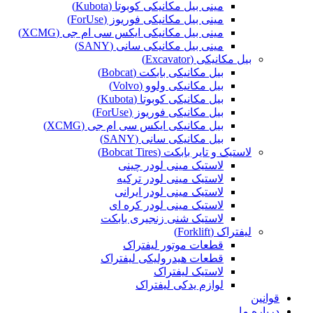
مینی بیل مکانیکی کوبوتا (Kubota)
مینی بیل مکانیکی فوریوز (ForUse)
مینی بیل مکانیکی ایکس سی ام جی (XCMG)
مینی بیل مکانیکی سانی (SANY)
بیل مکانیکی (Excavator)
بیل مکانیکی بابکت (Bobcat)
بیل مکانیکی ولوو (Volvo)
بیل مکانیکی کوبوتا (Kubota)
بیل مکانیکی فوریوز (ForUse)
بیل مکانیکی ایکس سی ام جی (XCMG)
بیل مکانیکی سانی (SANY)
لاستیک و تایر بابکت (Bobcat Tires)
لاستیک مینی لودر چینی
لاستیک مینی لودر ترکیه
لاستیک مینی لودر ایرانی
لاستیک مینی لودر کره ای
لاستیک شنی زنجیری بابکت
لیفتراک (Forklift)
قطعات موتور لیفتراک
قطعات هیدرولیکی لیفتراک
لاستیک لیفتراک
لوازم یدکی لیفتراک
قوانین
درباره ما