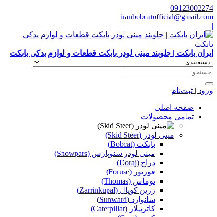
09123002274
iranbobcatofficial@gmail.com
|
ایران بابکت | جلوبند مینی لودر بابکت قطعات و لوازم یدکی بابکت
ورود | ثبت‌نام
صفحه اصلی
تمامی محصولات
مینی لودر (Skid Steer)
بابکت (Bobcat)
مینی لودر سنوپارس (Snowpars)
دراج (Doraj)
فوریوز (Foruse)
توماس (Thomas)
زرین کوپال (Zarrinkupal)
سانوارد (Sunward)
کاترپیلار (Caterpillar)