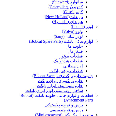
سانوارد (Sunward)
کاترپیلار (Caterpillar)
کیس (Case)
نیو هلند (New Holland)
هیوندای (Hyundai)
لودر (Loader)
ولوو (Volvo)
لودر سانی (Sany)
لوازم یدکی بابکت (Bobcat Spare Parts)
جلوبند ها
فیلتر ها
قطعات موتور
قطعات هیدرولیک
لوازم جانبی
قطعات برقی بابکت
جلوبند جارو بابکت (Bobcat Sweeper)
جارو تراکتوری ایران بابکت
جارو مینی لودر ایران بابکت
ساحل روب مینی لودر ایران بابکت
قطعات و لوازم جانبی جلوبند بابکت (Bobcat
Attachment Parts)
برس و فرچه پلاستیکی
برس و فرچه سیمی
مینی بیل مکانیکی (Mini excavator)