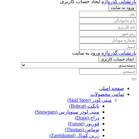
بازنشانی گذرواژه
ایجاد حساب کاربری
ورود به سایت
بازنشانی گذرواژه
ورود به سایت
ایجاد حساب کاربری
صفحه اصلی
تمامی محصولات
مینی لودر (Skid Steer)
بابکت (Bobcat)
مینی لودر سنوپارس (Snowpars)
دراج (Doraj)
فوریوز (Foruse)
توماس (Thomas)
زرین کوپال (Zarrinkupal)