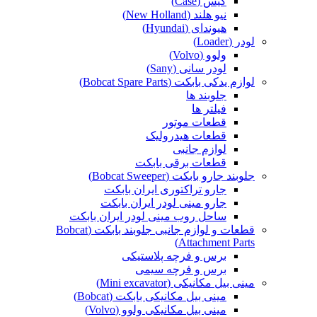
کیس (Case)
نیو هلند (New Holland)
هیوندای (Hyundai)
لودر (Loader)
ولوو (Volvo)
لودر سانی (Sany)
لوازم یدکی بابکت (Bobcat Spare Parts)
جلوبند ها
فیلتر ها
قطعات موتور
قطعات هیدرولیک
لوازم جانبی
قطعات برقی بابکت
جلوبند جارو بابکت (Bobcat Sweeper)
جارو تراکتوری ایران بابکت
جارو مینی لودر ایران بابکت
ساحل روب مینی لودر ایران بابکت
قطعات و لوازم جانبی جلوبند بابکت (Bobcat
Attachment Parts)
برس و فرچه پلاستیکی
برس و فرچه سیمی
مینی بیل مکانیکی (Mini excavator)
مینی بیل مکانیکی بابکت (Bobcat)
مینی بیل مکانیکی ولوو (Volvo)