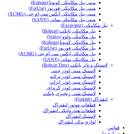
مینی بیل مکانیکی کوبوتا (Kubota)
مینی بیل مکانیکی فوریوز (ForUse)
مینی بیل مکانیکی ایکس سی ام جی (XCMG)
مینی بیل مکانیکی سانی (SANY)
بیل مکانیکی (Excavator)
بیل مکانیکی بابکت (Bobcat)
بیل مکانیکی ولوو (Volvo)
بیل مکانیکی کوبوتا (Kubota)
بیل مکانیکی فوریوز (ForUse)
بیل مکانیکی ایکس سی ام جی (XCMG)
بیل مکانیکی سانی (SANY)
لاستیک و تایر بابکت (Bobcat Tires)
لاستیک مینی لودر چینی
لاستیک مینی لودر ترکیه
لاستیک مینی لودر ایرانی
لاستیک مینی لودر کره ای
لاستیک شنی زنجیری بابکت
لیفتراک (Forklift)
قطعات موتور لیفتراک
قطعات هیدرولیکی لیفتراک
لاستیک لیفتراک
لوازم یدکی لیفتراک
قوانین
درباره ما