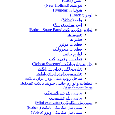
کیس (Case)
نیو هلند (New Holland)
هیوندای (Hyundai)
لودر (Loader)
ولوو (Volvo)
لودر سانی (Sany)
لوازم یدکی بابکت (Bobcat Spare Parts)
جلوبند ها
فیلتر ها
قطعات موتور
قطعات هیدرولیک
لوازم جانبی
قطعات برقی بابکت
جلوبند جارو بابکت (Bobcat Sweeper)
جارو تراکتوری ایران بابکت
جارو مینی لودر ایران بابکت
ساحل روب مینی لودر ایران بابکت
قطعات و لوازم جانبی جلوبند بابکت (Bobcat
Attachment Parts)
برس و فرچه پلاستیکی
برس و فرچه سیمی
مینی بیل مکانیکی (Mini excavator)
مینی بیل مکانیکی بابکت (Bobcat)
مینی بیل مکانیکی ولوو (Volvo)