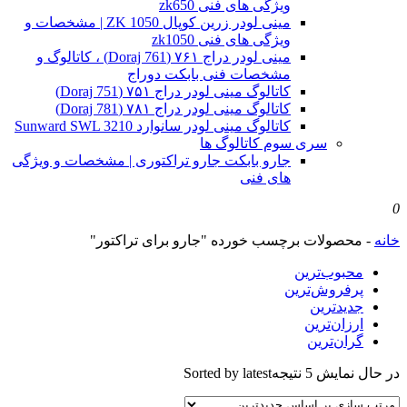
ویژگی های فنی zk650
مینی لودر زرین کوپال ZK 1050 | مشخصات و
ویژگی های فنی zk1050
مینی لودر دراج ۷۶۱ (Doraj 761) ، کاتالوگ و
مشخصات فنی بابکت دوراج
کاتالوگ مینی لودر دراج ۷۵۱ (Doraj 751)
کاتالوگ مینی لودر دراج ۷۸۱ (Doraj 781)
کاتالوگ مینی لودر سانوارد Sunward SWL 3210
سری سوم کاتالوگ ها
جارو بابکت جارو تراکتوری | مشخصات و ویژگی
های فنی
0
خانه
-
محصولات برچسب خورده "جارو برای تراکتور"
محبوب‌ترین
پرفروش‌ترین
جدیدترین
ارزان‌ترین
گران‌ترین
در حال نمایش 5 نتیجه
Sorted by latest