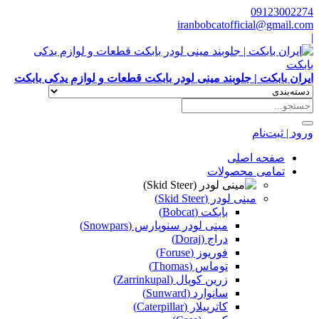
09123002274
iranbobcatofficial@gmail.com
|
ایران بابکت | جلوبند مینی لودر بابکت قطعات و لوازم یدکی بابکت
ورود | ثبت‌نام
صفحه اصلی
تمامی محصولات
مینی لودر (Skid Steer)
بابکت (Bobcat)
مینی لودر سنوپارس (Snowpars)
دراج (Doraj)
فوریوز (Foruse)
توماس (Thomas)
زرین کوپال (Zarrinkupal)
سانوارد (Sunward)
کاترپیلار (Caterpillar)