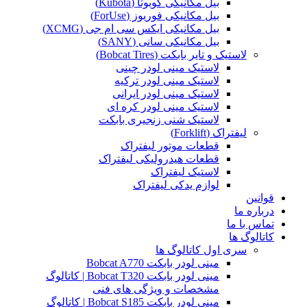
بیل مکانیکی کوبوتا (Kubota)
بیل مکانیکی فوریوز (ForUse)
بیل مکانیکی ایکس سی ام جی (XCMG)
بیل مکانیکی سانی (SANY)
لاستیک و تایر بابکت (Bobcat Tires)
لاستیک مینی لودر چینی
لاستیک مینی لودر ترکیه
لاستیک مینی لودر ایرانی
لاستیک مینی لودر کره ای
لاستیک شنی زنجیری بابکت
لیفتراک (Forklift)
قطعات موتور لیفتراک
قطعات هیدرولیکی لیفتراک
لاستیک لیفتراک
لوازم یدکی لیفتراک
قوانین
درباره ما
تماس با ما
کاتالوگ ها
سری اول کاتالوگ ها
مینی لودر بابکت Bobcat A770
مینی لودر بابکت Bobcat T320 | کاتالوگ
مشخصات و ویژگی های فنی
مینی لودر بابکت Bobcat S185 | کاتالوگ