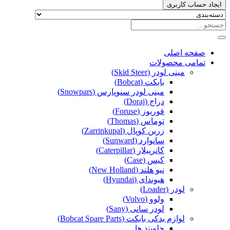
ایجاد حساب کاربری
صفحه اصلی
تمامی محصولات
مینی لودر (Skid Steer)
بابکت (Bobcat)
مینی لودر سنوپارس (Snowpars)
دراج (Doraj)
فوریوز (Foruse)
توماس (Thomas)
زرین کوپال (Zarrinkupal)
سانوارد (Sunward)
کاترپیلار (Caterpillar)
کیس (Case)
نیو هلند (New Holland)
هیوندای (Hyundai)
لودر (Loader)
ولوو (Volvo)
لودر سانی (Sany)
لوازم یدکی بابکت (Bobcat Spare Parts)
جلوبند ها