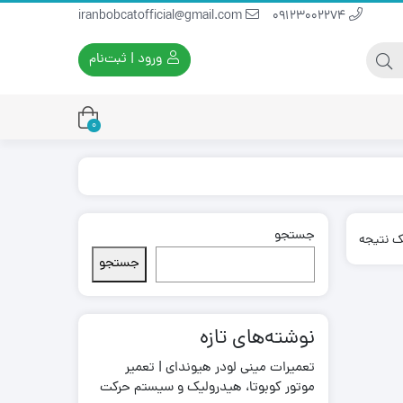
iranbobcatofficial@gmail.com
09123002274
ورود | ثبت‌نام
0
جستجو
یران بابکت
برس و فرچه پلاستیکی
ک نتیجه
ایران بابکت
برس و فرچه سیمی
جستجو
لودر ایران بابکت
نوشته‌های تازه
تعمیرات مینی لودر هیوندای | تعمیر
موتور کوبوتا، هیدرولیک و سیستم حرکت