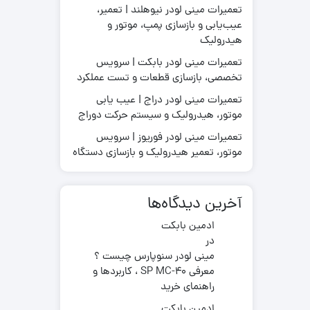
تعمیرات مینی لودر نیوهلند | تعمیر،
عیب‌یابی و بازسازی پمپ، موتور و
هیدرولیک
تعمیرات مینی لودر بابکت | سرویس
قطعات موتور لیفتراک
تخصصی، بازسازی قطعات و تست عملکرد
در چینی
قطعات هیدرولیکی لیفتراک
در ترکیه
لاستیک لیفتراک
تعمیرات مینی لودر دراج | عیب یابی
ر ایرانی
موتور، هیدرولیک و سیستم حرکت دوراج
لوازم یدکی لیفتراک
در کره ای
تعمیرات مینی لودر فوریوز | سرویس
جیری بابکت
موتور، تعمیر هیدرولیک و بازسازی دستگاه
آخرین دیدگاه‌ها
ادمین بابکت
در
مینی لودر سنوپارس چیست ؟
معرفی SP MC-40 ، کاربردها و
راهنمای خرید
ادمین بابکت