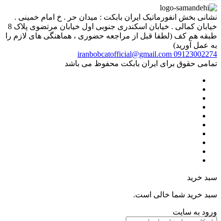
نشانی بخش انفورماتیک ایران بابکت : میدان حر . خ امام خمینی .
خیابان کمالی . خیابان اسکندری جنوبی اول خیابان مرتضوی پلاک 8
طبقه هم کف (لطفا قبل از مراجعه حضوری ، هماهنگی های لازم را
به عمل آورید)
iranbobcatofficial@gmail.com
09123002274
تمامی حقوق برای ایران بابکت محفوظ می باشد
سبد خرید
سبد خرید شما خالی است.
ورود به سایت