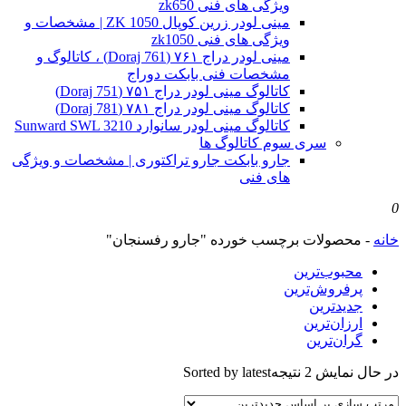
ویژگی های فنی zk650
مینی لودر زرین کوپال ZK 1050 | مشخصات و
ویژگی های فنی zk1050
مینی لودر دراج ۷۶۱ (Doraj 761) ، کاتالوگ و
مشخصات فنی بابکت دوراج
کاتالوگ مینی لودر دراج ۷۵۱ (Doraj 751)
کاتالوگ مینی لودر دراج ۷۸۱ (Doraj 781)
کاتالوگ مینی لودر سانوارد Sunward SWL 3210
سری سوم کاتالوگ ها
جارو بابکت جارو تراکتوری | مشخصات و ویژگی
های فنی
0
خانه
-
محصولات برچسب خورده "جارو رفسنجان"
محبوب‌ترین
پرفروش‌ترین
جدیدترین
ارزان‌ترین
گران‌ترین
در حال نمایش 2 نتیجه
Sorted by latest