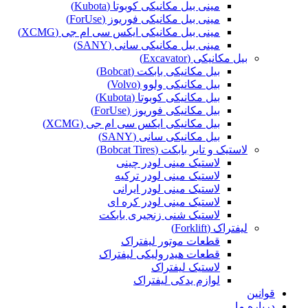
مینی بیل مکانیکی کوبوتا (Kubota)
مینی بیل مکانیکی فوریوز (ForUse)
مینی بیل مکانیکی ایکس سی ام جی (XCMG)
مینی بیل مکانیکی سانی (SANY)
بیل مکانیکی (Excavator)
بیل مکانیکی بابکت (Bobcat)
بیل مکانیکی ولوو (Volvo)
بیل مکانیکی کوبوتا (Kubota)
بیل مکانیکی فوریوز (ForUse)
بیل مکانیکی ایکس سی ام جی (XCMG)
بیل مکانیکی سانی (SANY)
لاستیک و تایر بابکت (Bobcat Tires)
لاستیک مینی لودر چینی
لاستیک مینی لودر ترکیه
لاستیک مینی لودر ایرانی
لاستیک مینی لودر کره ای
لاستیک شنی زنجیری بابکت
لیفتراک (Forklift)
قطعات موتور لیفتراک
قطعات هیدرولیکی لیفتراک
لاستیک لیفتراک
لوازم یدکی لیفتراک
قوانین
درباره ما