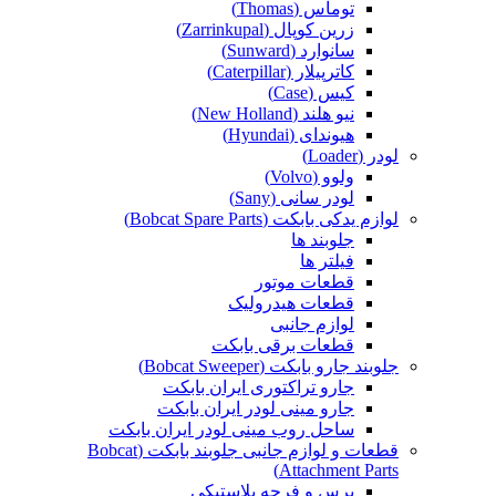
توماس (Thomas)
زرین کوپال (Zarrinkupal)
سانوارد (Sunward)
کاترپیلار (Caterpillar)
کیس (Case)
نیو هلند (New Holland)
هیوندای (Hyundai)
لودر (Loader)
ولوو (Volvo)
لودر سانی (Sany)
لوازم یدکی بابکت (Bobcat Spare Parts)
جلوبند ها
فیلتر ها
قطعات موتور
قطعات هیدرولیک
لوازم جانبی
قطعات برقی بابکت
جلوبند جارو بابکت (Bobcat Sweeper)
جارو تراکتوری ایران بابکت
جارو مینی لودر ایران بابکت
ساحل روب مینی لودر ایران بابکت
قطعات و لوازم جانبی جلوبند بابکت (Bobcat
Attachment Parts)
برس و فرچه پلاستیکی