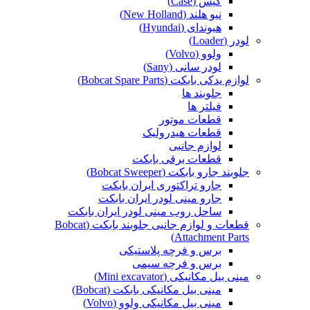
کیس (Case)
نیو هلند (New Holland)
هیوندای (Hyundai)
لودر (Loader)
ولوو (Volvo)
لودر سانی (Sany)
لوازم یدکی بابکت (Bobcat Spare Parts)
جلوبند ها
فیلتر ها
قطعات موتور
قطعات هیدرولیک
لوازم جانبی
قطعات برقی بابکت
جلوبند جارو بابکت (Bobcat Sweeper)
جارو تراکتوری ایران بابکت
جارو مینی لودر ایران بابکت
ساحل روب مینی لودر ایران بابکت
قطعات و لوازم جانبی جلوبند بابکت (Bobcat
Attachment Parts)
برس و فرچه پلاستیکی
برس و فرچه سیمی
مینی بیل مکانیکی (Mini excavator)
مینی بیل مکانیکی بابکت (Bobcat)
مینی بیل مکانیکی ولوو (Volvo)