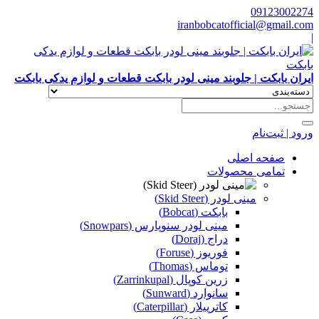
09123002274
iranbobcatofficial@gmail.com
|
ایران بابکت | جلوبند مینی لودر بابکت قطعات و لوازم یدکی بابکت
ورود | ثبت‌نام
صفحه اصلی
تمامی محصولات
مینی لودر (Skid Steer)
بابکت (Bobcat)
مینی لودر سنوپارس (Snowpars)
دراج (Doraj)
فوریوز (Foruse)
توماس (Thomas)
زرین کوپال (Zarrinkupal)
سانوارد (Sunward)
کاترپیلار (Caterpillar)