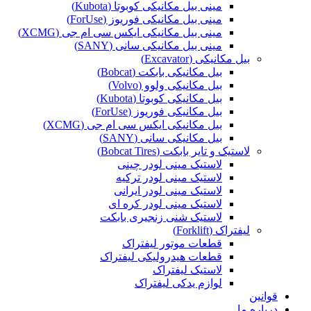
مینی بیل مکانیکی کوبوتا (Kubota)
مینی بیل مکانیکی فوریوز (ForUse)
مینی بیل مکانیکی ایکس سی ام جی (XCMG)
مینی بیل مکانیکی سانی (SANY)
بیل مکانیکی (Excavator)
بیل مکانیکی بابکت (Bobcat)
بیل مکانیکی ولوو (Volvo)
بیل مکانیکی کوبوتا (Kubota)
بیل مکانیکی فوریوز (ForUse)
بیل مکانیکی ایکس سی ام جی (XCMG)
بیل مکانیکی سانی (SANY)
لاستیک و تایر بابکت (Bobcat Tires)
لاستیک مینی لودر چینی
لاستیک مینی لودر ترکیه
لاستیک مینی لودر ایرانی
لاستیک مینی لودر کره ای
لاستیک شنی زنجیری بابکت
لیفتراک (Forklift)
قطعات موتور لیفتراک
قطعات هیدرولیکی لیفتراک
لاستیک لیفتراک
لوازم یدکی لیفتراک
قوانین
درباره ما