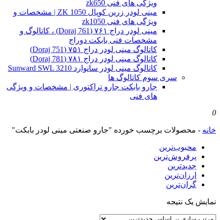
ویژگی های فنی zk650
مینی لودر زرین کوپال ZK 1050 | مشخصات و
ویژگی های فنی zk1050
مینی لودر دراج ۷۶۱ (Doraj 761) ، کاتالوگ و
مشخصات فنی بابکت دوراج
کاتالوگ مینی لودر دراج ۷۵۱ (Doraj 751)
کاتالوگ مینی لودر دراج ۷۸۱ (Doraj 781)
کاتالوگ مینی لودر سانوارد Sunward SWL 3210
سری سوم کاتالوگ ها
جارو بابکت جارو تراکتوری | مشخصات و ویژگی
های فنی
0
خانه
-
محصولات برچسب خورده "جارو صنعتی مینی لودر بابکت"
محبوب‌ترین
پرفروش‌ترین
جدیدترین
ارزان‌ترین
گران‌ترین
نمایش یک نتیجه