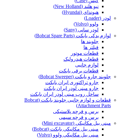
کیس (Case)
نیو هلند (New Holland)
هیوندای (Hyundai)
لودر (Loader)
ولوو (Volvo)
لودر سانی (Sany)
لوازم یدکی بابکت (Bobcat Spare Parts)
جلوبند ها
فیلتر ها
قطعات موتور
قطعات هیدرولیک
لوازم جانبی
قطعات برقی بابکت
جلوبند جارو بابکت (Bobcat Sweeper)
جارو تراکتوری ایران بابکت
جارو مینی لودر ایران بابکت
ساحل روب مینی لودر ایران بابکت
قطعات و لوازم جانبی جلوبند بابکت (Bobcat
Attachment Parts)
برس و فرچه پلاستیکی
برس و فرچه سیمی
مینی بیل مکانیکی (Mini excavator)
مینی بیل مکانیکی بابکت (Bobcat)
مینی بیل مکانیکی ولوو (Volvo)