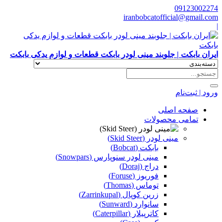
09123002274
iranbobcatofficial@gmail.com
|
ایران بابکت | جلوبند مینی لودر بابکت قطعات و لوازم یدکی بابکت
ورود | ثبت‌نام
صفحه اصلی
تمامی محصولات
مینی لودر (Skid Steer)
بابکت (Bobcat)
مینی لودر سنوپارس (Snowpars)
دراج (Doraj)
فوریوز (Foruse)
توماس (Thomas)
زرین کوپال (Zarrinkupal)
سانوارد (Sunward)
کاترپیلار (Caterpillar)