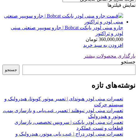
نمایش فیلترها
جارو مینی لودر بابکت Bobcat | جارو سوییپر صنعتی مینی
لودر و تراکتور
360,000,000
تومان
افزودن به سبد خرید
بارگذاری محصولات بیشتر
جستجو
جستجو
نوشته‌های تازه
تعمیرات مینی لودر هیوندای | تعمیر موتور کوبوتا، هیدرولیک و
سیستم حرکت
تعمیرات مینی لودر نیوهلند | تعمیر، عیب‌یابی و بازسازی پمپ،
موتور و هیدرولیک
تعمیرات مینی لودر بابکت | سرویس تخصصی، بازسازی
قطعات و تست عملکرد
تعمیرات مینی لودر دراج | عیب یابی موتور، هیدرولیک و