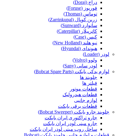
دراج (Doraj)
فوریوز (Foruse)
توماس (Thomas)
زرین کوپال (Zarrinkupal)
سانوارد (Sunward)
کاترپیلار (Caterpillar)
کیس (Case)
نیو هلند (New Holland)
هیوندای (Hyundai)
لودر (Loader)
ولوو (Volvo)
لودر سانی (Sany)
لوازم یدکی بابکت (Bobcat Spare Parts)
جلوبند ها
فیلتر ها
قطعات موتور
قطعات هیدرولیک
لوازم جانبی
قطعات برقی بابکت
جلوبند جارو بابکت (Bobcat Sweeper)
جارو تراکتوری ایران بابکت
جارو مینی لودر ایران بابکت
ساحل روب مینی لودر ایران بابکت
قطعات و لوازم جانبی جلوبند بابکت (Bobcat