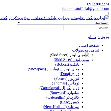
09123002274
iranbobcatofficial@gmail.com
|
ا
ورود | ثبت‌نام
صفحه اصلی
تمامی محصولات
مینی لودر (Skid Steer)
بابکت (Bobcat)
مینی لودر سنوپارس (Snowpars)
دراج (Doraj)
فوریوز (Foruse)
توماس (Thomas)
زرین کوپال (Zarrinkupal)
سانوارد (Sunward)
کاترپیلار (Caterpillar)
کیس (Case)
نیو هلند (New Holland)