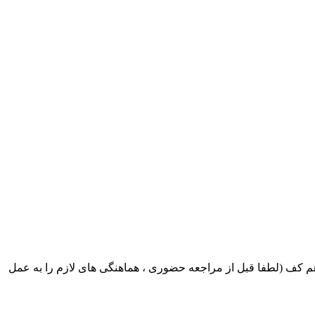
ک ایران بابکت : میدان حر . خ امام خمینی . خیابان کمالی . خیابان اسکندری جنوبی اول خیابان مرتضوی پلاک 8 طبقه هم کف (لطفا قبل از مراجعه حضوری ، هماهنگی های لازم را به عمل