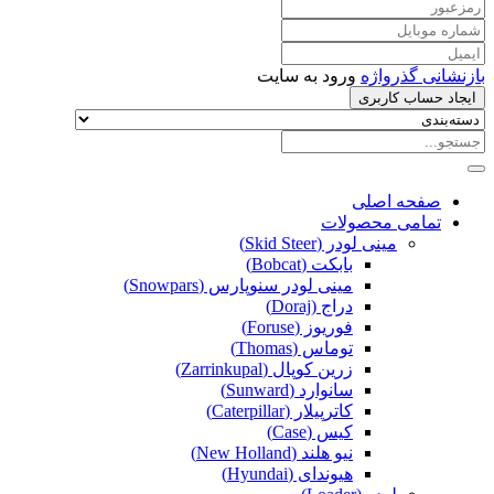
بازنشانی گذرواژه
ورود به سایت
ایجاد حساب کاربری
صفحه اصلی
تمامی محصولات
مینی لودر (Skid Steer)
بابکت (Bobcat)
مینی لودر سنوپارس (Snowpars)
دراج (Doraj)
فوریوز (Foruse)
توماس (Thomas)
زرین کوپال (Zarrinkupal)
سانوارد (Sunward)
کاترپیلار (Caterpillar)
کیس (Case)
نیو هلند (New Holland)
هیوندای (Hyundai)