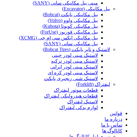
مینی بیل مکانیکی سانی (SANY)
بیل مکانیکی (Excavator)
بیل مکانیکی بابکت (Bobcat)
بیل مکانیکی ولوو (Volvo)
بیل مکانیکی کوبوتا (Kubota)
بیل مکانیکی فوریوز (ForUse)
بیل مکانیکی ایکس سی ام جی (XCMG)
بیل مکانیکی سانی (SANY)
لاستیک و تایر بابکت (Bobcat Tires)
لاستیک مینی لودر چینی
لاستیک مینی لودر ترکیه
لاستیک مینی لودر ایرانی
لاستیک مینی لودر کره ای
لاستیک شنی زنجیری بابکت
لیفتراک (Forklift)
قطعات موتور لیفتراک
قطعات هیدرولیکی لیفتراک
لاستیک لیفتراک
لوازم یدکی لیفتراک
قوانین
درباره ما
تماس با ما
کاتالوگ ها
سری اول کاتالوگ ها