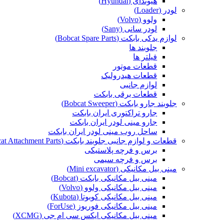
هیوندای (Hyundai)
لودر (Loader)
ولوو (Volvo)
لودر سانی (Sany)
لوازم یدکی بابکت (Bobcat Spare Parts)
جلوبند ها
فیلتر ها
قطعات موتور
قطعات هیدرولیک
لوازم جانبی
قطعات برقی بابکت
جلوبند جارو بابکت (Bobcat Sweeper)
جارو تراکتوری ایران بابکت
جارو مینی لودر ایران بابکت
ساحل روب مینی لودر ایران بابکت
قطعات و لوازم جانبی جلوبند بابکت (Bobcat Attachment Parts)
برس و فرچه پلاستیکی
برس و فرچه سیمی
مینی بیل مکانیکی (Mini excavator)
مینی بیل مکانیکی بابکت (Bobcat)
مینی بیل مکانیکی ولوو (Volvo)
مینی بیل مکانیکی کوبوتا (Kubota)
مینی بیل مکانیکی فوریوز (ForUse)
مینی بیل مکانیکی ایکس سی ام جی (XCMG)