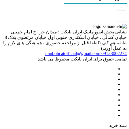
تست
تست
نشانی بخش انفورماتیک ایران بابکت : میدان حر . خ امام خمینی .
خیابان کمالی . خیابان اسکندری جنوبی اول خیابان مرتضوی پلاک 8
طبقه هم کف (لطفا قبل از مراجعه حضوری ، هماهنگی های لازم را
به عمل آورید)
iranbobcatofficial@gmail.com
09123002274
تمامی حقوق برای ایران بابکت محفوظ می باشد
سبد خرید