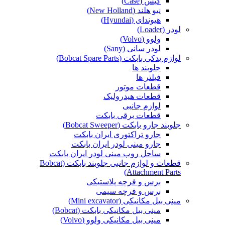
کیس (Case)
نیو هلند (New Holland)
هیوندای (Hyundai)
لودر (Loader)
ولوو (Volvo)
لودر سانی (Sany)
لوازم یدکی بابکت (Bobcat Spare Parts)
جلوبند ها
فیلتر ها
قطعات موتور
قطعات هیدرولیک
لوازم جانبی
قطعات برقی بابکت
جلوبند جارو بابکت (Bobcat Sweeper)
جارو تراکتوری ایران بابکت
جارو مینی لودر ایران بابکت
ساحل روب مینی لودر ایران بابکت
قطعات و لوازم جانبی جلوبند بابکت (Bobcat
Attachment Parts)
برس و فرچه پلاستیکی
برس و فرچه سیمی
مینی بیل مکانیکی (Mini excavator)
مینی بیل مکانیکی بابکت (Bobcat)
مینی بیل مکانیکی ولوو (Volvo)