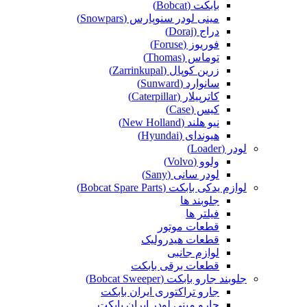
بابکت (Bobcat)
مینی لودر سنوپارس (Snowpars)
دراج (Doraj)
فوریوز (Foruse)
توماس (Thomas)
زرین کوپال (Zarrinkupal)
سانوارد (Sunward)
کاترپیلار (Caterpillar)
کیس (Case)
نیو هلند (New Holland)
هیوندای (Hyundai)
لودر (Loader)
ولوو (Volvo)
لودر سانی (Sany)
لوازم یدکی بابکت (Bobcat Spare Parts)
جلوبند ها
فیلتر ها
قطعات موتور
قطعات هیدرولیک
لوازم جانبی
قطعات برقی بابکت
جلوبند جارو بابکت (Bobcat Sweeper)
جارو تراکتوری ایران بابکت
جارو مینی لودر ایران بابکت