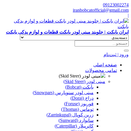
09123002274
iranbobcatofficial@gmail.com
|
ایران بابکت | جلوبند مینی لودر بابکت قطعات و لوازم یدکی بابکت
ورود | ثبت‌نام
صفحه اصلی
تمامی محصولات
مینی لودر (Skid Steer)
بابکت (Bobcat)
مینی لودر سنوپارس (Snowpars)
دراج (Doraj)
فوریوز (Foruse)
توماس (Thomas)
زرین کوپال (Zarrinkupal)
سانوارد (Sunward)
کاترپیلار (Caterpillar)