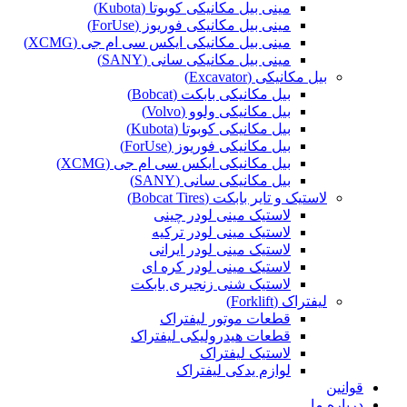
مینی بیل مکانیکی کوبوتا (Kubota)
مینی بیل مکانیکی فوریوز (ForUse)
مینی بیل مکانیکی ایکس سی ام جی (XCMG)
مینی بیل مکانیکی سانی (SANY)
بیل مکانیکی (Excavator)
بیل مکانیکی بابکت (Bobcat)
بیل مکانیکی ولوو (Volvo)
بیل مکانیکی کوبوتا (Kubota)
بیل مکانیکی فوریوز (ForUse)
بیل مکانیکی ایکس سی ام جی (XCMG)
بیل مکانیکی سانی (SANY)
لاستیک و تایر بابکت (Bobcat Tires)
لاستیک مینی لودر چینی
لاستیک مینی لودر ترکیه
لاستیک مینی لودر ایرانی
لاستیک مینی لودر کره ای
لاستیک شنی زنجیری بابکت
لیفتراک (Forklift)
قطعات موتور لیفتراک
قطعات هیدرولیکی لیفتراک
لاستیک لیفتراک
لوازم یدکی لیفتراک
قوانین
درباره ما