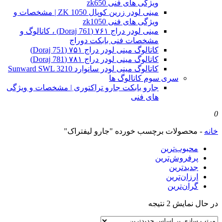
ویژگی های فنی zk650
مینی لودر زرین کوپال ZK 1050 | مشخصات و
ویژگی های فنی zk1050
مینی لودر دراج ۷۶۱ (Doraj 761) ، کاتالوگ و
مشخصات فنی بابکت دوراج
کاتالوگ مینی لودر دراج ۷۵۱ (Doraj 751)
کاتالوگ مینی لودر دراج ۷۸۱ (Doraj 781)
کاتالوگ مینی لودر سانوارد Sunward SWL 3210
سری سوم کاتالوگ ها
جارو بابکت جارو تراکتوری | مشخصات و ویژگی
های فنی
0
خانه
-
محصولات برچسب خورده "جارو لیفتراک"
محبوب‌ترین
پرفروش‌ترین
جدیدترین
ارزان‌ترین
گران‌ترین
Sorted
در حال نمایش 2 نتیجه
by
latest