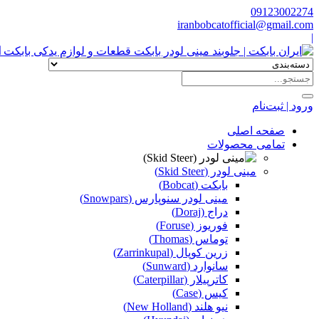
09123002274
iranbobcatofficial@gmail.com
|
ا
ورود | ثبت‌نام
صفحه اصلی
تمامی محصولات
مینی لودر (Skid Steer)
بابکت (Bobcat)
مینی لودر سنوپارس (Snowpars)
دراج (Doraj)
فوریوز (Foruse)
توماس (Thomas)
زرین کوپال (Zarrinkupal)
سانوارد (Sunward)
کاترپیلار (Caterpillar)
کیس (Case)
نیو هلند (New Holland)