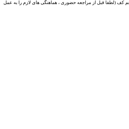
ک ایران بابکت : میدان حر . خ امام خمینی . خیابان کمالی . خیابان اسکندری جنوبی اول خیابان مرتضوی پلاک 8 طبقه هم کف (لطفا قبل از مراجعه حضوری ، هماهنگی های لازم را به عمل