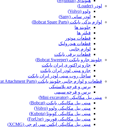
هیوندای (Hyundai)
لودر (Loader)
ولوو (Volvo)
لودر سانی (Sany)
لوازم یدکی بابکت (Bobcat Spare Parts)
جلوبند ها
فیلتر ها
قطعات موتور
قطعات هیدرولیک
لوازم جانبی
قطعات برقی بابکت
جلوبند جارو بابکت (Bobcat Sweeper)
جارو تراکتوری ایران بابکت
جارو مینی لودر ایران بابکت
ساحل روب مینی لودر ایران بابکت
قطعات و لوازم جانبی جلوبند بابکت (Bobcat Attachment Parts)
برس و فرچه پلاستیکی
برس و فرچه سیمی
مینی بیل مکانیکی (Mini excavator)
مینی بیل مکانیکی بابکت (Bobcat)
مینی بیل مکانیکی ولوو (Volvo)
مینی بیل مکانیکی کوبوتا (Kubota)
مینی بیل مکانیکی فوریوز (ForUse)
مینی بیل مکانیکی ایکس سی ام جی (XCMG)