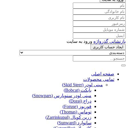
بازنشانی گذرواژه
ورود به سایت
ایجاد حساب کاربری
صفحه اصلی
تمامی محصولات
مینی لودر (Skid Steer)
بابکت (Bobcat)
مینی لودر سنوپارس (Snowpars)
دراج (Doraj)
فوریوز (Foruse)
توماس (Thomas)
زرین کوپال (Zarrinkupal)
سانوارد (Sunward)