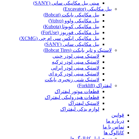
مینی بیل مکانیکی سانی (SANY)
بیل مکانیکی (Excavator)
بیل مکانیکی بابکت (Bobcat)
بیل مکانیکی ولوو (Volvo)
بیل مکانیکی کوبوتا (Kubota)
بیل مکانیکی فوریوز (ForUse)
بیل مکانیکی ایکس سی ام جی (XCMG)
بیل مکانیکی سانی (SANY)
لاستیک و تایر بابکت (Bobcat Tires)
لاستیک مینی لودر چینی
لاستیک مینی لودر ترکیه
لاستیک مینی لودر ایرانی
لاستیک مینی لودر کره ای
لاستیک شنی زنجیری بابکت
لیفتراک (Forklift)
قطعات موتور لیفتراک
قطعات هیدرولیکی لیفتراک
لاستیک لیفتراک
لوازم یدکی لیفتراک
قوانین
درباره ما
تماس با ما
کاتالوگ ها
سری اول کاتالوگ ها