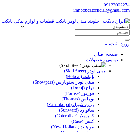
09123002274
iranbobcatofficial@gmail.com
|
ا
ورود | ثبت‌نام
صفحه اصلی
تمامی محصولات
مینی لودر (Skid Steer)
بابکت (Bobcat)
مینی لودر سنوپارس (Snowpars)
دراج (Doraj)
فوریوز (Foruse)
توماس (Thomas)
زرین کوپال (Zarrinkupal)
سانوارد (Sunward)
کاترپیلار (Caterpillar)
کیس (Case)
نیو هلند (New Holland)