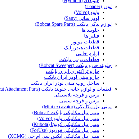
هیوندای (Hyundai)
لودر (Loader)
ولوو (Volvo)
لودر سانی (Sany)
لوازم یدکی بابکت (Bobcat Spare Parts)
جلوبند ها
فیلتر ها
قطعات موتور
قطعات هیدرولیک
لوازم جانبی
قطعات برقی بابکت
جلوبند جارو بابکت (Bobcat Sweeper)
جارو تراکتوری ایران بابکت
جارو مینی لودر ایران بابکت
ساحل روب مینی لودر ایران بابکت
قطعات و لوازم جانبی جلوبند بابکت (Bobcat Attachment Parts)
برس و فرچه پلاستیکی
برس و فرچه سیمی
مینی بیل مکانیکی (Mini excavator)
مینی بیل مکانیکی بابکت (Bobcat)
مینی بیل مکانیکی ولوو (Volvo)
مینی بیل مکانیکی کوبوتا (Kubota)
مینی بیل مکانیکی فوریوز (ForUse)
مینی بیل مکانیکی ایکس سی ام جی (XCMG)