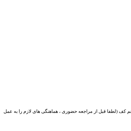
ک ایران بابکت : میدان حر . خ امام خمینی . خیابان کمالی . خیابان اسکندری جنوبی اول خیابان مرتضوی پلاک 8 طبقه هم کف (لطفا قبل از مراجعه حضوری ، هماهنگی های لازم را به عمل