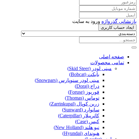
بازنشانی گذرواژه
ورود به سایت
ایجاد حساب کاربری
صفحه اصلی
تمامی محصولات
مینی لودر (Skid Steer)
بابکت (Bobcat)
مینی لودر سنوپارس (Snowpars)
دراج (Doraj)
فوریوز (Foruse)
توماس (Thomas)
زرین کوپال (Zarrinkupal)
سانوارد (Sunward)
کاترپیلار (Caterpillar)
کیس (Case)
نیو هلند (New Holland)
هیوندای (Hyundai)