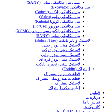
مینی بیل مکانیکی سانی (SANY)
بیل مکانیکی (Excavator)
بیل مکانیکی بابکت (Bobcat)
بیل مکانیکی ولوو (Volvo)
بیل مکانیکی کوبوتا (Kubota)
بیل مکانیکی فوریوز (ForUse)
بیل مکانیکی ایکس سی ام جی (XCMG)
بیل مکانیکی سانی (SANY)
لاستیک و تایر بابکت (Bobcat Tires)
لاستیک مینی لودر چینی
لاستیک مینی لودر ترکیه
لاستیک مینی لودر ایرانی
لاستیک مینی لودر کره ای
لاستیک شنی زنجیری بابکت
لیفتراک (Forklift)
قطعات موتور لیفتراک
قطعات هیدرولیکی لیفتراک
لاستیک لیفتراک
لوازم یدکی لیفتراک
قوانین
درباره ما
تماس با ما
کاتالوگ ها
سری اول کاتالوگ ها