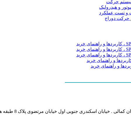
و سیستم حرکت
موتور و هیدرولیک
 و تست عملکرد
م حرکت دوراج
نشانی بخش انفورماتی