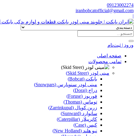
09123002274
iranbobcatofficial@gmail.com
|
ا
ورود | ثبت‌نام
صفحه اصلی
تمامی محصولات
مینی لودر (Skid Steer)
بابکت (Bobcat)
مینی لودر سنوپارس (Snowpars)
دراج (Doraj)
فوریوز (Foruse)
توماس (Thomas)
زرین کوپال (Zarrinkupal)
سانوارد (Sunward)
کاترپیلار (Caterpillar)
کیس (Case)
نیو هلند (New Holland)