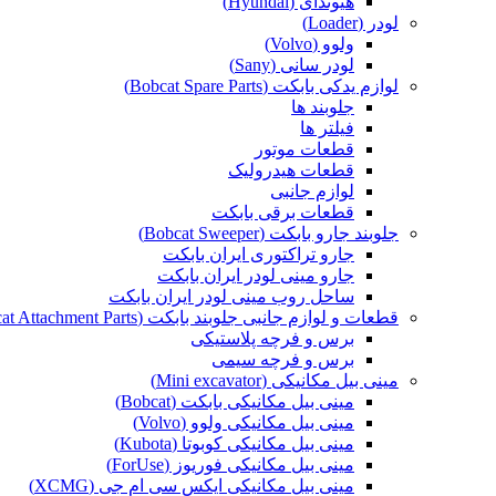
هیوندای (Hyundai)
لودر (Loader)
ولوو (Volvo)
لودر سانی (Sany)
لوازم یدکی بابکت (Bobcat Spare Parts)
جلوبند ها
فیلتر ها
قطعات موتور
قطعات هیدرولیک
لوازم جانبی
قطعات برقی بابکت
جلوبند جارو بابکت (Bobcat Sweeper)
جارو تراکتوری ایران بابکت
جارو مینی لودر ایران بابکت
ساحل روب مینی لودر ایران بابکت
قطعات و لوازم جانبی جلوبند بابکت (Bobcat Attachment Parts)
برس و فرچه پلاستیکی
برس و فرچه سیمی
مینی بیل مکانیکی (Mini excavator)
مینی بیل مکانیکی بابکت (Bobcat)
مینی بیل مکانیکی ولوو (Volvo)
مینی بیل مکانیکی کوبوتا (Kubota)
مینی بیل مکانیکی فوریوز (ForUse)
مینی بیل مکانیکی ایکس سی ام جی (XCMG)