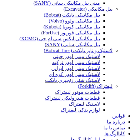
مینی بیل مکانیکی سانی (SANY)
بیل مکانیکی (Excavator)
بیل مکانیکی بابکت (Bobcat)
بیل مکانیکی ولوو (Volvo)
بیل مکانیکی کوبوتا (Kubota)
بیل مکانیکی فوریوز (ForUse)
بیل مکانیکی ایکس سی ام جی (XCMG)
بیل مکانیکی سانی (SANY)
لاستیک و تایر بابکت (Bobcat Tires)
لاستیک مینی لودر چینی
لاستیک مینی لودر ترکیه
لاستیک مینی لودر ایرانی
لاستیک مینی لودر کره ای
لاستیک شنی زنجیری بابکت
لیفتراک (Forklift)
قطعات موتور لیفتراک
قطعات هیدرولیکی لیفتراک
لاستیک لیفتراک
لوازم یدکی لیفتراک
قوانین
درباره ما
تماس با ما
کاتالوگ ها
سری اول کاتالوگ ها