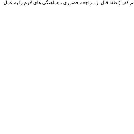
ک ایران بابکت : میدان حر . خ امام خمینی . خیابان کمالی . خیابان اسکندری جنوبی اول خیابان مرتضوی پلاک 8 طبقه هم کف (لطفا قبل از مراجعه حضوری ، هماهنگی های لازم را به عمل