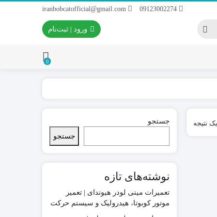
iranbobcatofficial@gmail.com
09123002274
ورود | ثبت‌نام
0
ایران بابکت
برس و فرچه پلاستیکی
جستجو
ک نتیجه
 ایران بابکت
برس و فرچه سیمی
جستجو
 لودر ایران
نوشته‌های تازه
تعمیرات مینی لودر هیوندای | تعمیر
موتور کوبوتا، هیدرولیک و سیستم حرکت