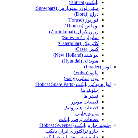
بابکت (Bobcat)
مینی لودر سنوپارس (Snowpars)
دراج (Doraj)
فوریوز (Foruse)
توماس (Thomas)
زرین کوپال (Zarrinkupal)
سانوارد (Sunward)
کاترپیلار (Caterpillar)
کیس (Case)
نیو هلند (New Holland)
هیوندای (Hyundai)
لودر (Loader)
ولوو (Volvo)
لودر سانی (Sany)
لوازم یدکی بابکت (Bobcat Spare Parts)
جلوبند ها
فیلتر ها
قطعات موتور
قطعات هیدرولیک
لوازم جانبی
قطعات برقی بابکت
جلوبند جارو بابکت (Bobcat Sweeper)
جارو تراکتوری ایران بابکت
جارو مینی لودر ایران بابکت