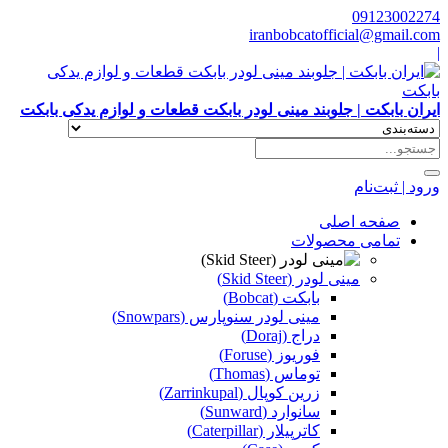
09123002274
iranbobcatofficial@gmail.com
|
ایران بابکت | جلوبند مینی لودر بابکت قطعات و لوازم یدکی بابکت
ورود | ثبت‌نام
صفحه اصلی
تمامی محصولات
مینی لودر (Skid Steer)
بابکت (Bobcat)
مینی لودر سنوپارس (Snowpars)
دراج (Doraj)
فوریوز (Foruse)
توماس (Thomas)
زرین کوپال (Zarrinkupal)
سانوارد (Sunward)
کاترپیلار (Caterpillar)