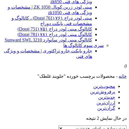
ویژگی های فنی zk650
مینی لودر زرین کوپال ZK 1050 | مشخصات و
ویژگی های فنی zk1050
مینی لودر دراج ۷۶۱ (Doraj 761) ، کاتالوگ و
مشخصات فنی بابکت دوراج
کاتالوگ مینی لودر دراج ۷۵۱ (Doraj 751)
کاتالوگ مینی لودر دراج ۷۸۱ (Doraj 781)
کاتالوگ مینی لودر سانوارد Sunward SWL 3210
سری سوم کاتالوگ ها
جارو بابکت جارو تراکتوری | مشخصات و ویژگی
های فنی
0
خانه
-
محصولات برچسب خورده "جلوبند غلطک"
محبوب‌ترین
پرفروش‌ترین
جدیدترین
ارزان‌ترین
گران‌ترین
Sorted
در حال نمایش 2 نتیجه
by
latest