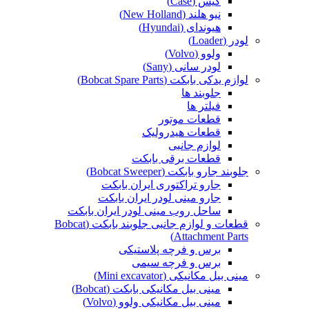
کیس (Case)
نیو هلند (New Holland)
هیوندای (Hyundai)
لودر (Loader)
ولوو (Volvo)
لودر سانی (Sany)
لوازم یدکی بابکت (Bobcat Spare Parts)
جلوبند ها
فیلتر ها
قطعات موتور
قطعات هیدرولیک
لوازم جانبی
قطعات برقی بابکت
جلوبند جارو بابکت (Bobcat Sweeper)
جارو تراکتوری ایران بابکت
جارو مینی لودر ایران بابکت
ساحل روب مینی لودر ایران بابکت
قطعات و لوازم جانبی جلوبند بابکت (Bobcat
Attachment Parts)
برس و فرچه پلاستیکی
برس و فرچه سیمی
مینی بیل مکانیکی (Mini excavator)
مینی بیل مکانیکی بابکت (Bobcat)
مینی بیل مکانیکی ولوو (Volvo)