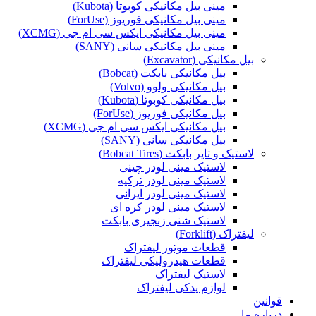
مینی بیل مکانیکی کوبوتا (Kubota)
مینی بیل مکانیکی فوریوز (ForUse)
مینی بیل مکانیکی ایکس سی ام جی (XCMG)
مینی بیل مکانیکی سانی (SANY)
بیل مکانیکی (Excavator)
بیل مکانیکی بابکت (Bobcat)
بیل مکانیکی ولوو (Volvo)
بیل مکانیکی کوبوتا (Kubota)
بیل مکانیکی فوریوز (ForUse)
بیل مکانیکی ایکس سی ام جی (XCMG)
بیل مکانیکی سانی (SANY)
لاستیک و تایر بابکت (Bobcat Tires)
لاستیک مینی لودر چینی
لاستیک مینی لودر ترکیه
لاستیک مینی لودر ایرانی
لاستیک مینی لودر کره ای
لاستیک شنی زنجیری بابکت
لیفتراک (Forklift)
قطعات موتور لیفتراک
قطعات هیدرولیکی لیفتراک
لاستیک لیفتراک
لوازم یدکی لیفتراک
قوانین
درباره ما