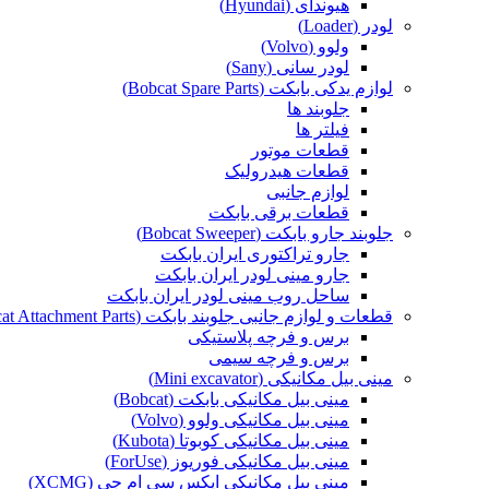
هیوندای (Hyundai)
لودر (Loader)
ولوو (Volvo)
لودر سانی (Sany)
لوازم یدکی بابکت (Bobcat Spare Parts)
جلوبند ها
فیلتر ها
قطعات موتور
قطعات هیدرولیک
لوازم جانبی
قطعات برقی بابکت
جلوبند جارو بابکت (Bobcat Sweeper)
جارو تراکتوری ایران بابکت
جارو مینی لودر ایران بابکت
ساحل روب مینی لودر ایران بابکت
قطعات و لوازم جانبی جلوبند بابکت (Bobcat Attachment Parts)
برس و فرچه پلاستیکی
برس و فرچه سیمی
مینی بیل مکانیکی (Mini excavator)
مینی بیل مکانیکی بابکت (Bobcat)
مینی بیل مکانیکی ولوو (Volvo)
مینی بیل مکانیکی کوبوتا (Kubota)
مینی بیل مکانیکی فوریوز (ForUse)
مینی بیل مکانیکی ایکس سی ام جی (XCMG)