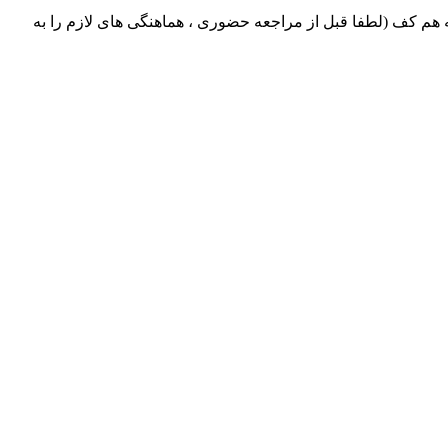
ماتیک ایران بابکت : میدان حر . خ امام خمینی . خیابان کمالی . خیابان اسکندری جنوبی اول خیابان مرتضوی پلاک 8 طبقه هم کف (لطفا قبل از مراجعه حضوری ، هماهنگی های لازم را به