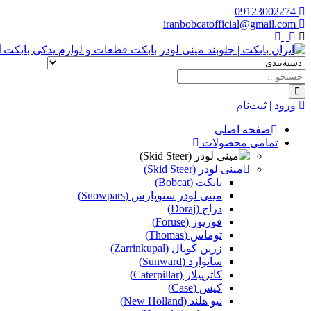
09123002274
iranbobcatofficial@gmail.com
|
ا
ورود | ثبت‌نام
صفحه اصلی
تمامی محصولات
مینی لودر (Skid Steer)
بابکت (Bobcat)
مینی لودر سنوپارس (Snowpars)
دراج (Doraj)
فوریوز (Foruse)
توماس (Thomas)
زرین کوپال (Zarrinkupal)
سانوارد (Sunward)
کاترپیلار (Caterpillar)
کیس (Case)
نیو هلند (New Holland)